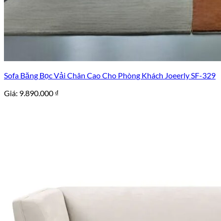
Sofa Băng Bọc Vải Chân Cao Cho Phòng Khách Joeerly SF-329
Giá:
9.890.000
₫