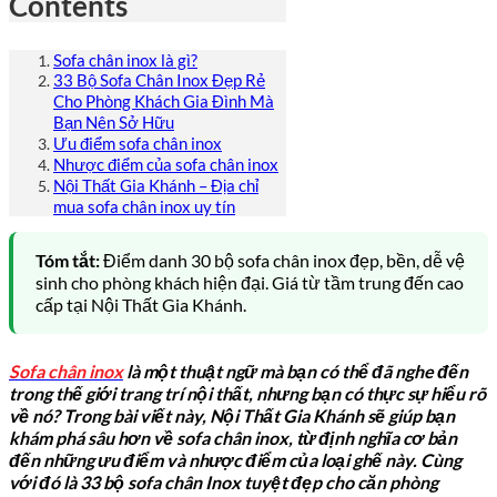
Contents
Sofa chân inox là gì?
33 Bộ Sofa Chân Inox Đẹp Rẻ
Cho Phòng Khách Gia Đình Mà
Bạn Nên Sở Hữu
Ưu điểm sofa chân inox
Nhược điểm của sofa chân inox
Nội Thất Gia Khánh – Địa chỉ
mua sofa chân inox uy tín
Tóm tắt:
Điểm danh 30 bộ sofa chân inox đẹp, bền, dễ vệ
sinh cho phòng khách hiện đại. Giá từ tầm trung đến cao
cấp tại
Nội Thất Gia Khánh
.
Sofa chân inox
là một thuật ngữ mà bạn có thể đã nghe đến
trong thế giới trang trí nội thất, nhưng bạn có thực sự hiểu rõ
về nó? Trong bài viết này, Nội Thất Gia Khánh sẽ giúp bạn
khám phá sâu hơn về sofa chân inox, từ định nghĩa cơ bản
đến những ưu điểm và nhược điểm của loại ghế này. Cùng
với đó là 33 bộ sofa chân Inox tuyệt đẹp cho căn phòng