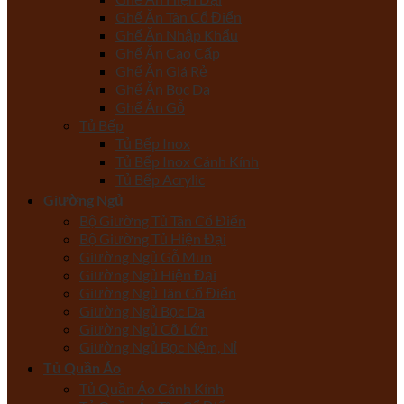
Ghế Ăn Tân Cổ Điển
Ghế Ăn Nhập Khẩu
Ghế Ăn Cao Cấp
Ghế Ăn Giá Rẻ
Ghế Ăn Bọc Da
Ghế Ăn Gỗ
Tủ Bếp
Tủ Bếp Inox
Tủ Bếp Inox Cánh Kính
Tủ Bếp Acrylic
Giường Ngủ
Bộ Giường Tủ Tân Cổ Điển
Bộ Giường Tủ Hiện Đại
Giường Ngủ Gỗ Mun
Giường Ngủ Hiện Đại
Giường Ngủ Tân Cổ Điển
Giường Ngủ Bọc Da
Giường Ngủ Cỡ Lớn
Giường Ngủ Bọc Nệm, Nỉ
Tủ Quần Áo
Tủ Quần Áo Cánh Kính