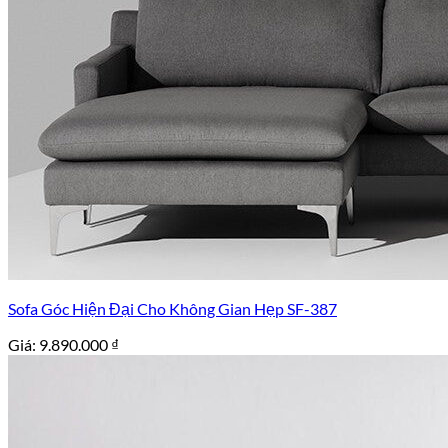
Sofa Góc Hiện Đại Cho Không Gian Hẹp SF-387
Giá:
9.890.000
₫