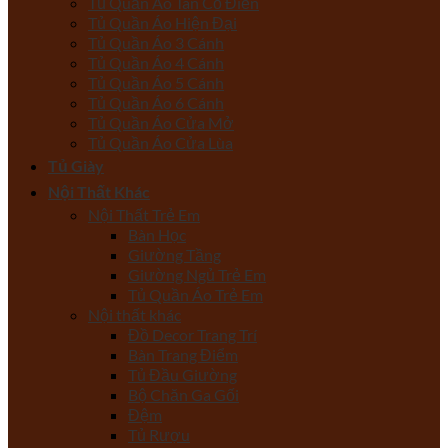
Tủ Quần Áo Tân Cổ Điển
Tủ Quần Áo Hiện Đại
Tủ Quần Áo 3 Cánh
Tủ Quần Áo 4 Cánh
Tủ Quần Áo 5 Cánh
Tủ Quần Áo 6 Cánh
Tủ Quần Áo Cửa Mở
Tủ Quần Áo Cửa Lùa
Tủ Giày
Nội Thất Khác
Nội Thất Trẻ Em
Bàn Học
Giường Tầng
Giường Ngủ Trẻ Em
Tủ Quần Áo Trẻ Em
Nội thất khác
Đồ Decor Trang Trí
Bàn Trang Điểm
Tủ Đầu Giường
Bộ Chăn Ga Gối
Đệm
Tủ Rượu