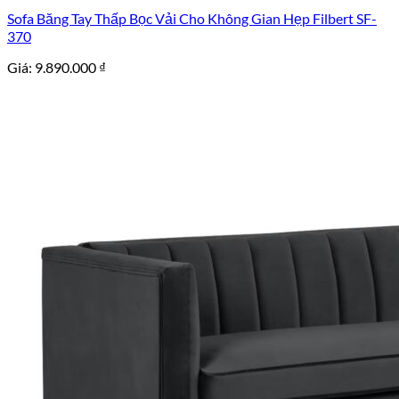
Sofa Băng Tay Thấp Bọc Vải Cho Không Gian Hẹp Filbert SF-
370
Giá:
9.890.000
₫