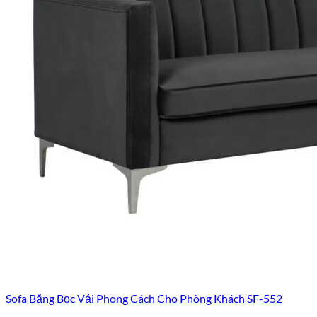
Sofa Băng Bọc Vải Phong Cách Cho Phòng Khách SF-552