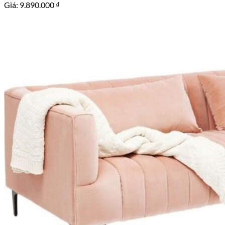
Giá:
9.890.000
₫