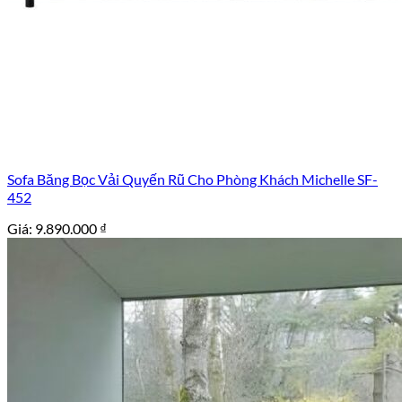
Sofa Băng Bọc Vải Quyến Rũ Cho Phòng Khách Michelle SF-
452
Giá:
9.890.000
₫