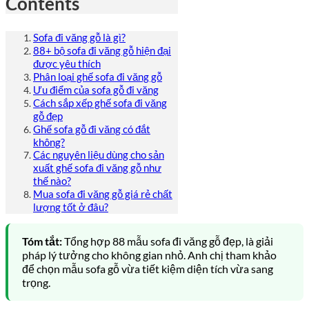
Contents
Sofa đi văng gỗ là gì?
88+ bộ sofa đi văng gỗ hiện đại
được yêu thích
Phân loại ghế sofa đi văng gỗ
Ưu điểm của sofa gỗ đi văng
Cách sắp xếp ghế sofa đi văng
gỗ đẹp
Ghế sofa gỗ đi văng có đắt
không?
Các nguyên liệu dùng cho sản
xuất ghế sofa đi văng gỗ như
thế nào?
Mua sofa đi văng gỗ giá rẻ chất
lượng tốt ở đâu?
Tóm tắt:
Tổng hợp 88 mẫu sofa đi văng gỗ đẹp, là giải
pháp lý tưởng cho không gian nhỏ. Anh chị tham khảo
để chọn mẫu sofa gỗ vừa tiết kiệm diện tích vừa sang
trọng.