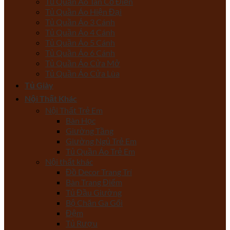
Tủ Quần Áo Tân Cổ Điển
Tủ Quần Áo Hiện Đại
Tủ Quần Áo 3 Cánh
Tủ Quần Áo 4 Cánh
Tủ Quần Áo 5 Cánh
Tủ Quần Áo 6 Cánh
Tủ Quần Áo Cửa Mở
Tủ Quần Áo Cửa Lùa
Tủ Giày
Nội Thất Khác
Nội Thất Trẻ Em
Bàn Học
Giường Tầng
Giường Ngủ Trẻ Em
Tủ Quần Áo Trẻ Em
Nội thất khác
Đồ Decor Trang Trí
Bàn Trang Điểm
Tủ Đầu Giường
Bộ Chăn Ga Gối
Đệm
Tủ Rượu