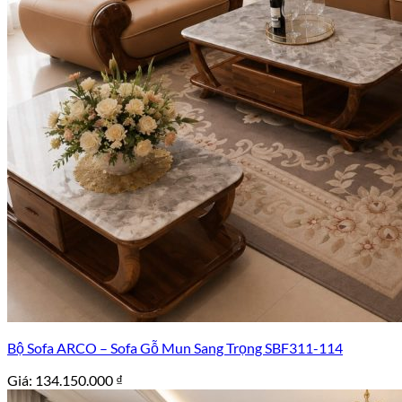
Bộ Sofa ARCO – Sofa Gỗ Mun Sang Trọng SBF311-114
Giá:
134.150.000
₫