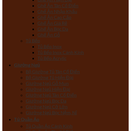
Ghế Ăn Tân Cổ Điển
Ghế Ăn Nhập Khẩu
Ghế Ăn Cao Cấp
Ghế Ăn Giá Rẻ
Ghế Ăn Bọc Da
Ghế Ăn Gỗ
Tủ Bếp
Tủ Bếp Inox
Tủ Bếp Inox Cánh Kính
Tủ Bếp Acrylic
Giường Ngủ
Bộ Giường Tủ Tân Cổ Điển
Bộ Giường Tủ Hiện Đại
Giường Ngủ Gỗ Mun
Giường Ngủ Hiện Đại
Giường Ngủ Tân Cổ Điển
Giường Ngủ Bọc Da
Giường Ngủ Cỡ Lớn
Giường Ngủ Bọc Nệm, Nỉ
Tủ Quần Áo
Tủ Quần Áo Cánh Kính