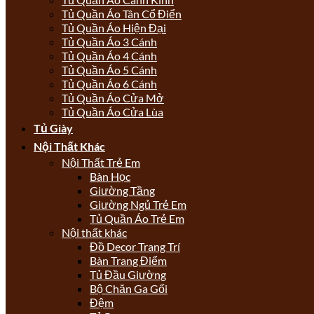
Tủ Quần Áo Tân Cổ Điển
Tủ Quần Áo Hiện Đại
Tủ Quần Áo 3 Cánh
Tủ Quần Áo 4 Cánh
Tủ Quần Áo 5 Cánh
Tủ Quần Áo 6 Cánh
Tủ Quần Áo Cửa Mở
Tủ Quần Áo Cửa Lùa
Tủ Giày
Nội Thất Khác
Nội Thất Trẻ Em
Bàn Học
Giường Tầng
Giường Ngủ Trẻ Em
Tủ Quần Áo Trẻ Em
Nội thất khác
Đồ Decor Trang Trí
Bàn Trang Điểm
Tủ Đầu Giường
Bộ Chăn Ga Gối
Đệm