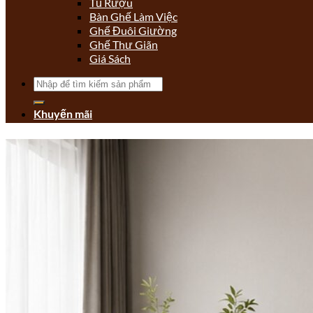
Tủ Rượu
Bàn Ghế Làm Việc
Ghế Đuôi Giường
Ghế Thư Giãn
Giá Sách
Tìm
kiếm:
Khuyến mãi