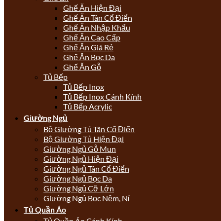
Ghế Ăn Hiện Đại
Ghế Ăn Tân Cổ Điển
Ghế Ăn Nhập Khẩu
Ghế Ăn Cao Cấp
Ghế Ăn Giá Rẻ
Ghế Ăn Bọc Da
Ghế Ăn Gỗ
Tủ Bếp
Tủ Bếp Inox
Tủ Bếp Inox Cánh Kính
Tủ Bếp Acrylic
Giường Ngủ
Bộ Giường Tủ Tân Cổ Điển
Bộ Giường Tủ Hiện Đại
Giường Ngủ Gỗ Mun
Giường Ngủ Hiện Đại
Giường Ngủ Tân Cổ Điển
Giường Ngủ Bọc Da
Giường Ngủ Cỡ Lớn
Giường Ngủ Bọc Nệm, Nỉ
Tủ Quần Áo
Tủ Quần Áo Cánh Kính