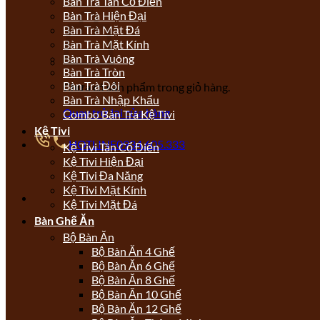
Bàn Trà Tân Cổ Điển
Bàn Trà Hiện Đại
Bàn Trà Mặt Đá
Bàn Trà Mặt Kính
Bàn Trà Vuông
Bàn Trà Tròn
Bàn Trà Đôi
Chưa có sản phẩm trong giỏ hàng.
Bàn Trà Nhập Khẩu
Quay trở lại cửa hàng
Combo Bàn Trà Kệ Tivi
Kệ Tivi
HOTLINE
0934.605.333
Kệ Tivi Tân Cổ Điển
Kệ Tivi Hiện Đại
Kệ Tivi Đa Năng
Kệ Tivi Mặt Kính
Kệ Tivi Mặt Đá
Bàn Ghế Ăn
Bộ Bàn Ăn
Bộ Bàn Ăn 4 Ghế
Bộ Bàn Ăn 6 Ghế
Bộ Bàn Ăn 8 Ghế
Bộ Bàn Ăn 10 Ghế
Bộ Bàn Ăn 12 Ghế