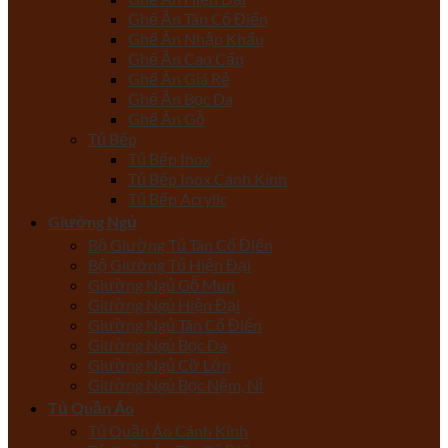
Ghế Ăn Tân Cổ Điển
Ghế Ăn Nhập Khẩu
Ghế Ăn Cao Cấp
Ghế Ăn Giá Rẻ
Ghế Ăn Bọc Da
Ghế Ăn Gỗ
Tủ Bếp
Tủ Bếp Inox
Tủ Bếp Inox Cánh Kính
Tủ Bếp Acrylic
Giường Ngủ
Bộ Giường Tủ Tân Cổ Điển
Bộ Giường Tủ Hiện Đại
Giường Ngủ Gỗ Mun
Giường Ngủ Hiện Đại
Giường Ngủ Tân Cổ Điển
Giường Ngủ Bọc Da
Giường Ngủ Cỡ Lớn
Giường Ngủ Bọc Nệm, Nỉ
Tủ Quần Áo
Tủ Quần Áo Cánh Kính