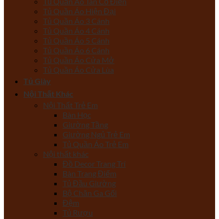
Tủ Quần Áo Tân Cổ Điển
Tủ Quần Áo Hiện Đại
Tủ Quần Áo 3 Cánh
Tủ Quần Áo 4 Cánh
Tủ Quần Áo 5 Cánh
Tủ Quần Áo 6 Cánh
Tủ Quần Áo Cửa Mở
Tủ Quần Áo Cửa Lùa
Tủ Giày
Nội Thất Khác
Nội Thất Trẻ Em
Bàn Học
Giường Tầng
Giường Ngủ Trẻ Em
Tủ Quần Áo Trẻ Em
Nội thất khác
Đồ Decor Trang Trí
Bàn Trang Điểm
Tủ Đầu Giường
Bộ Chăn Ga Gối
Đệm
Tủ Rượu