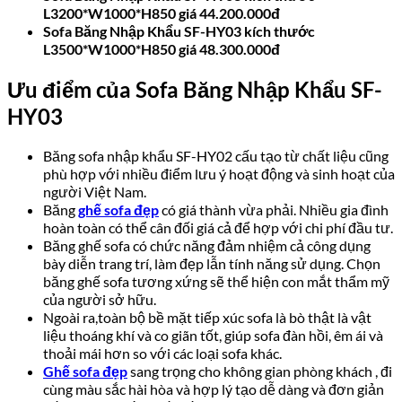
L3200*W1000*H850 giá 44.200.000đ
Sofa Băng Nhập Khẩu SF-HY03 kích thước
L3500*W1000*H850 giá 48.300.000đ
Ưu điểm của Sofa Băng Nhập Khẩu SF-
HY03
Băng sofa nhập khẩu SF-HY02 cấu tạo từ chất liệu cũng
phù hợp với nhiều điểm lưu ý hoạt động và sinh hoạt của
người Việt Nam.
Băng
ghế sofa đẹp
có giá thành vừa phải. Nhiều gia đình
hoàn toàn có thể cân đối giá cả để hợp với chi phí đầu tư.
Băng ghế sofa có chức năng đảm nhiệm cả công dụng
bày diễn trang trí, làm đẹp lẫn tính năng sử dụng. Chọn
băng ghế sofa tương xứng sẽ thể hiện con mắt thẩm mỹ
của người sở hữu.
Ngoài ra,toàn bộ bề mặt tiếp xúc sofa là bò thật là vật
liệu thoáng khí và co giãn tốt, giúp sofa đàn hồi, êm ái và
thoải mái hơn so với các loại sofa khác.
Ghế sofa đẹp
sang trọng cho không gian phòng khách , đi
cùng màu sắc hài hòa và hợp lý tạo dễ dàng và đơn giản