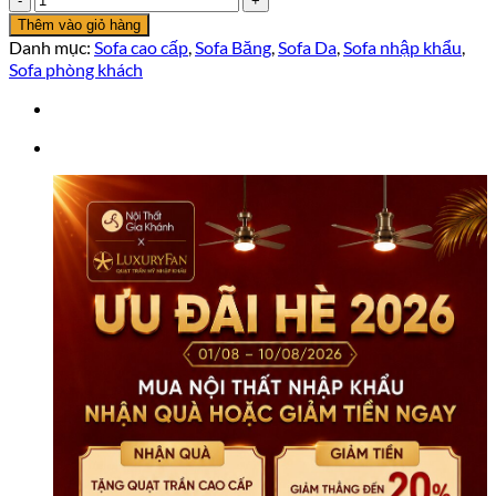
Băng
Thêm vào giỏ hàng
Nhập
Danh mục:
Sofa cao cấp
,
Sofa Băng
,
Sofa Da
,
Sofa nhập khẩu
,
Khẩu
Sofa phòng khách
SF-
HY03
số
lượng