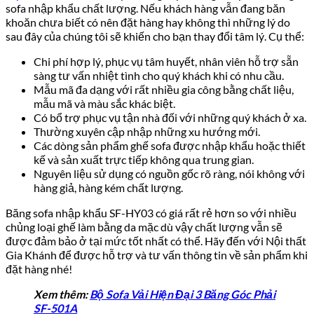
sofa nhập khẩu chất lượng. Nếu khách hàng vẫn đang băn
khoăn chưa biết có nên đặt hàng hay không thì những lý do
sau đây của chúng tôi sẽ khiến cho bạn thay đổi tâm lý. Cụ thể:
Chi phí hợp lý, phục vụ tâm huyết, nhân viên hỗ trợ sẵn
sàng tư vấn nhiệt tình cho quý khách khi có nhu cầu.
Mẫu mã đa dạng với rất nhiều gia công bằng chất liệu,
mẫu mã và màu sắc khác biệt.
Có bổ trợ phục vụ tận nhà đối với những quý khách ở xa.
Thường xuyên cập nhập những xu hướng mới.
Các dòng sản phẩm ghế sofa được nhập khẩu hoặc thiết
kế và sản xuất trực tiếp không qua trung gian.
Nguyên liệu sử dụng có nguồn gốc rõ ràng, nói không với
hàng giả, hàng kém chất lượng.
Băng sofa nhập khẩu SF-HY03 có giá rất rẻ hơn so với nhiều
chủng loại ghế làm bằng da mặc dù vậy chất lượng vẫn sẽ
được đảm bảo ở tại mức tốt nhất có thể. Hãy đến với Nội thất
Gia Khánh để được hỗ trợ và tư vấn thông tin về sản phẩm khi
đặt hàng nhé!
Xem thêm:
Bộ Sofa Vải Hiện Đại 3 Băng Góc Phải
SF-501A