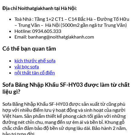
Địa chỉ Noithatgiakhanh tại Hà Nội:
Toà Nhà : Tầng 1+2 CT1 – C14 Bắc Hà – Đường Tố Hữu
– Trung Văn – Hà Nội (5000m2 gần ngã tư Trung Văn)
Hotline: 0934.605.333
Email: banhang@noithatgiakhanh.com
Có thể bạn quan tâm
kích thước ghế sofa
vải bọc sofa
nội thất tân cổ điển
Sofa Băng Nhập Khẩu SF-HY03 được làm từ chất
liệu gì?
Sofa Băng Nhập Khẩu SF-HY03 được sản xuất từ cũng phù
hợp với nhiều điểm lưu ý hoạt động và sinh hoạt của người
Việt Nam. Sản phẩm thiết kế phong cách tối giản với những
đường nét chỉn chu, mang đến sự êm ái và bền bỉ. Khung gỗ
chắc chắn đảm bảo độ bền sử dụng lâu dài. Bảo hành 2 năm,
bảo trì trọn đời.