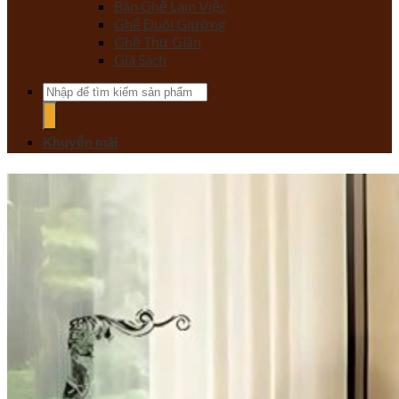
Bàn Ghế Làm Việc
Ghế Đuôi Giường
Ghế Thư Giãn
Giá Sách
Tìm
kiếm:
Khuyến mãi