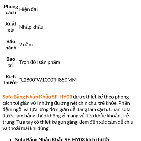
Phong
Hiện đại
cách
Xuất
Nhập khẩu
xứ
Bảo
2 năm
hành
Bảo
Trọn đời sản phẩm
trì
Kích
"L2800*W1000*H850MM
thước
Sofa Băng Nhập Khẩu SF-HY03
được thiết kế theo phong
cách tối giản với những đường nét chỉn chu, trẻ khỏe. Phần
đệm ngồi và tựa lưng đơn giản dễ dàng làm sạch. Chân sofa
được làm bằng thép không gỉ mang vẻ đẹp khỏe khoắn, trẻ
trung. Tựa tay có thiết kế gọn gàng, đem đến xúc cảm dễ chịu
và thoải mái khi dùng.
Sofa Băng Nhập Khẩu SF-HY03 kích thước