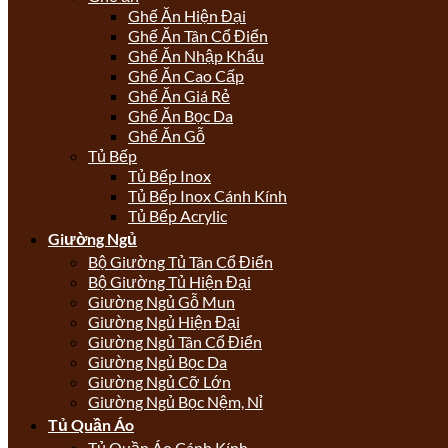
Ghế Ăn Hiện Đại
Ghế Ăn Tân Cổ Điển
Ghế Ăn Nhập Khẩu
Ghế Ăn Cao Cấp
Ghế Ăn Giá Rẻ
Ghế Ăn Bọc Da
Ghế Ăn Gỗ
Tủ Bếp
Tủ Bếp Inox
Tủ Bếp Inox Cánh Kính
Tủ Bếp Acrylic
Giường Ngủ
Bộ Giường Tủ Tân Cổ Điển
Bộ Giường Tủ Hiện Đại
Giường Ngủ Gỗ Mun
Giường Ngủ Hiện Đại
Giường Ngủ Tân Cổ Điển
Giường Ngủ Bọc Da
Giường Ngủ Cỡ Lớn
Giường Ngủ Bọc Nệm, Nỉ
Tủ Quần Áo
Tủ Quần Áo Cánh Kính