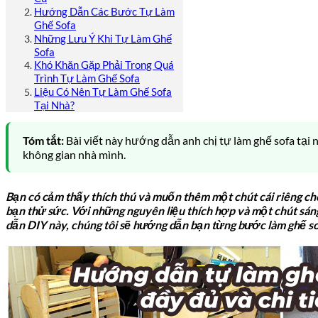
Hướng Dẫn Các Bước Tự Làm
Ghế Sofa
Những Lưu Ý Khi Tự Làm Ghế
Sofa
Khó Khăn Gặp Phải Trong Quá
Trình Tự Làm Ghế Sofa
Liệu Có Nên Tự Làm Ghế Sofa
Tại Nhà?
Tóm tắt:
Bài viết này hướng dẫn anh chị tự làm ghế sofa tại 
không gian nhà mình.
Bạn có cảm thấy thích thú và muốn thêm một chút cái riêng ch
bạn thử sức. Với những nguyên liệu thích hợp và một chút sán
dẫn DIY này, chúng tôi sẽ hướng dẫn bạn từng bước làm ghế sof