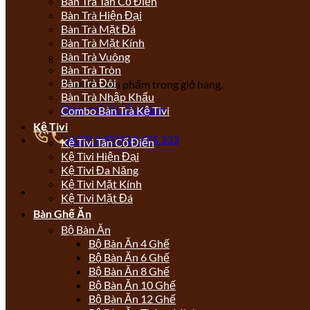
Bàn Trà Tân Cổ Điển
Bàn Trà Hiện Đại
Bàn Trà Mặt Đá
Bàn Trà Mặt Kính
Bàn Trà Vuông
Bàn Trà Tròn
Bàn Trà Đôi
Chưa có sản phẩm trong giỏ hàng.
Bàn Trà Nhập Khẩu
Quay trở lại cửa hàng
Combo Bàn Trà Kệ Tivi
Kệ Tivi
HOTLINE
0934.605.333
Kệ Tivi Tân Cổ Điển
Kệ Tivi Hiện Đại
Kệ Tivi Đa Năng
Kệ Tivi Mặt Kính
Kệ Tivi Mặt Đá
Bàn Ghế Ăn
Bộ Bàn Ăn
Bộ Bàn Ăn 4 Ghế
Bộ Bàn Ăn 6 Ghế
Bộ Bàn Ăn 8 Ghế
Bộ Bàn Ăn 10 Ghế
Bộ Bàn Ăn 12 Ghế