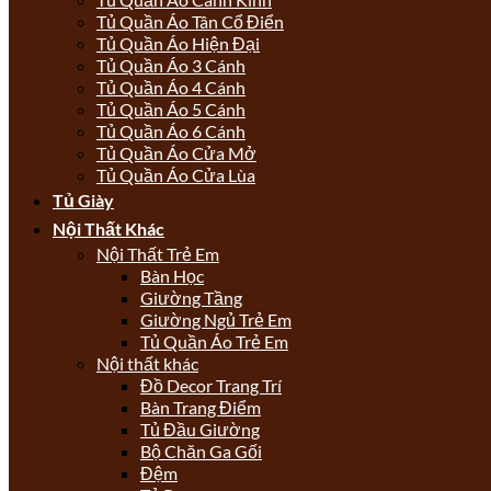
Tủ Quần Áo Tân Cổ Điển
Tủ Quần Áo Hiện Đại
Tủ Quần Áo 3 Cánh
Tủ Quần Áo 4 Cánh
Tủ Quần Áo 5 Cánh
Tủ Quần Áo 6 Cánh
Tủ Quần Áo Cửa Mở
Tủ Quần Áo Cửa Lùa
Tủ Giày
Nội Thất Khác
Nội Thất Trẻ Em
Bàn Học
Giường Tầng
Giường Ngủ Trẻ Em
Tủ Quần Áo Trẻ Em
Nội thất khác
Đồ Decor Trang Trí
Bàn Trang Điểm
Tủ Đầu Giường
Bộ Chăn Ga Gối
Đệm