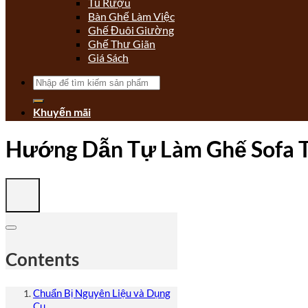
Tủ Rượu
Bàn Ghế Làm Việc
Ghế Đuôi Giường
Ghế Thư Giãn
Giá Sách
Tìm
kiếm:
Khuyến mãi
Hướng Dẫn Tự Làm Ghế Sofa Tạ
Contents
Chuẩn Bị Nguyên Liệu và Dụng
Cụ