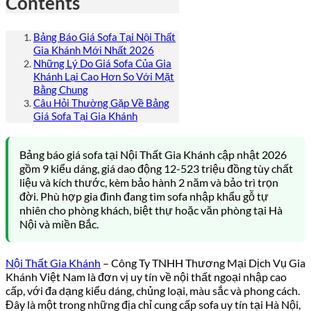
Contents
Bảng Báo Giá Sofa Tại Nội Thất
Gia Khánh Mới Nhất 2026
Những Lý Do Giá Sofa Của Gia
Khánh Lại Cao Hơn So Với Mặt
Bằng Chung
Câu Hỏi Thường Gặp Về Bảng
Giá Sofa Tại Gia Khánh
Bảng báo giá sofa tại Nội Thất Gia Khánh cập nhật 2026
gồm 9 kiểu dáng, giá dao động 12-523 triệu đồng tùy chất
liệu và kích thước, kèm bảo hành 2 năm và bảo trì trọn
đời. Phù hợp gia đình đang tìm sofa nhập khẩu gỗ tự
nhiên cho phòng khách, biệt thự hoặc văn phòng tại Hà
Nội và miền Bắc.
Nội Thất Gia Khánh
– Công Ty TNHH Thương Mại Dịch Vụ Gia
Khánh Việt Nam là đơn vị uy tín về nội thất ngoại nhập cao
cấp, với đa dạng kiểu dáng, chủng loại, màu sắc và phong cách.
Đây là một trong những địa chỉ cung cấp sofa uy tín tại Hà Nội,