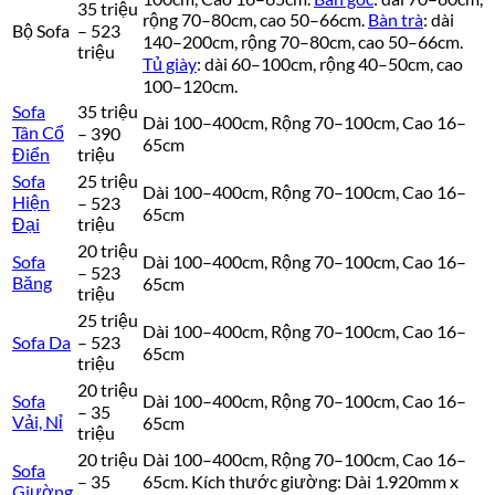
35 triệu
rộng 70–80cm, cao 50–66cm.
Bàn trà
: dài
Bộ Sofa
– 523
140–200cm, rộng 70–80cm, cao 50–66cm.
triệu
Tủ giày
: dài 60–100cm, rộng 40–50cm, cao
100–120cm.
Sofa
35 triệu
Dài 100–400cm, Rộng 70–100cm, Cao 16–
Tân Cổ
– 390
65cm
Điển
triệu
Sofa
25 triệu
Dài 100–400cm, Rộng 70–100cm, Cao 16–
Hiện
– 523
65cm
Đại
triệu
20 triệu
Sofa
Dài 100–400cm, Rộng 70–100cm, Cao 16–
– 523
Băng
65cm
triệu
25 triệu
Dài 100–400cm, Rộng 70–100cm, Cao 16–
Sofa Da
– 523
65cm
triệu
20 triệu
Sofa
Dài 100–400cm, Rộng 70–100cm, Cao 16–
– 35
Vải, Nỉ
65cm
triệu
20 triệu
Dài 100–400cm, Rộng 70–100cm, Cao 16–
Sofa
– 35
65cm. Kích thước giường: Dài 1.920mm x
Giường