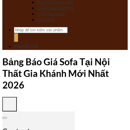
Bàn Ghế Làm Việc
Ghế Đuôi Giường
Ghế Thư Giãn
Giá Sách
Tìm
kiếm:
Khuyến mãi
Bảng Báo Giá Sofa Tại Nội
Thất Gia Khánh Mới Nhất
2026