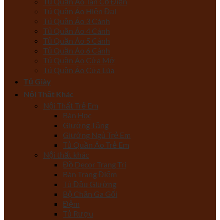
Tủ Quần Áo Tân Cổ Điển
Tủ Quần Áo Hiện Đại
Tủ Quần Áo 3 Cánh
Tủ Quần Áo 4 Cánh
Tủ Quần Áo 5 Cánh
Tủ Quần Áo 6 Cánh
Tủ Quần Áo Cửa Mở
Tủ Quần Áo Cửa Lùa
Tủ Giày
Nội Thất Khác
Nội Thất Trẻ Em
Bàn Học
Giường Tầng
Giường Ngủ Trẻ Em
Tủ Quần Áo Trẻ Em
Nội thất khác
Đồ Decor Trang Trí
Bàn Trang Điểm
Tủ Đầu Giường
Bộ Chăn Ga Gối
Đệm
Tủ Rượu