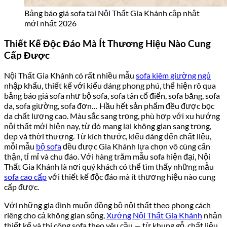
Bảng báo giá sofa tại Nội Thất Gia Khánh cập nhật
mới nhất 2026
Thiết Kế Độc Đáo Mà Ít Thương Hiệu Nào Cung
Cấp Được
Nội Thất Gia Khánh có rất nhiều mẫu
sofa kiêm giường ngủ
nhập khẩu, thiết kế với kiểu dáng phong phú, thể hiện rõ qua
bảng báo giá sofa như bộ sofa, sofa tân cổ điển, sofa băng, sofa
da, sofa giường, sofa đơn… Hầu hết sản phẩm đều được bọc
da chất lượng cao. Màu sắc sang trọng, phù hợp với xu hướng
nội thất mới hiện nay, từ đó mang lại không gian sang trọng,
đẹp và thời thượng. Từ kích thước, kiểu dáng đến chất liệu,
mỗi mẫu
bộ sofa
đều được Gia Khánh lựa chọn vô cùng cẩn
thận, tỉ mỉ và chu đáo. Với hàng trăm mẫu sofa hiện đại, Nội
Thất Gia Khánh là nơi quý khách có thể tìm thấy những mẫu
sofa cao cấp
với thiết kế độc đáo mà ít thương hiệu nào cung
cấp được.
Với những gia đình muốn đồng bộ nội thất theo phong cách
riêng cho cả không gian sống,
Xưởng Nội Thất Gia Khánh
nhận
thiết kế và thi công sofa theo yêu cầu — từ khung gỗ, chất liệu