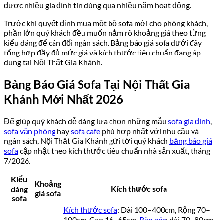
được nhiều gia đình tin dùng qua nhiều năm hoạt động.
Trước khi quyết định mua một bộ sofa mới cho phòng khách,
phần lớn quý khách đều muốn nắm rõ khoảng giá theo từng
kiểu dáng để cân đối ngân sách. Bảng báo giá sofa dưới đây
tổng hợp đầy đủ mức giá và kích thước tiêu chuẩn đang áp
dụng tại Nội Thất Gia Khánh.
Bảng Báo Giá Sofa Tại Nội Thất Gia
Khánh Mới Nhất 2026
Để giúp quý khách dễ dàng lựa chọn những mẫu
sofa gia đình
,
sofa văn phòng
hay
sofa cafe
phù hợp nhất với nhu cầu và
ngân sách, Nội Thất Gia Khánh gửi tới quý khách
bảng báo giá
sofa
cập nhật theo kích thước tiêu chuẩn nhà sản xuất, tháng
7/2026.
Kiểu
Khoảng
Kích thước sofa
dáng
giá sofa
sofa
Kích thước sofa
: Dài 100–400cm, Rộng 70–
100cm, Cao 16–65cm.
Bàn góc
: dài 70–80cm,