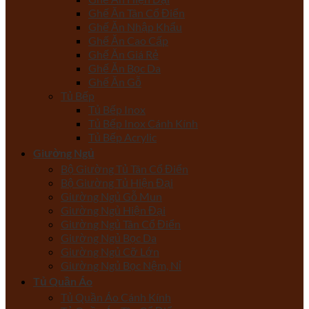
Ghế Ăn Tân Cổ Điển
Ghế Ăn Nhập Khẩu
Ghế Ăn Cao Cấp
Ghế Ăn Giá Rẻ
Ghế Ăn Bọc Da
Ghế Ăn Gỗ
Tủ Bếp
Tủ Bếp Inox
Tủ Bếp Inox Cánh Kính
Tủ Bếp Acrylic
Giường Ngủ
Bộ Giường Tủ Tân Cổ Điển
Bộ Giường Tủ Hiện Đại
Giường Ngủ Gỗ Mun
Giường Ngủ Hiện Đại
Giường Ngủ Tân Cổ Điển
Giường Ngủ Bọc Da
Giường Ngủ Cỡ Lớn
Giường Ngủ Bọc Nệm, Nỉ
Tủ Quần Áo
Tủ Quần Áo Cánh Kính