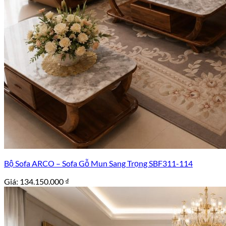
Bộ Sofa ARCO – Sofa Gỗ Mun Sang Trọng SBF311-114
Giá:
134.150.000
₫