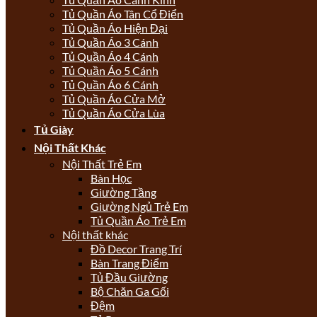
Tủ Quần Áo Tân Cổ Điển
Tủ Quần Áo Hiện Đại
Tủ Quần Áo 3 Cánh
Tủ Quần Áo 4 Cánh
Tủ Quần Áo 5 Cánh
Tủ Quần Áo 6 Cánh
Tủ Quần Áo Cửa Mở
Tủ Quần Áo Cửa Lùa
Tủ Giày
Nội Thất Khác
Nội Thất Trẻ Em
Bàn Học
Giường Tầng
Giường Ngủ Trẻ Em
Tủ Quần Áo Trẻ Em
Nội thất khác
Đồ Decor Trang Trí
Bàn Trang Điểm
Tủ Đầu Giường
Bộ Chăn Ga Gối
Đệm