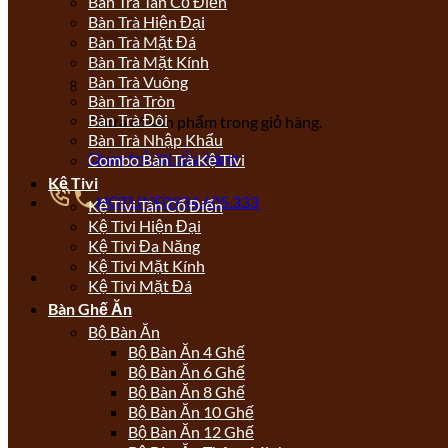
Bàn Trà Tân Cổ Điển
Bàn Trà Hiện Đại
Bàn Trà Mặt Đá
Bàn Trà Mặt Kính
Bàn Trà Vuông
Bàn Trà Tròn
Bàn Trà Đôi
Chưa có sản phẩm trong giỏ hàng.
Bàn Trà Nhập Khẩu
Quay trở lại cửa hàng
Combo Bàn Trà Kệ Tivi
Kệ Tivi
HOTLINE
0934.605.333
Kệ Tivi Tân Cổ Điển
Kệ Tivi Hiện Đại
Kệ Tivi Đa Năng
Kệ Tivi Mặt Kính
Kệ Tivi Mặt Đá
Bàn Ghế Ăn
Bộ Bàn Ăn
Bộ Bàn Ăn 4 Ghế
Bộ Bàn Ăn 6 Ghế
Bộ Bàn Ăn 8 Ghế
Bộ Bàn Ăn 10 Ghế
Bộ Bàn Ăn 12 Ghế