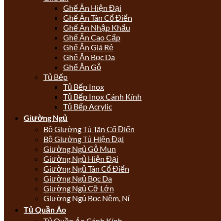
Ghế Ăn Hiện Đại
Ghế Ăn Tân Cổ Điển
Ghế Ăn Nhập Khẩu
Ghế Ăn Cao Cấp
Ghế Ăn Giá Rẻ
Ghế Ăn Bọc Da
Ghế Ăn Gỗ
Tủ Bếp
Tủ Bếp Inox
Tủ Bếp Inox Cánh Kính
Tủ Bếp Acrylic
Giường Ngủ
Bộ Giường Tủ Tân Cổ Điển
Bộ Giường Tủ Hiện Đại
Giường Ngủ Gỗ Mun
Giường Ngủ Hiện Đại
Giường Ngủ Tân Cổ Điển
Giường Ngủ Bọc Da
Giường Ngủ Cỡ Lớn
Giường Ngủ Bọc Nệm, Nỉ
Tủ Quần Áo
Tủ Quần Áo Cánh Kính