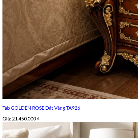
Tab GOLDEN ROSE Dát Vàng TA926
Giá:
21.450.000
₫