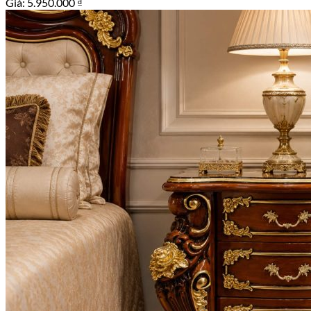
Giá:
5.950.000
₫