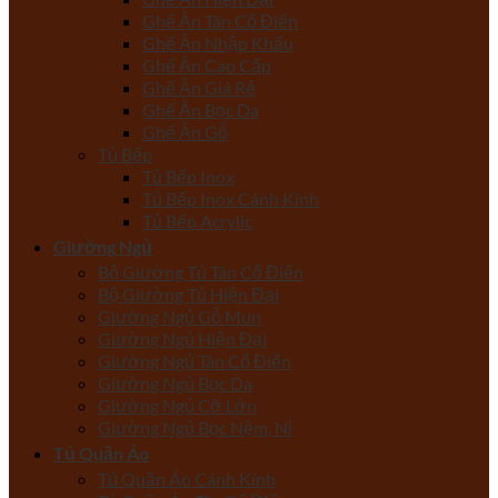
Ghế Ăn Tân Cổ Điển
Ghế Ăn Nhập Khẩu
Ghế Ăn Cao Cấp
Ghế Ăn Giá Rẻ
Ghế Ăn Bọc Da
Ghế Ăn Gỗ
Tủ Bếp
Tủ Bếp Inox
Tủ Bếp Inox Cánh Kính
Tủ Bếp Acrylic
Giường Ngủ
Bộ Giường Tủ Tân Cổ Điển
Bộ Giường Tủ Hiện Đại
Giường Ngủ Gỗ Mun
Giường Ngủ Hiện Đại
Giường Ngủ Tân Cổ Điển
Giường Ngủ Bọc Da
Giường Ngủ Cỡ Lớn
Giường Ngủ Bọc Nệm, Nỉ
Tủ Quần Áo
Tủ Quần Áo Cánh Kính