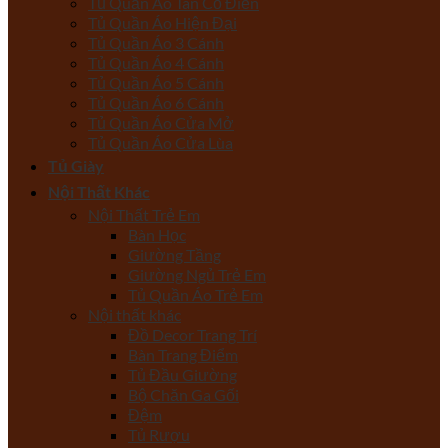
Tủ Quần Áo Tân Cổ Điển
Tủ Quần Áo Hiện Đại
Tủ Quần Áo 3 Cánh
Tủ Quần Áo 4 Cánh
Tủ Quần Áo 5 Cánh
Tủ Quần Áo 6 Cánh
Tủ Quần Áo Cửa Mở
Tủ Quần Áo Cửa Lùa
Tủ Giày
Nội Thất Khác
Nội Thất Trẻ Em
Bàn Học
Giường Tầng
Giường Ngủ Trẻ Em
Tủ Quần Áo Trẻ Em
Nội thất khác
Đồ Decor Trang Trí
Bàn Trang Điểm
Tủ Đầu Giường
Bộ Chăn Ga Gối
Đệm
Tủ Rượu