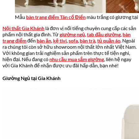
Mẫu
bàn trang điểm Tân cổ Điển
màu trắng có giương tại
Nội thất Gia Khánh
là đơn vị nổi tiếng chuyên cung cấp các sản
phẩm nội thất gia đình. Từ
giường ngủ
,
tab đầu giường
,
bàn
trang điểm
đến
bàn ăn
,
kệ tivi
,
sofa
,
bàn trà
,
tủ quần áo
. Ngoài
ra chúng tôi còn sở hữu showroom nội thất lớn nhất Việt Nam.
Với không gian trải nghiệm sản phẩm trên thực tế tiện nghi,
hiện đại. Nếu đang có
nhu cầu mua sắm giường
, liên hệ ngay
với Gia Khánh để nhận được ưu đãi hấp dẫn, bạn nhé!
Giường Ngủ tại Gia Khánh