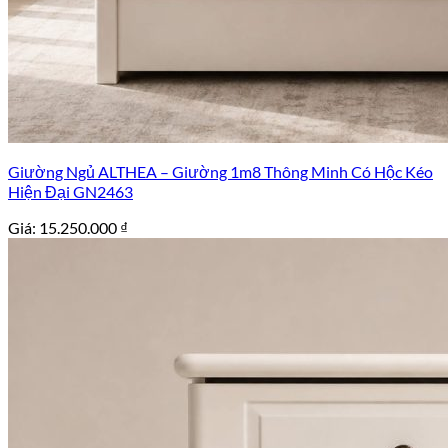
Giường Ngủ ALTHEA – Giường 1m8 Thông Minh Có Hộc Kéo
Hiện Đại GN2463
Giá:
15.250.000
₫