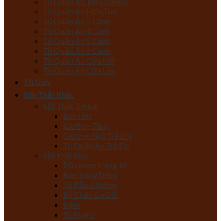
Tủ Quần Áo Tân Cổ Điển
Tủ Quần Áo Hiện Đại
Tủ Quần Áo 3 Cánh
Tủ Quần Áo 4 Cánh
Tủ Quần Áo 5 Cánh
Tủ Quần Áo 6 Cánh
Tủ Quần Áo Cửa Mở
Tủ Quần Áo Cửa Lùa
Tủ Giày
Nội Thất Khác
Nội Thất Trẻ Em
Bàn Học
Giường Tầng
Giường Ngủ Trẻ Em
Tủ Quần Áo Trẻ Em
Nội thất khác
Đồ Decor Trang Trí
Bàn Trang Điểm
Tủ Đầu Giường
Bộ Chăn Ga Gối
Đệm
Tủ Rượu