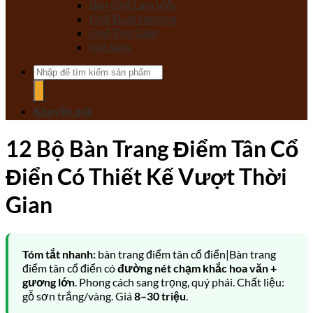
Bàn Ghế Làm Việc
Ghế Đuôi Giường
Ghế Thư Giãn
Giá Sách
Tìm
kiếm:
Khuyến mãi
12 Bộ Bàn Trang Điểm Tân Cổ
Điển Có Thiết Kế Vượt Thời
Gian
Tóm tắt nhanh:
bàn trang điểm tân cổ điển|Bàn trang
điểm tân cổ điển có
đường nét chạm khắc hoa văn +
gương lớn
. Phong cách sang trọng, quý phái. Chất liệu:
gỗ sơn trắng/vàng. Giá
8–30 triệu
.