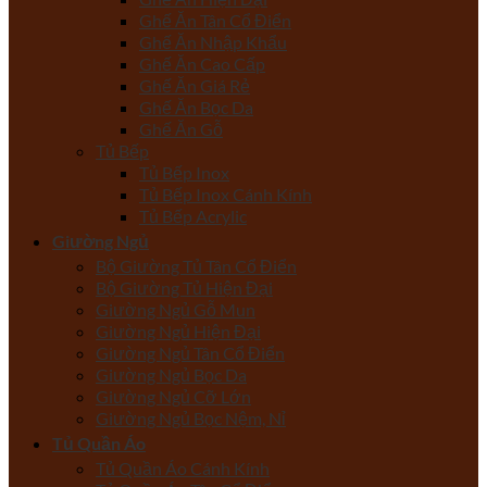
Ghế Ăn Tân Cổ Điển
Ghế Ăn Nhập Khẩu
Ghế Ăn Cao Cấp
Ghế Ăn Giá Rẻ
Ghế Ăn Bọc Da
Ghế Ăn Gỗ
Tủ Bếp
Tủ Bếp Inox
Tủ Bếp Inox Cánh Kính
Tủ Bếp Acrylic
Giường Ngủ
Bộ Giường Tủ Tân Cổ Điển
Bộ Giường Tủ Hiện Đại
Giường Ngủ Gỗ Mun
Giường Ngủ Hiện Đại
Giường Ngủ Tân Cổ Điển
Giường Ngủ Bọc Da
Giường Ngủ Cỡ Lớn
Giường Ngủ Bọc Nệm, Nỉ
Tủ Quần Áo
Tủ Quần Áo Cánh Kính