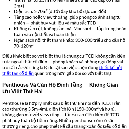
3m+)
Diện tích: ≥ 70m² (dưới đây khó bố cục cân đối)
Tầng cao hoặc view thoáng: giúp phòng có ánh sáng tự
nhiên — phát huy vật liệu và màu sắc TCD
Không cần cột, không cần mái Mansard — tập trung hoàn
toàn vào nội thất và hoàn thiện
Ngân sách nội thất tham khảo: 300-600 triệu cho căn hộ
70-120m²
Điều khác biệt so với biệt thự là chung cư TCD không cần kiến
trúc ngoại thất cổ điển — phòng khách và phòng ngủ đóng vai
trò tất cả. Đó cũng là lý do tại sao việc chọn đúng
thiết kế nội
thất tân cổ điển
quan trọng hơn gấp đôi so với biệt thự.
Penthouse Và Căn Hộ Đỉnh Tầng — Không Gian
Ưu Việt Thứ Hai
Penthouse là hợp lý nhất sau biệt thự khi nói đến TCD. Trần
cao (thường 3,5m-4m), diện tích lớn (150-300m² và hơn),
không gian mở với view rộng — tất cả tạo điều kiện để TCD
phát huy toàn bộ tiềm năng. Nhiều penthouse còn có sân
thượng riêng, cho phép thiết kế cầu thang xoắn ốc kiểu cổ điển