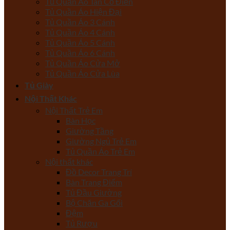
Tủ Quần Áo Tân Cổ Điển
Tủ Quần Áo Hiện Đại
Tủ Quần Áo 3 Cánh
Tủ Quần Áo 4 Cánh
Tủ Quần Áo 5 Cánh
Tủ Quần Áo 6 Cánh
Tủ Quần Áo Cửa Mở
Tủ Quần Áo Cửa Lùa
Tủ Giày
Nội Thất Khác
Nội Thất Trẻ Em
Bàn Học
Giường Tầng
Giường Ngủ Trẻ Em
Tủ Quần Áo Trẻ Em
Nội thất khác
Đồ Decor Trang Trí
Bàn Trang Điểm
Tủ Đầu Giường
Bộ Chăn Ga Gối
Đệm
Tủ Rượu