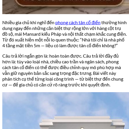
Nhiều gia chủ khi nghĩ đến
phong cách tân cổ điển
thường hình
dung ngay đến những căn biệt thự rộng lớn với hàng cột trụ
đồ sộ, mái Mansard kiểu Pháp và nội thất chạm khắc cung điện.
Từ đó xuất hiện một nỗi lo quen thuộc: “Nhà tôi chỉ là nhà phố
4 tầng mặt tiền 5m — liệu có làm được tân cổ điển không?”
Câu trả lời ngắn gọn là: hoàn toàn được. Câu trả lời đầy đủ
hơn là: tùy vào loại nhà, chiều cao trần và ngân sách, phong
cách tân cổ điển có thể được điều chỉnh quy mô phù hợp mà
vẫn giữ nguyên bản sắc sang trọng đặc trưng. Bài viết này
phân tích cụ thể từng loại công trình — từ biệt thự đến chung
cư — để gia chủ có căn cứ rõ ràng trước khi quyết định.