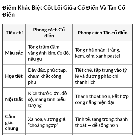
Điểm Khác Biệt Cốt Lõi Giữa Cổ Điển Và Tân Cổ
Điển
Phong cách Cổ
Tiêu chí
Phong cách Tân cổ điển
điển
Tông trầm đậm:
Tông nhã nhặn: trắng,
Màu sắc
vàng ánh kim, đỏ đô,
kem, xám, xanh pastel
nâu gụ
Dày đặc, phức tạp,
Tiết chế, tập trung vào tỷ
Họa tiết
chạm khắc công
lệ và đường phào chỉ
phu
thanh lịch
Kích thước lớn, đồ
Thanh thoát hơn, kết hợp
Nội thất
sộ, mang tính biểu
công năng hiện đại
tượng
Cảm
Xa hoa, vương giả,
Tinh tế, sang trọng, thanh
giác
“choáng ngợp”
thoát — dễ sống hơn
chung