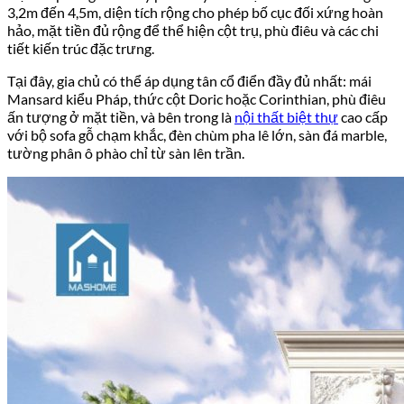
3,2m đến 4,5m, diện tích rộng cho phép bố cục đối xứng hoàn
hảo, mặt tiền đủ rộng để thể hiện cột trụ, phù điêu và các chi
tiết kiến trúc đặc trưng.
Tại đây, gia chủ có thể áp dụng tân cổ điển đầy đủ nhất: mái
Mansard kiểu Pháp, thức cột Doric hoặc Corinthian, phù điêu
ấn tượng ở mặt tiền, và bên trong là
nội thất biệt thự
cao cấp
với bộ sofa gỗ chạm khắc, đèn chùm pha lê lớn, sàn đá marble,
tường phân ô phào chỉ từ sàn lên trần.