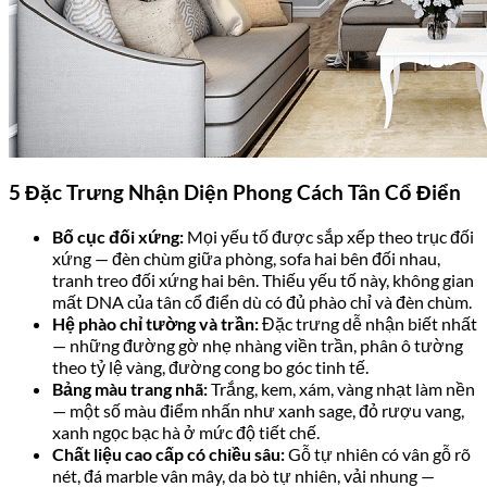
5 Đặc Trưng Nhận Diện Phong Cách Tân Cổ Điển
Bố cục đối xứng:
Mọi yếu tố được sắp xếp theo trục đối
xứng — đèn chùm giữa phòng, sofa hai bên đối nhau,
tranh treo đối xứng hai bên. Thiếu yếu tố này, không gian
mất DNA của tân cổ điển dù có đủ phào chỉ và đèn chùm.
Hệ phào chỉ tường và trần:
Đặc trưng dễ nhận biết nhất
— những đường gờ nhẹ nhàng viền trần, phân ô tường
theo tỷ lệ vàng, đường cong bo góc tinh tế.
Bảng màu trang nhã:
Trắng, kem, xám, vàng nhạt làm nền
— một số màu điểm nhấn như xanh sage, đỏ rượu vang,
xanh ngọc bạc hà ở mức độ tiết chế.
Chất liệu cao cấp có chiều sâu:
Gỗ tự nhiên có vân gỗ rõ
nét, đá marble vân mây, da bò tự nhiên, vải nhung —