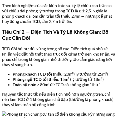
Theo kinh nghiệm của các kiến trúc sư, tỷ lệ chiều cao trần so
với chiều dài phòng lý tưởng trong TCD là ≥ 1:2,5. Nghĩa là
phòng khách dài 6m cần trần tối thiểu 2,4m — nhưng để phát
huy đúng chuẩn TCD, cần 2,7m trở lên.
Tiêu Chí 2 — Diện Tích Và Tỷ Lệ Không Gian: Bố
Cục Cân Đối
TCD đòi hỏi sự đối xứng trong bố cục. Diện tích quá nhỏ sẽ
khiến việc đặt nội thất theo trục đối xứng trở nên khó khăn, và
phào chỉ trong không gian nhỏ thường tạo cảm giác nặng hơn
thay vì sang hơn.
Phòng khách TCD tối thiểu:
20m² (lý tưởng từ 25m²)
Phòng ngủ TCD tối thiểu:
15m² (lý tưởng từ 18m²)
Toàn bộ nhà:
≥ 80m² để TCD có không gian “thở”
Nguyên tắc thực tế: nếu diện tích nhỏ hơn ngưỡng trên, chỉ
nên làm TCD ở 1 không gian chủ đạo (thường là phòng khách)
thay vì làm toàn bộ công trình.