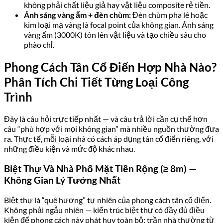
không phải chất liệu giả hay vật liệu composite rẻ tiền.
Ánh sáng vàng ấm + đèn chùm:
Đèn chùm pha lê hoặc
kim loại mạ vàng là focal point của không gian. Ánh sáng
vàng ấm (3000K) tôn lên vật liệu và tạo chiều sâu cho
phào chỉ.
Phong Cách Tân Cổ Điển Hợp Nhà Nào?
Phân Tích Chi Tiết Từng Loại Công
Trình
Đây là câu hỏi trực tiếp nhất — và câu trả lời cần cụ thể hơn
câu “phù hợp với mọi không gian” mà nhiều nguồn thường đưa
ra. Thực tế, mỗi loại nhà có cách áp dụng tân cổ điển riêng, với
những điều kiện và mức độ khác nhau.
Biệt Thự Và Nhà Phố Mặt Tiền Rộng (≥ 8m) —
Không Gian Lý Tưởng Nhất
Biệt thự là “quê hương” tự nhiên của phong cách tân cổ điển.
Không phải ngẫu nhiên — kiến trúc biệt thự có đầy đủ điều
kiện để phong cách này phát huy toàn bộ: trần nhà thường từ