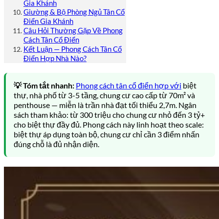
Gia Khánh
Giường & Bộ Phòng Ngủ Tân Cổ
Điển Gia Khánh
Câu Hỏi Thường Gặp Về Phong
Cách Tân Cổ Điển
Kết Luận — Phong Cách Tân Cổ
Điển Hợp Nhà Nào?
💡 Tóm tắt nhanh:
Phong cách tân cổ điển hợp với
biệt
thự, nhà phố từ 3-5 tầng, chung cư cao cấp từ 70m² và
penthouse — miễn là trần nhà đạt tối thiểu 2,7m. Ngân
sách tham khảo: từ 300 triệu cho chung cư nhỏ đến 3 tỷ+
cho biệt thự đầy đủ. Phong cách này linh hoạt theo scale:
biệt thự áp dụng toàn bộ, chung cư chỉ cần 3 điểm nhấn
đúng chỗ là đủ nhận diện.