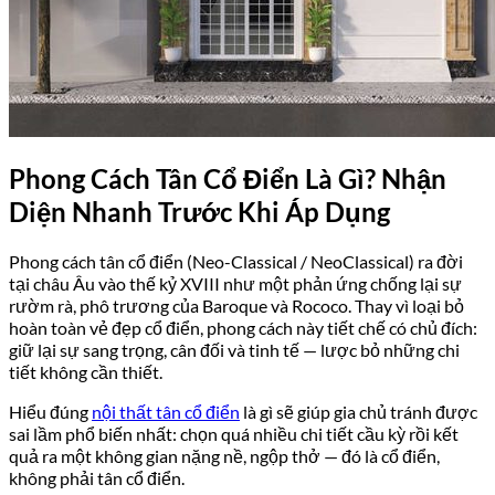
Phong Cách Tân Cổ Điển Là Gì? Nhận
Diện Nhanh Trước Khi Áp Dụng
Phong cách tân cổ điển (Neo-Classical / NeoClassical) ra đời
tại châu Âu vào thế kỷ XVIII như một phản ứng chống lại sự
rườm rà, phô trương của Baroque và Rococo. Thay vì loại bỏ
hoàn toàn vẻ đẹp cổ điển, phong cách này tiết chế có chủ đích:
giữ lại sự sang trọng, cân đối và tinh tế — lược bỏ những chi
tiết không cần thiết.
Hiểu đúng
nội thất tân cổ điển
là gì sẽ giúp gia chủ tránh được
sai lầm phổ biến nhất: chọn quá nhiều chi tiết cầu kỳ rồi kết
quả ra một không gian nặng nề, ngộp thở — đó là cổ điển,
không phải tân cổ điển.