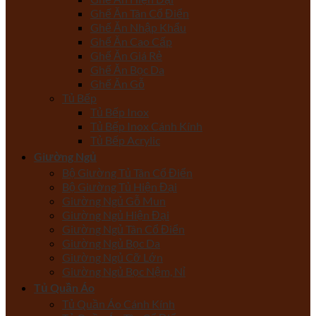
Ghế Ăn Tân Cổ Điển
Ghế Ăn Nhập Khẩu
Ghế Ăn Cao Cấp
Ghế Ăn Giá Rẻ
Ghế Ăn Bọc Da
Ghế Ăn Gỗ
Tủ Bếp
Tủ Bếp Inox
Tủ Bếp Inox Cánh Kính
Tủ Bếp Acrylic
Giường Ngủ
Bộ Giường Tủ Tân Cổ Điển
Bộ Giường Tủ Hiện Đại
Giường Ngủ Gỗ Mun
Giường Ngủ Hiện Đại
Giường Ngủ Tân Cổ Điển
Giường Ngủ Bọc Da
Giường Ngủ Cỡ Lớn
Giường Ngủ Bọc Nệm, Nỉ
Tủ Quần Áo
Tủ Quần Áo Cánh Kính