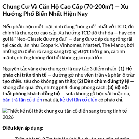
Chung Cư Và Căn Hộ Cao Cấp (70-200m²) — Xu
Hướng Phổ Biến Nhất Hiện Nay
Nếu phải chọn một loại hình đang “bùng nổ” nhất với TCD, đó
chính là chung cư cao cấp. Xu hướng TCD đô thị hóa — hay còn
gọi là “Neo-Classic đương đại” — đang được áp dụng rộng rãi
tại các dự án như Ecopark, Vinhomes, Masteri, The Manor, bởi
những ưu điểm rõ ràng: sang trọng vượt thời gian, cá tính
mạnh, nhưng không đòi hỏi không gian quá lớn.
Nguyên tắc vàng cho chung cư là quy tắc 3 điểm nhấn:
(1) Hệ
phào chỉ trần tinh tế
— đường gờ nhẹ viền trần và phân ô trần
tạo chiều sâu cho không gian thấp;
(2) Đèn chùm đúng tỷ lệ
—
không cần quá lớn, nhưng phải đúng phong cách;
(3) Bộ nội
thất phòng khách đồng bộ
— sofa khung gỗ bọc vải hoặc da,
bàn trà tân cổ điển
mặt đá,
kệ tivi tân cổ điển
có phào chỉ.
Điều kiện áp dụng:
Trần nhà: từ 2,7m trở lên (nhiều dự án cao cấp có trần