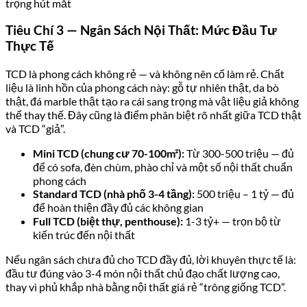
Tiêu Chí 3 — Ngân Sách Nội Thất: Mức Đầu Tư
Thực Tế
TCD là phong cách không rẻ — và không nên cố làm rẻ. Chất
liệu là linh hồn của phong cách này: gỗ tự nhiên thật, da bò
thật, đá marble thật tạo ra cái sang trọng mà vật liệu giả không
thể thay thế. Đây cũng là điểm phân biệt rõ nhất giữa TCD thật
và TCD “giả”.
Mini TCD (chung cư 70-100m²):
Từ 300-500 triệu — đủ
để có sofa, đèn chùm, phào chỉ và một số nội thất chuẩn
phong cách
Standard TCD (nhà phố 3-4 tầng):
500 triệu – 1 tỷ — đủ
để hoàn thiện đầy đủ các không gian
Full TCD (biệt thự, penthouse):
1-3 tỷ+ — trọn bộ từ
kiến trúc đến nội thất
Nếu ngân sách chưa đủ cho TCD đầy đủ, lời khuyên thực tế là:
đầu tư đúng vào 3-4 món nội thất chủ đạo chất lượng cao,
thay vì phủ khắp nhà bằng nội thất giá rẻ “trông giống TCD”.