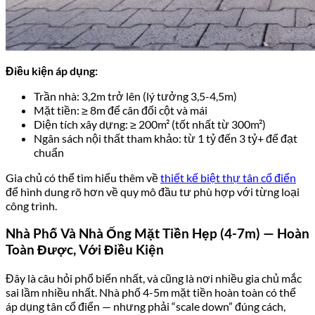
Điều kiện áp dụng:
Trần nhà: 3,2m trở lên (lý tưởng 3,5-4,5m)
Mặt tiền: ≥ 8m để cân đối cột và mái
Diện tích xây dựng: ≥ 200m² (tốt nhất từ 300m²)
Ngân sách nội thất tham khảo: từ 1 tỷ đến 3 tỷ+ để đạt
chuẩn
Gia chủ có thể tìm hiểu thêm về
thiết kế biệt thự tân cổ điển
để hình dung rõ hơn về quy mô đầu tư phù hợp với từng loại
công trình.
Nhà Phố Và Nhà Ống Mặt Tiền Hẹp (4-7m) — Hoàn
Toàn Được, Với Điều Kiện
Đây là câu hỏi phổ biến nhất, và cũng là nơi nhiều gia chủ mắc
sai lầm nhiều nhất. Nhà phố 4-5m mặt tiền hoàn toàn có thể
áp dụng tân cổ điển — nhưng phải “scale down” đúng cách,