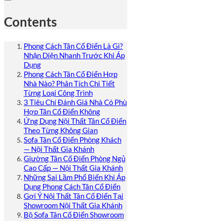
Contents
Phong Cách Tân Cổ Điển Là Gì?
Nhận Diện Nhanh Trước Khi Áp
Dụng
Phong Cách Tân Cổ Điển Hợp
Nhà Nào? Phân Tích Chi Tiết
Từng Loại Công Trình
3 Tiêu Chí Đánh Giá Nhà Có Phù
Hợp Tân Cổ Điển Không
Ứng Dụng Nội Thất Tân Cổ Điển
Theo Từng Không Gian
Sofa Tân Cổ Điển Phòng Khách
— Nội Thất Gia Khánh
Giường Tân Cổ Điển Phòng Ngủ
Cao Cấp — Nội Thất Gia Khánh
Những Sai Lầm Phổ Biến Khi Áp
Dụng Phong Cách Tân Cổ Điển
Gợi Ý Nội Thất Tân Cổ Điển Tại
Showroom Nội Thất Gia Khánh
Bộ Sofa Tân Cổ Điển Showroom