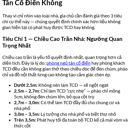
Tân Cổ Điển Không
Thay vì chỉ nhìn vào loại nhà, gia chủ cần đánh giá theo 3 tiêu
chí cụ thể này — chúng quyết định chính xác hơn liệu không
gian hiện tại có phát huy được TCD hay không.
Tiêu Chí 1 — Chiều Cao Trần Nhà: Ngưỡng Quan
Trọng Nhất
Chiều cao trần là yếu tố quyết định nhất, quan trọng hơn cả
diện tích. Đây là lý do:
phòng ngủ tân cổ điển
hay phòng khách
TCD đều cần không gian thở theo chiều dọc để đèn chùm, phào
chỉ và đồ nội thất lưng cao không tạo cảm giác chèn ép.
Dưới 2,5m:
Không nên làm TCD — sẽ ngột ngạt
2,5m – 2,7m:
Chỉ làm TCD “cực nhẹ” — phào chỉ mỏng
5cm, không đèn chùm lớn, bỏ qua cột trụ
2,7m – 3,0m:
Có thể làm TCD đầy đủ cho chung cư và
nhà phố
3,0m – 3,5m:
Lý tưởng cho nhà phố và biệt thự nhỏ
Trên 3,5m:
Phát huy tối đa toàn bộ TCD kể cả mái vòm và
thức cột