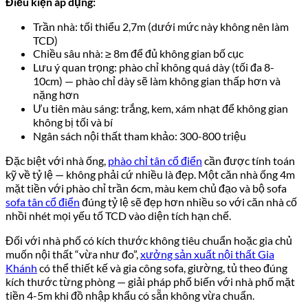
Điều kiện áp dụng:
Trần nhà: tối thiểu 2,7m (dưới mức này không nên làm
TCD)
Chiều sâu nhà: ≥ 8m để đủ không gian bố cục
Lưu ý quan trọng: phào chỉ không quá dày (tối đa 8-
10cm) — phào chỉ dày sẽ làm không gian thấp hơn và
nặng hơn
Ưu tiên màu sáng: trắng, kem, xám nhạt để không gian
không bị tối và bí
Ngân sách nội thất tham khảo: 300-800 triệu
Đặc biệt với nhà ống,
phào chỉ tân cổ điển
cần được tính toán
kỹ về tỷ lệ — không phải cứ nhiều là đẹp. Một căn nhà ống 4m
mặt tiền với phào chỉ trần 6cm, màu kem chủ đạo và bộ sofa
sofa tân cổ điển
đúng tỷ lệ sẽ đẹp hơn nhiều so với căn nhà cố
nhồi nhét mọi yếu tố TCD vào diện tích hạn chế.
Đối với nhà phố có kích thước không tiêu chuẩn hoặc gia chủ
muốn nội thất “vừa như đo”,
xưởng sản xuất nội thất Gia
Khánh
có thể thiết kế và gia công sofa, giường, tủ theo đúng
kích thước từng phòng — giải pháp phổ biến với nhà phố mặt
tiền 4-5m khi đồ nhập khẩu có sẵn không vừa chuẩn.