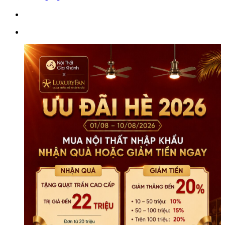
Điển
2M
GIB989-
20
số
lượng