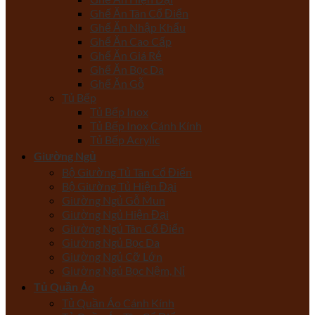
Ghế Ăn Tân Cổ Điển
Ghế Ăn Nhập Khẩu
Ghế Ăn Cao Cấp
Ghế Ăn Giá Rẻ
Ghế Ăn Bọc Da
Ghế Ăn Gỗ
Tủ Bếp
Tủ Bếp Inox
Tủ Bếp Inox Cánh Kính
Tủ Bếp Acrylic
Giường Ngủ
Bộ Giường Tủ Tân Cổ Điển
Bộ Giường Tủ Hiện Đại
Giường Ngủ Gỗ Mun
Giường Ngủ Hiện Đại
Giường Ngủ Tân Cổ Điển
Giường Ngủ Bọc Da
Giường Ngủ Cỡ Lớn
Giường Ngủ Bọc Nệm, Nỉ
Tủ Quần Áo
Tủ Quần Áo Cánh Kính