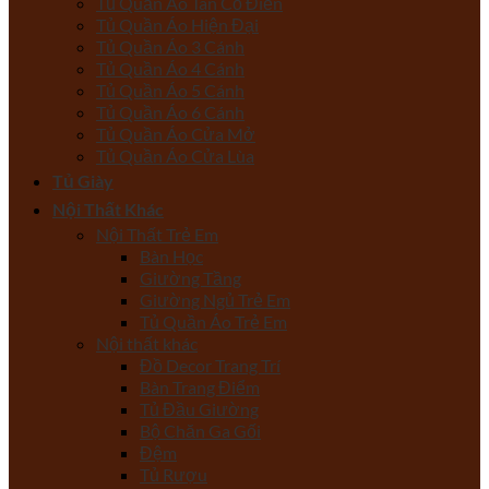
Tủ Quần Áo Tân Cổ Điển
Tủ Quần Áo Hiện Đại
Tủ Quần Áo 3 Cánh
Tủ Quần Áo 4 Cánh
Tủ Quần Áo 5 Cánh
Tủ Quần Áo 6 Cánh
Tủ Quần Áo Cửa Mở
Tủ Quần Áo Cửa Lùa
Tủ Giày
Nội Thất Khác
Nội Thất Trẻ Em
Bàn Học
Giường Tầng
Giường Ngủ Trẻ Em
Tủ Quần Áo Trẻ Em
Nội thất khác
Đồ Decor Trang Trí
Bàn Trang Điểm
Tủ Đầu Giường
Bộ Chăn Ga Gối
Đệm
Tủ Rượu