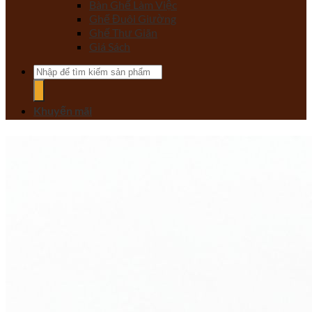
Bàn Ghế Làm Việc
Ghế Đuôi Giường
Ghế Thư Giãn
Giá Sách
Tìm
kiếm:
Khuyến mãi