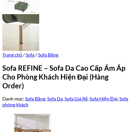
Trang chủ
/
Sofa
/
Sofa Băng
Sofa REFINE – Sofa Da Cao Cấp Ấm Áp
Cho Phòng Khách Hiện Đại (Hàng
Order)
Danh mục:
Sofa Băng
,
Sofa Da
,
Sofa Giá Rẻ
,
Sofa Hiện Đại
,
Sofa
phòng khách