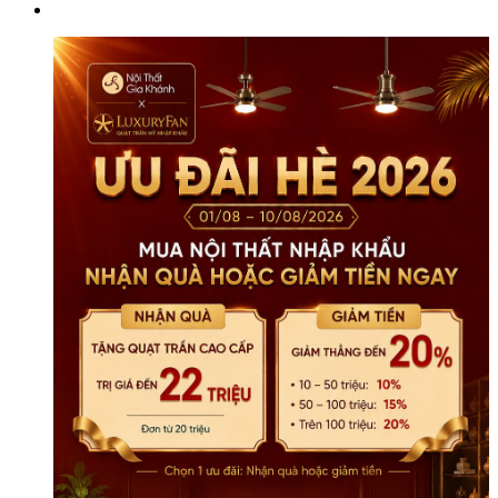
Ấm
Áp
Cho
Phòng
Khách
Hiện
Đại
(Hàng
Order)
số
lượng