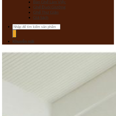
Bàn Ghế Làm Việc
Ghế Đuôi Giường
Ghế Thư Giãn
Giá Sách
Tìm
kiếm:
Khuyến mãi