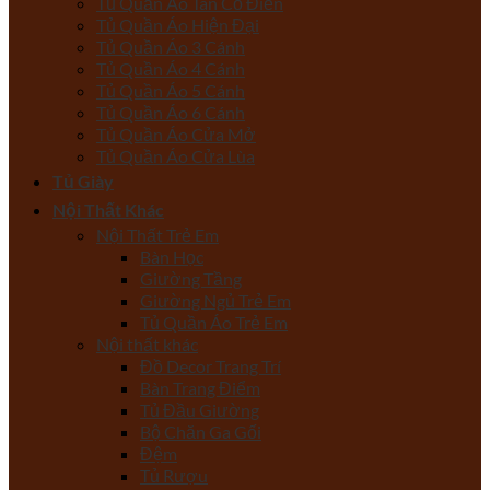
Tủ Quần Áo Tân Cổ Điển
Tủ Quần Áo Hiện Đại
Tủ Quần Áo 3 Cánh
Tủ Quần Áo 4 Cánh
Tủ Quần Áo 5 Cánh
Tủ Quần Áo 6 Cánh
Tủ Quần Áo Cửa Mở
Tủ Quần Áo Cửa Lùa
Tủ Giày
Nội Thất Khác
Nội Thất Trẻ Em
Bàn Học
Giường Tầng
Giường Ngủ Trẻ Em
Tủ Quần Áo Trẻ Em
Nội thất khác
Đồ Decor Trang Trí
Bàn Trang Điểm
Tủ Đầu Giường
Bộ Chăn Ga Gối
Đệm
Tủ Rượu