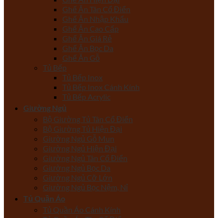
Ghế Ăn Tân Cổ Điển
Ghế Ăn Nhập Khẩu
Ghế Ăn Cao Cấp
Ghế Ăn Giá Rẻ
Ghế Ăn Bọc Da
Ghế Ăn Gỗ
Tủ Bếp
Tủ Bếp Inox
Tủ Bếp Inox Cánh Kính
Tủ Bếp Acrylic
Giường Ngủ
Bộ Giường Tủ Tân Cổ Điển
Bộ Giường Tủ Hiện Đại
Giường Ngủ Gỗ Mun
Giường Ngủ Hiện Đại
Giường Ngủ Tân Cổ Điển
Giường Ngủ Bọc Da
Giường Ngủ Cỡ Lớn
Giường Ngủ Bọc Nệm, Nỉ
Tủ Quần Áo
Tủ Quần Áo Cánh Kính