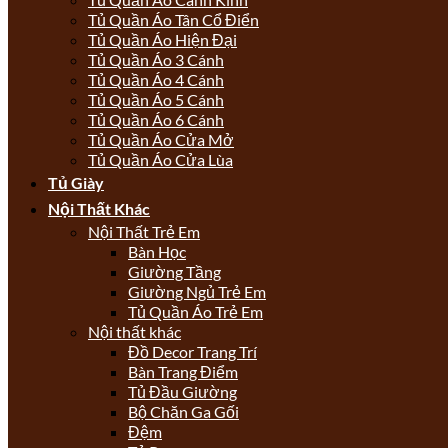
Tủ Quần Áo Tân Cổ Điển
Tủ Quần Áo Hiện Đại
Tủ Quần Áo 3 Cánh
Tủ Quần Áo 4 Cánh
Tủ Quần Áo 5 Cánh
Tủ Quần Áo 6 Cánh
Tủ Quần Áo Cửa Mở
Tủ Quần Áo Cửa Lùa
Tủ Giày
Nội Thất Khác
Nội Thất Trẻ Em
Bàn Học
Giường Tầng
Giường Ngủ Trẻ Em
Tủ Quần Áo Trẻ Em
Nội thất khác
Đồ Decor Trang Trí
Bàn Trang Điểm
Tủ Đầu Giường
Bộ Chăn Ga Gối
Đệm