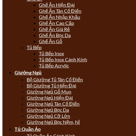
Ghế Ăn Hiện Đại
Ghế Ăn Tân Cổ Điển
Ghế Ăn Nhập Khẩu
Ghế Ăn Cao Cấp
Ghế Ăn Giá Rẻ
Ghế Ăn Bọc Da
Ghế Ăn Gỗ
Tủ Bếp
Tủ Bếp Inox
Tủ Bếp Inox Cánh Kính
Tủ Bếp Acrylic
Giường Ngủ
Bộ Giường Tủ Tân Cổ Điển
Bộ Giường Tủ Hiện Đại
Giường Ngủ Gỗ Mun
Giường Ngủ Hiện Đại
Giường Ngủ Tân Cổ Điển
Giường Ngủ Bọc Da
Giường Ngủ Cỡ Lớn
Giường Ngủ Bọc Nệm, Nỉ
Tủ Quần Áo
Tủ Quần Áo Cánh Kính