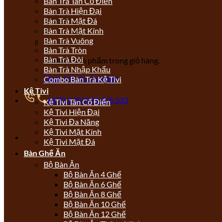
Bàn Trà Tân Cổ Điển
Bàn Trà Hiện Đại
Bàn Trà Mặt Đá
Bàn Trà Mặt Kính
Bàn Trà Vuông
Bàn Trà Tròn
Bàn Trà Đôi
Chưa có sản phẩm trong giỏ hàng.
Bàn Trà Nhập Khẩu
Quay trở lại cửa hàng
Combo Bàn Trà Kệ Tivi
Kệ Tivi
HOTLINE
0934.605.333
Kệ Tivi Tân Cổ Điển
Kệ Tivi Hiện Đại
Kệ Tivi Đa Năng
Kệ Tivi Mặt Kính
Kệ Tivi Mặt Đá
Bàn Ghế Ăn
Bộ Bàn Ăn
Bộ Bàn Ăn 4 Ghế
Bộ Bàn Ăn 6 Ghế
Bộ Bàn Ăn 8 Ghế
Bộ Bàn Ăn 10 Ghế
Bộ Bàn Ăn 12 Ghế