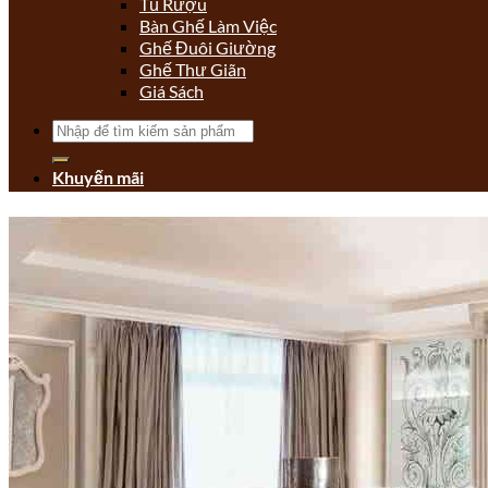
Tủ Rượu
Bàn Ghế Làm Việc
Ghế Đuôi Giường
Ghế Thư Giãn
Giá Sách
Tìm
kiếm:
Khuyến mãi