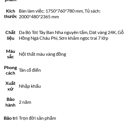
Kích
Bàn làm việc: 1750*760*780 mm, Tủ sách:
thước
2000*480*2365 mm
Chất
Da Bò Tót Tây Ban Nha nguyên tấm, Dát vàng 24K, Gỗ
liệu
Hồng Ngà Châu Phi, Sơn khảm ngọc trai 7 lớp
Màu
Nội thất màu vàng đồng
sắc
Phong
Tân cổ điển
cách
Xuất
Nhập khẩu
xứ
Bảo
2 năm
hành
Bảo trì
Trọn đời sản phẩm