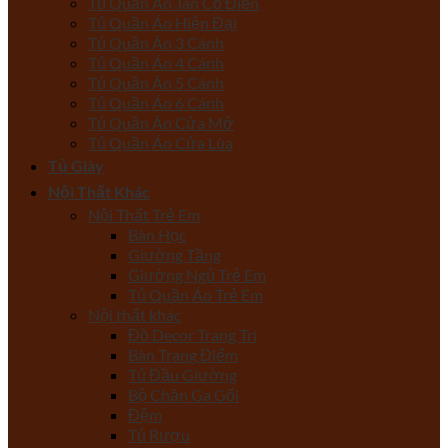
Tủ Quần Áo Tân Cổ Điển
Tủ Quần Áo Hiện Đại
Tủ Quần Áo 3 Cánh
Tủ Quần Áo 4 Cánh
Tủ Quần Áo 5 Cánh
Tủ Quần Áo 6 Cánh
Tủ Quần Áo Cửa Mở
Tủ Quần Áo Cửa Lùa
Tủ Giày
Nội Thất Khác
Nội Thất Trẻ Em
Bàn Học
Giường Tầng
Giường Ngủ Trẻ Em
Tủ Quần Áo Trẻ Em
Nội thất khác
Đồ Decor Trang Trí
Bàn Trang Điểm
Tủ Đầu Giường
Bộ Chăn Ga Gối
Đệm
Tủ Rượu