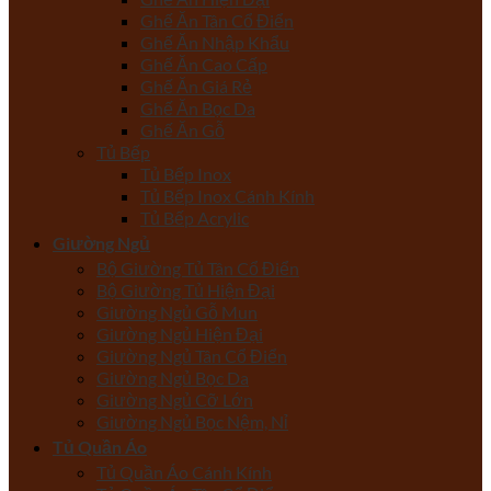
Ghế Ăn Tân Cổ Điển
Ghế Ăn Nhập Khẩu
Ghế Ăn Cao Cấp
Ghế Ăn Giá Rẻ
Ghế Ăn Bọc Da
Ghế Ăn Gỗ
Tủ Bếp
Tủ Bếp Inox
Tủ Bếp Inox Cánh Kính
Tủ Bếp Acrylic
Giường Ngủ
Bộ Giường Tủ Tân Cổ Điển
Bộ Giường Tủ Hiện Đại
Giường Ngủ Gỗ Mun
Giường Ngủ Hiện Đại
Giường Ngủ Tân Cổ Điển
Giường Ngủ Bọc Da
Giường Ngủ Cỡ Lớn
Giường Ngủ Bọc Nệm, Nỉ
Tủ Quần Áo
Tủ Quần Áo Cánh Kính