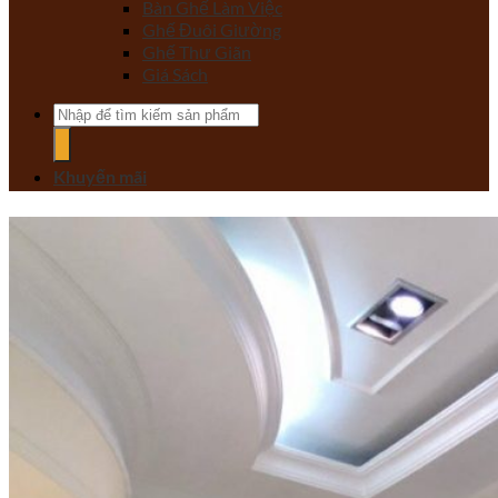
Bàn Ghế Làm Việc
Ghế Đuôi Giường
Ghế Thư Giãn
Giá Sách
Tìm
kiếm:
Khuyến mãi