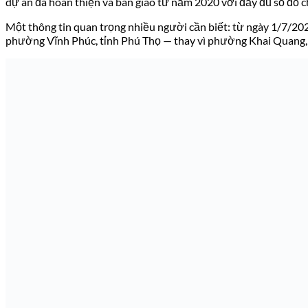
dự án đã hoàn thiện và bàn giao từ năm 2020 với đầy đủ sổ đỏ ch
Một thông tin quan trọng nhiều người cần biết: từ ngày 1/7/2025
phường Vĩnh Phúc, tỉnh Phú Thọ — thay vì phường Khai Quang, tỉ