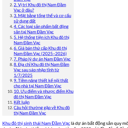
2. Vị trí Khu đô thị Nam Đầm
Vạc ở đâu?
3. Mặt bằng tổng thể và cơ cấu
sử dụng đất
4. Các loại sản phẩm bất động
sản tại Nam Đầm Vạc
5. Hệ thống tiện ích Khu đô thị
Nam Đầm Vạc
6. Giá bán thứ cấp Khu đô thị
Nam Đầm Vạc (2025–2026)
7. Pháp lý dự án Nam Đầm Vạc
8. Địa chỉ Khu đô thị Nam Đầm
Vạc sau sáp nhập tỉnh từ
1/7/2025
9. Tiềm năng thiết kế nội thất
cho nhà tại Nam Đầm Vạc
10. Ưu điểm và nhược điểm Khu
đô thị Nam Đầm Vạc
Kết luận
Câu hỏi thường gặp về Khu đô
thị Nam Đầm Vạc
Khu đô thị sinh thái Nam Đầm Vạc
là dự án bất động sản quy m