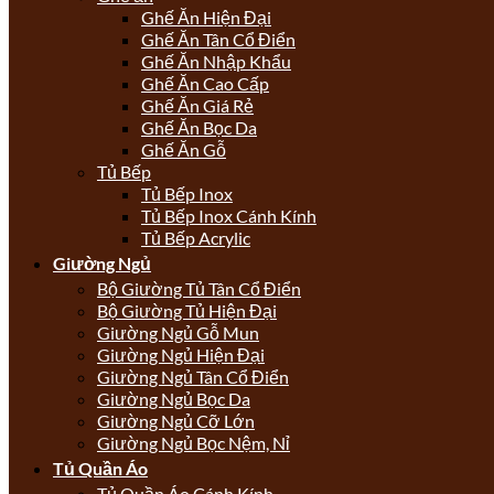
Ghế Ăn Hiện Đại
Ghế Ăn Tân Cổ Điển
Ghế Ăn Nhập Khẩu
Ghế Ăn Cao Cấp
Ghế Ăn Giá Rẻ
Ghế Ăn Bọc Da
Ghế Ăn Gỗ
Tủ Bếp
Tủ Bếp Inox
Tủ Bếp Inox Cánh Kính
Tủ Bếp Acrylic
Giường Ngủ
Bộ Giường Tủ Tân Cổ Điển
Bộ Giường Tủ Hiện Đại
Giường Ngủ Gỗ Mun
Giường Ngủ Hiện Đại
Giường Ngủ Tân Cổ Điển
Giường Ngủ Bọc Da
Giường Ngủ Cỡ Lớn
Giường Ngủ Bọc Nệm, Nỉ
Tủ Quần Áo
Tủ Quần Áo Cánh Kính