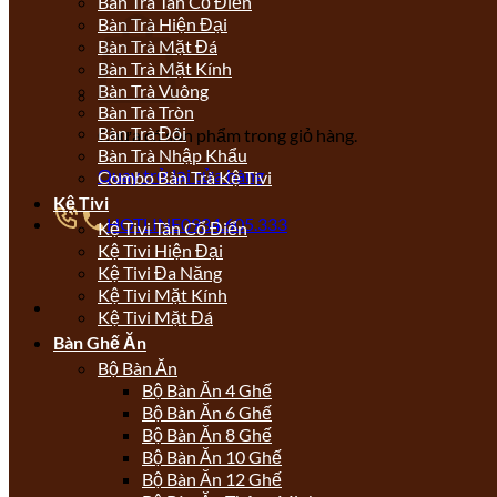
Bàn Trà Tân Cổ Điển
Bàn Trà Hiện Đại
Bàn Trà Mặt Đá
Bàn Trà Mặt Kính
Bàn Trà Vuông
Bàn Trà Tròn
Bàn Trà Đôi
Chưa có sản phẩm trong giỏ hàng.
Bàn Trà Nhập Khẩu
Quay trở lại cửa hàng
Combo Bàn Trà Kệ Tivi
Kệ Tivi
HOTLINE
0934.605.333
Kệ Tivi Tân Cổ Điển
Kệ Tivi Hiện Đại
Kệ Tivi Đa Năng
Kệ Tivi Mặt Kính
Kệ Tivi Mặt Đá
Bàn Ghế Ăn
Bộ Bàn Ăn
Bộ Bàn Ăn 4 Ghế
Bộ Bàn Ăn 6 Ghế
Bộ Bàn Ăn 8 Ghế
Bộ Bàn Ăn 10 Ghế
Bộ Bàn Ăn 12 Ghế