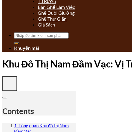
Tủ Rượu
Bàn Ghế Làm Việc
Ghế Đuôi Giường
Ghế Thư Giãn
Giá Sách
Tìm
kiếm:
Khuyến mãi
Khu Đô Thị Nam Đầm Vạc: Vị Tr
Contents
1. Tổng quan Khu đô thị Nam
Đầm Vạc