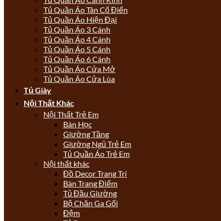
Tủ Quần Áo Tân Cổ Điển
Tủ Quần Áo Hiện Đại
Tủ Quần Áo 3 Cánh
Tủ Quần Áo 4 Cánh
Tủ Quần Áo 5 Cánh
Tủ Quần Áo 6 Cánh
Tủ Quần Áo Cửa Mở
Tủ Quần Áo Cửa Lùa
Tủ Giày
Nội Thất Khác
Nội Thất Trẻ Em
Bàn Học
Giường Tầng
Giường Ngủ Trẻ Em
Tủ Quần Áo Trẻ Em
Nội thất khác
Đồ Decor Trang Trí
Bàn Trang Điểm
Tủ Đầu Giường
Bộ Chăn Ga Gối
Đệm