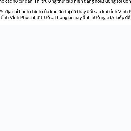
o các hộ cư dân. Thị trường thứ cấp hiện đang hoạt động sôi động,
, địa chỉ hành chính của khu đô thị đã thay đổi sau khi tỉnh Vĩnh 
nh Vĩnh Phúc như trước. Thông tin này ảnh hưởng trực tiếp đến c