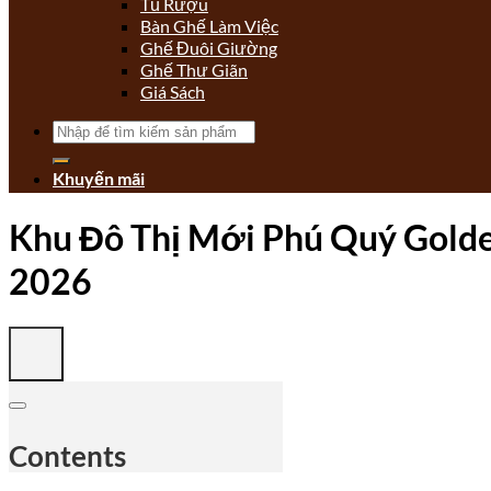
Tủ Rượu
Bàn Ghế Làm Việc
Ghế Đuôi Giường
Ghế Thư Giãn
Giá Sách
Tìm
kiếm:
Khuyến mãi
Khu Đô Thị Mới Phú Quý Golden 
2026
Contents