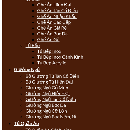
Ghế Ăn Hiện Đại
Ghế Ăn Tân Cổ Điển
Ghế Ăn Nhập Khẩu
Ghế Ăn Cao Cấp
Ghế Ăn Giá Rẻ
Ghế Ăn Bọc Da
Ghế Ăn Gỗ
Tủ Bếp
Tủ Bếp Inox
Tủ Bếp Inox Cánh Kính
Tủ Bếp Acrylic
Giường Ngủ
Bộ Giường Tủ Tân Cổ Điển
Bộ Giường Tủ Hiện Đại
Giường Ngủ Gỗ Mun
Giường Ngủ Hiện Đại
Giường Ngủ Tân Cổ Điển
Giường Ngủ Bọc Da
Giường Ngủ Cỡ Lớn
Giường Ngủ Bọc Nệm, Nỉ
Tủ Quần Áo
Tủ Quần Áo Cánh Kính