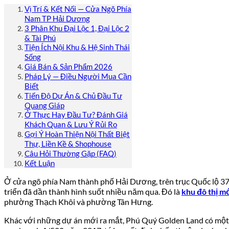
Vị Trí & Kết Nối — Cửa Ngõ Phía
Nam TP Hải Dương
3 Phân Khu Đại Lộc 1, Đại Lộc 2
& Tài Phú
Tiện Ích Nội Khu & Hệ Sinh Thái
Sống
Giá Bán & Sản Phẩm 2026
Pháp Lý — Điều Người Mua Cần
Biết
Tiến Độ Dự Án & Chủ Đầu Tư
Quang Giáp
Ở Thực Hay Đầu Tư? Đánh Giá
Khách Quan & Lưu Ý Rủi Ro
Gợi Ý Hoàn Thiện Nội Thất Biệt
Thự, Liền Kề & Shophouse
Câu Hỏi Thường Gặp (FAQ)
Kết Luận
Ở cửa ngõ phía Nam thành phố Hải Dương, trên trục Quốc lộ 37
triển đã dần thành hình suốt nhiều năm qua. Đó là
khu đô thị m
phường Thạch Khôi và phường Tân Hưng.
Khác với những dự án mới ra mắt, Phú Quý Golden Land có một lị