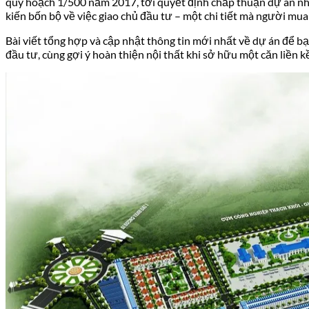
quy hoạch 1/500 năm 2017, tới quyết định chấp thuận dự án nhà
kiến bốn bộ về việc giao chủ đầu tư – một chi tiết mà người mua
Bài viết tổng hợp và cập nhật thông tin mới nhất về dự án để bạn c
đầu tư, cùng gợi ý hoàn thiện nội thất khi sở hữu một căn liền k