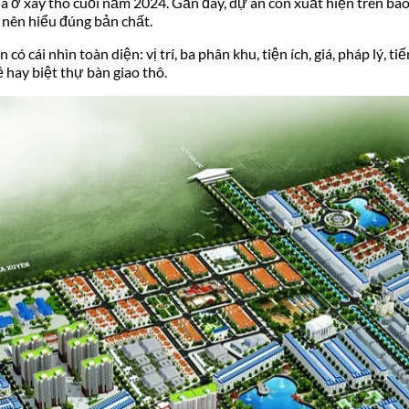
 ở xây thô cuối năm 2024. Gần đây, dự án còn xuất hiện trên báo 
 nên hiểu đúng bản chất.
ó cái nhìn toàn diện: vị trí, ba phân khu, tiện ích, giá, pháp lý, t
ề hay biệt thự bàn giao thô.