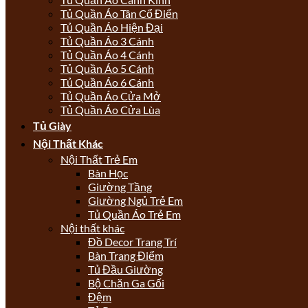
Tủ Quần Áo Tân Cổ Điển
Tủ Quần Áo Hiện Đại
Tủ Quần Áo 3 Cánh
Tủ Quần Áo 4 Cánh
Tủ Quần Áo 5 Cánh
Tủ Quần Áo 6 Cánh
Tủ Quần Áo Cửa Mở
Tủ Quần Áo Cửa Lùa
Tủ Giày
Nội Thất Khác
Nội Thất Trẻ Em
Bàn Học
Giường Tầng
Giường Ngủ Trẻ Em
Tủ Quần Áo Trẻ Em
Nội thất khác
Đồ Decor Trang Trí
Bàn Trang Điểm
Tủ Đầu Giường
Bộ Chăn Ga Gối
Đệm