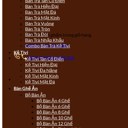
Bàn Trà Tân Cổ Điển
Bàn Trà Hiện Đại
Bàn Trà Mặt Đá
Bàn Trà Mặt Kính
Bàn Trà Vuông
Bàn Trà Tròn
Bàn Trà Đôi
Chưa có sản phẩm trong giỏ hàng.
Bàn Trà Nhập Khẩu
Quay trở lại cửa hàng
Combo Bàn Trà Kệ Tivi
Kệ Tivi
HOTLINE
0934.605.333
Kệ Tivi Tân Cổ Điển
Kệ Tivi Hiện Đại
Kệ Tivi Đa Năng
Kệ Tivi Mặt Kính
Kệ Tivi Mặt Đá
Bàn Ghế Ăn
Bộ Bàn Ăn
Bộ Bàn Ăn 4 Ghế
Bộ Bàn Ăn 6 Ghế
Bộ Bàn Ăn 8 Ghế
Bộ Bàn Ăn 10 Ghế
Bộ Bàn Ăn 12 Ghế