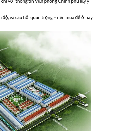
chí với thông tin Văn phòng Chính phủ lấy ý
iến độ, và câu hỏi quan trọng – nên mua để ở hay