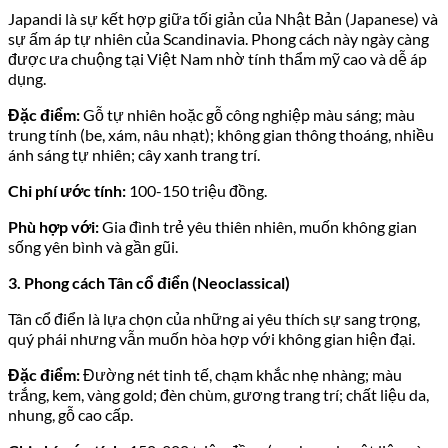
Japandi là sự kết hợp giữa tối giản của Nhật Bản (Japanese) và
sự ấm áp tự nhiên của Scandinavia. Phong cách này ngày càng
được ưa chuộng tại Việt Nam nhờ tính thẩm mỹ cao và dễ áp
dụng.
Đặc điểm:
Gỗ tự nhiên hoặc gỗ công nghiệp màu sáng; màu
trung tính (be, xám, nâu nhạt); không gian thông thoáng, nhiều
ánh sáng tự nhiên; cây xanh trang trí.
Chi phí ước tính:
100-150 triệu đồng.
Phù hợp với:
Gia đình trẻ yêu thiên nhiên, muốn không gian
sống yên bình và gần gũi.
3. Phong cách Tân cổ điển (Neoclassical)
Tân cổ điển là lựa chọn của những ai yêu thích sự sang trọng,
quý phái nhưng vẫn muốn hòa hợp với không gian hiện đại.
Đặc điểm:
Đường nét tinh tế, chạm khắc nhẹ nhàng; màu
trắng, kem, vàng gold; đèn chùm, gương trang trí; chất liệu da,
nhung, gỗ cao cấp.