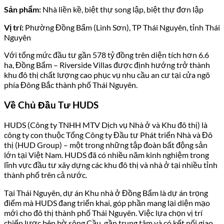
Sản phẩm:
Nhà liền kề, biệt thự song lập, biệt thự đơn lập
Vị trí:
Phường Đồng Bẩm (Linh Sơn), TP Thái Nguyên, tỉnh Thái
Nguyên
Với tổng mức đầu tư gần 578 tỷ đồng trên diện tích hơn 6.6
ha, Đồng Bẩm – Riverside Villas được định hướng trở thành
khu đô thị chất lượng cao phục vụ nhu cầu an cư tại cửa ngõ
phía Đông Bắc thành phố Thái Nguyên.
Về Chủ Đầu Tư HUDS
HUDS (Công ty TNHH MTV Dịch vụ Nhà ở và Khu đô thị) là
công ty con thuộc Tổng Công ty Đầu tư Phát triển Nhà và Đô
thị (HUD Group) – một trong những tập đoàn bất động sản
lớn tại Việt Nam. HUDS đã có nhiều năm kinh nghiệm trong
lĩnh vực đầu tư xây dựng các khu đô thị và nhà ở tại nhiều tỉnh
thành phố trên cả nước.
Tại Thái Nguyên, dự án Khu nhà ở Đồng Bẩm là dự án trọng
điểm mà HUDS đang triển khai, góp phần mang lại diện mạo
mới cho đô thị thành phố Thái Nguyên. Việc lựa chọn vị trí
chiến lược bên bờ sông Cầu, gần trung tâm và có kết nối giao