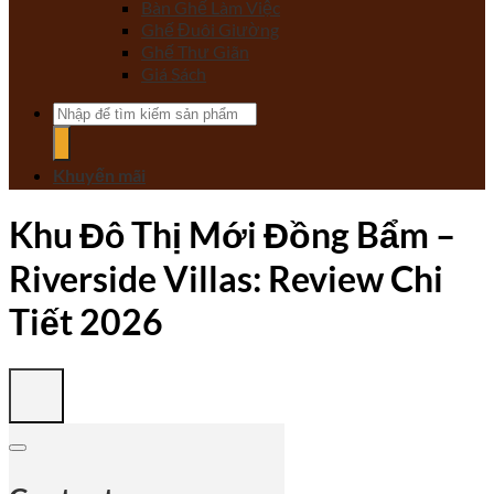
Bàn Ghế Làm Việc
Ghế Đuôi Giường
Ghế Thư Giãn
Giá Sách
Tìm
kiếm:
Khuyến mãi
Khu Đô Thị Mới Đồng Bẩm –
Riverside Villas: Review Chi
Tiết 2026