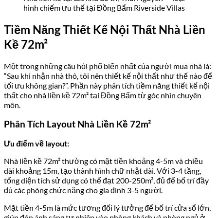
hình chiếm ưu thế tại Đồng Bẩm Riverside Villas
Tiềm Năng Thiết Kế Nội Thất Nhà Liền
Kề 72m²
Một trong những câu hỏi phổ biến nhất của người mua nhà là:
“Sau khi nhận nhà thô, tôi nên thiết kế nội thất như thế nào để
tối ưu không gian?”. Phần này phân tích tiềm năng thiết kế nội
thất cho nhà liền kề 72m² tại Đồng Bẩm từ góc nhìn chuyên
môn.
Phân Tích Layout Nhà Liền Kề 72m²
Ưu điểm về layout:
Nhà liền kề 72m² thường có mặt tiền khoảng 4-5m và chiều
dài khoảng 15m, tạo thành hình chữ nhật dài. Với 3-4 tầng,
tổng diện tích sử dụng có thể đạt 200-250m², đủ để bố trí đầy
đủ các phòng chức năng cho gia đình 3-5 người.
Mặt tiền 4-5m là mức tương đối lý tưởng để bố trí cửa sổ lớn,
giúp đón ánh sáng tự nhiên vào phòng khách và phòng ngủ ở