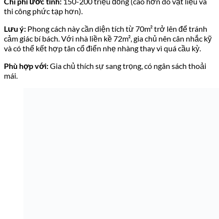
Chi phí ước tính:
150-200 triệu đồng (cao hơn do vật liệu và
thi công phức tạp hơn).
Lưu ý:
Phong cách này cần diện tích từ 70m² trở lên để tránh
cảm giác bí bách. Với nhà liền kề 72m², gia chủ nên cân nhắc kỹ
và có thể kết hợp tân cổ điển nhẹ nhàng thay vì quá cầu kỳ.
Phù hợp với:
Gia chủ thích sự sang trọng, có ngân sách thoải
mái.