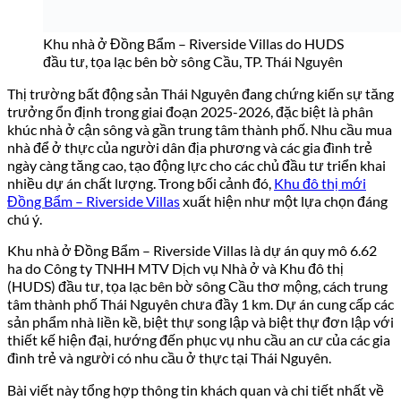
Khu nhà ở Đồng Bẩm – Riverside Villas do HUDS
đầu tư, tọa lạc bên bờ sông Cầu, TP. Thái Nguyên
Thị trường bất động sản Thái Nguyên đang chứng kiến sự tăng
trưởng ổn định trong giai đoạn 2025-2026, đặc biệt là phân
khúc nhà ở cận sông và gần trung tâm thành phố. Nhu cầu mua
nhà để ở thực của người dân địa phương và các gia đình trẻ
ngày càng tăng cao, tạo động lực cho các chủ đầu tư triển khai
nhiều dự án chất lượng. Trong bối cảnh đó,
Khu đô thị mới
Đồng Bẩm – Riverside Villas
xuất hiện như một lựa chọn đáng
chú ý.
Khu nhà ở Đồng Bẩm – Riverside Villas là dự án quy mô 6.62
ha do Công ty TNHH MTV Dịch vụ Nhà ở và Khu đô thị
(HUDS) đầu tư, tọa lạc bên bờ sông Cầu thơ mộng, cách trung
tâm thành phố Thái Nguyên chưa đầy 1 km. Dự án cung cấp các
sản phẩm nhà liền kề, biệt thự song lập và biệt thự đơn lập với
thiết kế hiện đại, hướng đến phục vụ nhu cầu an cư của các gia
đình trẻ và người có nhu cầu ở thực tại Thái Nguyên.
Bài viết này tổng hợp thông tin khách quan và chi tiết nhất về