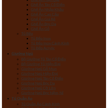
Ghế Ăn Tân Cổ Điển
Ghế Ăn Nhập Khẩu
Ghế Ăn Cao Cấp
Ghế Ăn Giá Rẻ
Ghế Ăn Bọc Da
Ghế Ăn Gỗ
Tủ Bếp
Tủ Bếp Inox
Tủ Bếp Inox Cánh Kính
Tủ Bếp Acrylic
Giường Ngủ
Bộ Giường Tủ Tân Cổ Điển
Bộ Giường Tủ Hiện Đại
Giường Ngủ Gỗ Mun
Giường Ngủ Hiện Đại
Giường Ngủ Tân Cổ Điển
Giường Ngủ Bọc Da
Giường Ngủ Cỡ Lớn
Giường Ngủ Bọc Nệm, Nỉ
Tủ Quần Áo
Tủ Quần Áo Cánh Kính