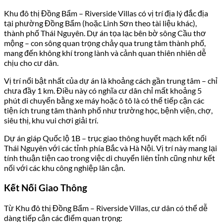
Khu đô thị Đồng Bẩm – Riverside Villas có vị trí địa lý đắc địa
tại phường Đồng Bẩm (hoặc Linh Sơn theo tài liệu khác),
thành phố Thái Nguyên. Dự án tọa lạc bên bờ sông Cầu thơ
mộng – con sông quan trọng chảy qua trung tâm thành phố,
mang đến không khí trong lành và cảnh quan thiên nhiên dễ
chịu cho cư dân.
Vị trí nổi bật nhất của dự án là khoảng cách gần trung tâm – chỉ
chưa đầy 1 km. Điều này có nghĩa cư dân chỉ mất khoảng 5
phút di chuyển bằng xe máy hoặc ô tô là có thể tiếp cận các
tiện ích trung tâm thành phố như trường học, bệnh viện, chợ,
siêu thị, khu vui chơi giải trí.
Dự án giáp Quốc lộ 1B – trục giao thông huyết mạch kết nối
Thái Nguyên với các tỉnh phía Bắc và Hà Nội. Vị trí này mang lại
tính thuận tiện cao trong việc di chuyển liên tỉnh cũng như kết
nối với các khu công nghiệp lân cận.
Kết Nối Giao Thông
Từ Khu đô thị Đồng Bẩm – Riverside Villas, cư dân có thể dễ
dàng tiếp cận các điểm quan trọng: