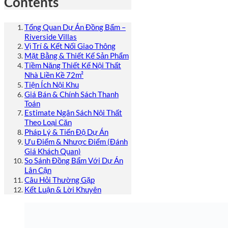
Contents
Tổng Quan Dự Án Đồng Bẩm –
Riverside Villas
Vị Trí & Kết Nối Giao Thông
Mặt Bằng & Thiết Kế Sản Phẩm
Tiềm Năng Thiết Kế Nội Thất
Nhà Liền Kề 72m²
Tiện Ích Nội Khu
Giá Bán & Chính Sách Thanh
Toán
Estimate Ngân Sách Nội Thất
Theo Loại Căn
Pháp Lý & Tiến Độ Dự Án
Ưu Điểm & Nhược Điểm (Đánh
Giá Khách Quan)
So Sánh Đồng Bẩm Với Dự Án
Lân Cận
Câu Hỏi Thường Gặp
Kết Luận & Lời Khuyên