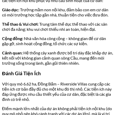
các tiện ích nội khu phục vụ nhu cầu sinh hoạt của cư dân:
Giáo dục:
Trường mầm non nội khu, đảm bảo con em cư dân
có môi trường học tập gần nhà, thuận tiện cho việc đưa đón.
Thể thao & Vui chơi:
Trung tâm thể dục thể thao với các sân
chơi đa năng; khu vui chơi thiếu nhi an toàn, hiện đại.
Cộng đồng:
Nhà văn hóa công cộng – không gian để cư dân
gặp gỡ, sinh hoạt cộng đồng, tổ chức các sự kiện.
Cảnh quan:
Hệ thống cây xanh được bố trí dày đặc khắp dự án,
kết nối với không gian cảnh quan sông Cầu, mang đến môi
trường sống trong lành, gần gũi thiên nhiên.
Đánh Giá Tiện Ích
Với quy mô 6.62 ha, Đồng Bẩm – Riverside Villas cung cấp các
tiện ích cơ bản đầy đủ cho một khu đô thị nhỏ. Các tiện ích này
đáp ứng được nhu cầu thiết yếu của cư dân, đặc biệt là các gia
đình có trẻ nhỏ.
Điểm mạnh lớn nhất của dự án không phải tiện ích nội khu (do
quy mô nhỏ nên khó cạnh tranh với các dự án lớn), mà là vị trí