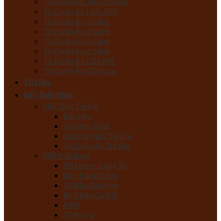
Tủ Quần Áo Tân Cổ Điển
Tủ Quần Áo Hiện Đại
Tủ Quần Áo 3 Cánh
Tủ Quần Áo 4 Cánh
Tủ Quần Áo 5 Cánh
Tủ Quần Áo 6 Cánh
Tủ Quần Áo Cửa Mở
Tủ Quần Áo Cửa Lùa
Tủ Giày
Nội Thất Khác
Nội Thất Trẻ Em
Bàn Học
Giường Tầng
Giường Ngủ Trẻ Em
Tủ Quần Áo Trẻ Em
Nội thất khác
Đồ Decor Trang Trí
Bàn Trang Điểm
Tủ Đầu Giường
Bộ Chăn Ga Gối
Đệm
Tủ Rượu