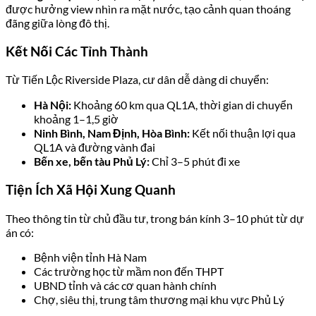
được hưởng view nhìn ra mặt nước, tạo cảnh quan thoáng
đãng giữa lòng đô thị.
Kết Nối Các Tỉnh Thành
Từ Tiến Lộc Riverside Plaza, cư dân dễ dàng di chuyển:
Hà Nội:
Khoảng 60 km qua QL1A, thời gian di chuyển
khoảng 1–1,5 giờ
Ninh Bình, Nam Định, Hòa Bình:
Kết nối thuận lợi qua
QL1A và đường vành đai
Bến xe, bến tàu Phủ Lý:
Chỉ 3–5 phút đi xe
Tiện Ích Xã Hội Xung Quanh
Theo thông tin từ chủ đầu tư, trong bán kính 3–10 phút từ dự
án có:
Bệnh viện tỉnh Hà Nam
Các trường học từ mầm non đến THPT
UBND tỉnh và các cơ quan hành chính
Chợ, siêu thị, trung tâm thương mại khu vực Phủ Lý