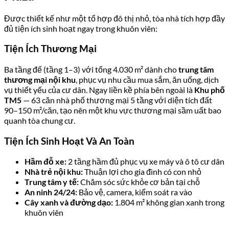
Được thiết kế như một tổ hợp đô thị nhỏ, tòa nhà tích hợp đầy
đủ tiện ích sinh hoạt ngay trong khuôn viên:
Tiện Ích Thương Mại
Ba tầng đế (tầng 1–3) với tổng 4.030 m² dành cho
trung tâm
thương mại nội khu
, phục vụ nhu cầu mua sắm, ăn uống, dịch
vụ thiết yếu của cư dân. Ngay liền kề phía bên ngoài là
Khu phố
TM5
— 63 căn nhà phố thương mại 5 tầng với diện tích đất
90–150 m²/căn, tạo nên một khu vực thương mại sầm uất bao
quanh tòa chung cư.
Tiện Ích Sinh Hoạt Và An Toàn
Hầm đỗ xe:
2 tầng hầm đủ phục vụ xe máy và ô tô cư dân
Nhà trẻ nội khu:
Thuận lợi cho gia đình có con nhỏ
Trung tâm y tế:
Chăm sóc sức khỏe cơ bản tại chỗ
An ninh 24/24:
Bảo vệ, camera, kiểm soát ra vào
Cây xanh và đường dạo:
1.804 m² không gian xanh trong
khuôn viên