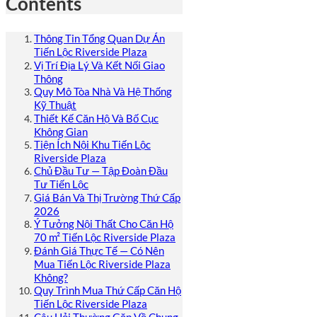
Contents
Thông Tin Tổng Quan Dự Án
Tiến Lộc Riverside Plaza
Vị Trí Địa Lý Và Kết Nối Giao
Thông
Quy Mô Tòa Nhà Và Hệ Thống
Kỹ Thuật
Thiết Kế Căn Hộ Và Bố Cục
Không Gian
Tiện Ích Nội Khu Tiến Lộc
Riverside Plaza
Chủ Đầu Tư — Tập Đoàn Đầu
Tư Tiến Lộc
Giá Bán Và Thị Trường Thứ Cấp
2026
Ý Tưởng Nội Thất Cho Căn Hộ
70 m² Tiến Lộc Riverside Plaza
Đánh Giá Thực Tế — Có Nên
Mua Tiến Lộc Riverside Plaza
Không?
Quy Trình Mua Thứ Cấp Căn Hộ
Tiến Lộc Riverside Plaza