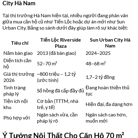
City Hà Nam
Tại thị trường Hà Nam hiện tại, nhiều người đang phân vân
giữa mua căn hộ cũ như Tiến Lộc hoặc dự án mới như Sun
Urban City. Bảng so sánh dưới đây giúp làm rõ sự khác biệt:
Tiến Lộc Riverside
Sun Urban City Hà
Tiêu chí
Nam
Plaza
Năm bàn giao
2013 (đã bàn giao)
2024–2025
Diện tích căn
52–70 m²
48–68 m²
hộ
Giá thị trường
~800 triệu – 1,2 tỷ
1,7–2 tỷ đồng
2026
(ước tính)
Tình trạng
Đang hoàn thiện thủ
Sổ hồng đã cấp đầy đủ
pháp lý
tục
Tiện ích nội
Cơ bản (TTTM, nhà
Hiện đại, đa dạng hơn
khu
trẻ, y tế)
Ngân sách vừa, cần
Ngân sách cao hơn,
Phù hợp với
pháp lý rõ
muốn mới
Ý Tưởng Nội Thất Cho Căn Hộ 70 m²