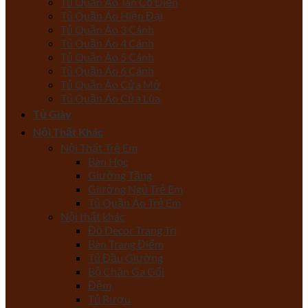
Tủ Quần Áo Tân Cổ Điển
Tủ Quần Áo Hiện Đại
Tủ Quần Áo 3 Cánh
Tủ Quần Áo 4 Cánh
Tủ Quần Áo 5 Cánh
Tủ Quần Áo 6 Cánh
Tủ Quần Áo Cửa Mở
Tủ Quần Áo Cửa Lùa
Tủ Giày
Nội Thất Khác
Nội Thất Trẻ Em
Bàn Học
Giường Tầng
Giường Ngủ Trẻ Em
Tủ Quần Áo Trẻ Em
Nội thất khác
Đồ Decor Trang Trí
Bàn Trang Điểm
Tủ Đầu Giường
Bộ Chăn Ga Gối
Đệm
Tủ Rượu