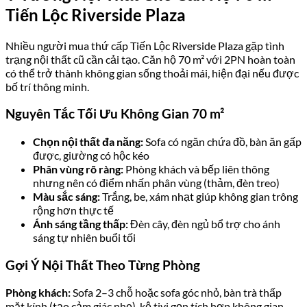
Tiến Lộc Riverside Plaza
Nhiều người mua thứ cấp Tiến Lộc Riverside Plaza gặp tình
trạng nội thất cũ cần cải tạo. Căn hộ 70 m² với 2PN hoàn toàn
có thể trở thành không gian sống thoải mái, hiện đại nếu được
bố trí thông minh.
Nguyên Tắc Tối Ưu Không Gian 70 m²
Chọn nội thất đa năng:
Sofa có ngăn chứa đồ, bàn ăn gấp
được, giường có hộc kéo
Phân vùng rõ ràng:
Phòng khách và bếp liên thông
nhưng nên có điểm nhấn phân vùng (thảm, đèn treo)
Màu sắc sáng:
Trắng, be, xám nhạt giúp không gian trông
rộng hơn thực tế
Ánh sáng tầng thấp:
Đèn cây, đèn ngủ bổ trợ cho ánh
sáng tự nhiên buổi tối
Gợi Ý Nội Thất Theo Từng Phòng
Phòng khách:
Sofa 2–3 chỗ hoặc sofa góc nhỏ, bàn trà thấp
mặt kính (tạo cảm giác nhẹ), kệ tivi gọn tích hợp không gian