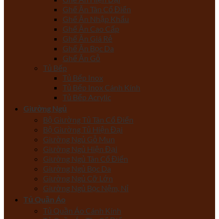
Ghế Ăn Tân Cổ Điển
Ghế Ăn Nhập Khẩu
Ghế Ăn Cao Cấp
Ghế Ăn Giá Rẻ
Ghế Ăn Bọc Da
Ghế Ăn Gỗ
Tủ Bếp
Tủ Bếp Inox
Tủ Bếp Inox Cánh Kính
Tủ Bếp Acrylic
Giường Ngủ
Bộ Giường Tủ Tân Cổ Điển
Bộ Giường Tủ Hiện Đại
Giường Ngủ Gỗ Mun
Giường Ngủ Hiện Đại
Giường Ngủ Tân Cổ Điển
Giường Ngủ Bọc Da
Giường Ngủ Cỡ Lớn
Giường Ngủ Bọc Nệm, Nỉ
Tủ Quần Áo
Tủ Quần Áo Cánh Kính