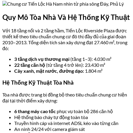
Quy Mô Tòa Nhà Và Hệ Thống Kỹ Thuật
Với 18 tầng nổi và 2 tầng hầm, Tiến Lộc Riverside Plaza được
thiết kế theo tiêu chuẩn chung cư đô thị đầy đủ của giai đoạn
2010–2013. Tổng diện tích sàn xây dựng đạt 27.460 m², trong
đó:
3 tầng dịch vụ thương mại
(tầng 1–3): 4.030 m²
22 tầng căn hộ
(từ tầng 4 trở lên): 23.430 m²
Cây xanh, mặt nước, đường dạo:
1.804 m²
Hệ Thống Kỹ Thuật Tòa Nhà
Tòa nhà được trang bị đồng bộ theo tiêu chuẩn chung cư hiện
đại tại thời điểm xây dựng:
6 thang máy cao tốc
phục vụ toàn bộ 286 căn hộ
Hệ thống báo cháy tự động toàn tòa
Truyền hình cáp và internet ADSL kéo vào từng căn
An ninh 24/24 với camera giám sát