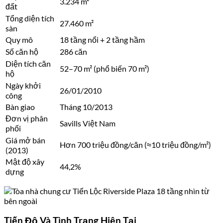
3.234 m²
đất
Tổng diện tích
27.460 m²
sàn
Quy mô
18 tầng nổi + 2 tầng hầm
Số căn hộ
286 căn
Diện tích căn
52–70 m² (phổ biến 70 m²)
hộ
Ngày khởi
26/01/2010
công
Bàn giao
Tháng 10/2013
Đơn vị phân
Savills Việt Nam
phối
Giá mở bán
Hơn 700 triệu đồng/căn (≈10 triệu đồng/m²)
(2013)
Mật độ xây
44,2%
dựng
Tiến Độ Và Tình Trạng Hiện Tại