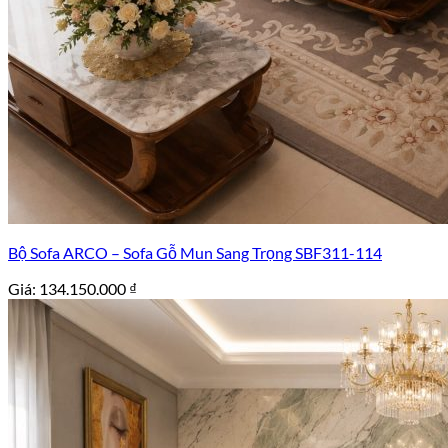
Bộ Sofa ARCO – Sofa Gỗ Mun Sang Trọng SBF311-114
Giá:
134.150.000
₫