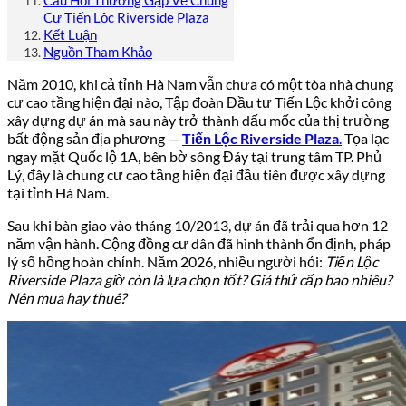
Câu Hỏi Thường Gặp Về Chung
Cư Tiến Lộc Riverside Plaza
Kết Luận
Nguồn Tham Khảo
Năm 2010, khi cả tỉnh Hà Nam vẫn chưa có một tòa nhà chung
cư cao tầng hiện đại nào, Tập đoàn Đầu tư Tiến Lộc khởi công
xây dựng dự án mà sau này trở thành dấu mốc của thị trường
bất động sản địa phương —
Tiến Lộc Riverside Plaza
.
Tọa lạc
ngay mặt Quốc lộ 1A, bên bờ sông Đáy tại trung tâm TP. Phủ
Lý, đây là chung cư cao tầng hiện đại đầu tiên được xây dựng
tại tỉnh Hà Nam.
Sau khi bàn giao vào tháng 10/2013, dự án đã trải qua hơn 12
năm vận hành. Cộng đồng cư dân đã hình thành ổn định, pháp
lý sổ hồng hoàn chỉnh. Năm 2026, nhiều người hỏi:
Tiến Lộc
Riverside Plaza giờ còn là lựa chọn tốt? Giá thứ cấp bao nhiêu?
Nên mua hay thuê?