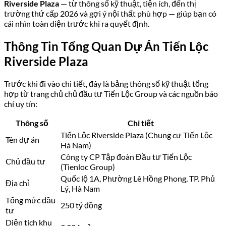
Riverside Plaza
— từ thông số kỹ thuật, tiện ích, đến thị
trường thứ cấp 2026 và gợi ý nội thất phù hợp — giúp bạn có
cái nhìn toàn diện trước khi ra quyết định.
Thông Tin Tổng Quan Dự Án Tiến Lộc
Riverside Plaza
Trước khi đi vào chi tiết, đây là bảng thông số kỹ thuật tổng
hợp từ trang chủ chủ đầu tư Tiến Lộc Group và các nguồn báo
chí uy tín:
Thông số
Chi tiết
Tiến Lộc Riverside Plaza (Chung cư Tiến Lộc
Tên dự án
Hà Nam)
Công ty CP Tập đoàn Đầu tư Tiến Lộc
Chủ đầu tư
(Tienloc Group)
Quốc lộ 1A, Phường Lê Hồng Phong, TP. Phủ
Địa chỉ
Lý, Hà Nam
Tổng mức đầu
250 tỷ đồng
tư
Diện tích khu