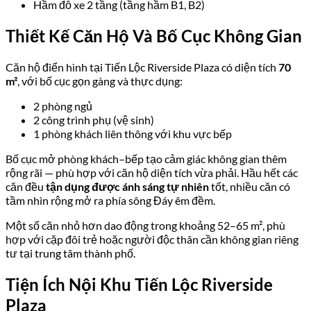
Hầm đỗ xe 2 tầng (tầng hầm B1, B2)
Thiết Kế Căn Hộ Và Bố Cục Không Gian
Căn hộ điển hình tại Tiến Lộc Riverside Plaza có diện tích
70
m²
, với bố cục gọn gàng và thực dụng:
2 phòng ngủ
2 công trình phụ (vệ sinh)
1 phòng khách liên thông với khu vực bếp
Bố cục mở phòng khách–bếp tạo cảm giác không gian thêm
rộng rãi — phù hợp với căn hộ diện tích vừa phải. Hầu hết các
căn đều
tận dụng được ánh sáng tự nhiên
tốt, nhiều căn có
tầm nhìn rộng mở ra phía sông Đáy êm đềm.
Một số căn nhỏ hơn dao động trong khoảng 52–65 m², phù
hợp với cặp đôi trẻ hoặc người độc thân cần không gian riêng
tư tại trung tâm thành phố.
Tiện Ích Nội Khu Tiến Lộc Riverside
Plaza