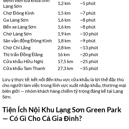
Bệnh viện Đa khoa tỉnh
1,2 km
~5 phút
Lạng Sơn
Chợ Đông Kinh
1,5 km
~7 phút
Ga Lạng Sơn
1,6 km
~8 phút
Bến xe Lạng Sơn
1,6 km
~8 phút
Chợ Lạng Sơn
1,9 km
~10 phút
Sân vận động Đông Kinh
1,8 km
~9 phút
Chợ Chi Lăng
2,8 km
~13 phút
Thị trấn Đồng Đăng
16 km
~20 phút
Cửa khẩu Hữu Nghị
17,5 km
~25 phút
Cửa khẩu Tam Thanh
27,3 km
~35 phút
Lưu ý thực tế: kết nối đến khu vực cửa khẩu là lợi thế đặc thù
cho người làm việc trong lĩnh vực xuất nhập khẩu, thương mại
biên giới — nhóm khách hàng chiếm tỷ trọng đáng kể tại Lạng
Sơn.
Tiện Ích Nội Khu Lạng Sơn Green Park
— Có Gì Cho Cả Gia Đình?