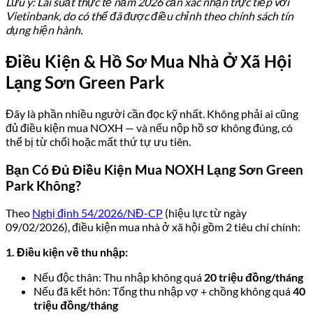
Lưu ý: Lãi suất thực tế năm 2026 cần xác nhận trực tiếp với
Vietinbank, do có thể đã được điều chỉnh theo chính sách tín
dụng hiện hành.
Điều Kiện & Hồ Sơ Mua Nhà Ở Xã Hội
Lạng Sơn Green Park
Đây là phần nhiều người cần đọc kỹ nhất. Không phải ai cũng
đủ điều kiện mua NOXH — và nếu nộp hồ sơ không đúng, có
thể bị từ chối hoặc mất thứ tự ưu tiên.
Bạn Có Đủ Điều Kiện Mua NOXH Lạng Sơn Green
Park Không?
Theo
Nghị định 54/2026/NĐ-CP
(hiệu lực từ ngày
09/02/2026), điều kiện mua nhà ở xã hội gồm 2 tiêu chí chính:
1. Điều kiện về thu nhập:
Nếu độc thân: Thu nhập không quá
20 triệu đồng/tháng
Nếu đã kết hôn: Tổng thu nhập vợ + chồng không quá
40
triệu đồng/tháng