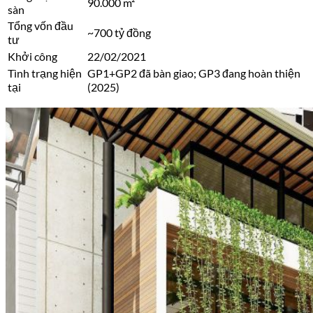
90.000 m²
sàn
Tổng vốn đầu
~700 tỷ đồng
tư
Khởi công
22/02/2021
Tình trạng hiện
GP1+GP2 đã bàn giao; GP3 đang hoàn thiện
tại
(2025)