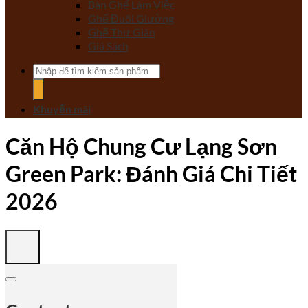
Bàn Ghế Làm Việc
Ghế Đuôi Giường
Ghế Thư Giãn
Giá Sách
Tìm
kiếm:
Khuyến mãi
Căn Hộ Chung Cư Lạng Sơn
Green Park: Đánh Giá Chi Tiết
2026