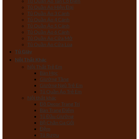
Tủ Quần Áo Tân Cổ Điển
Tủ Quần Áo Hiện Đại
Tủ Quần Áo 3 Cánh
Tủ Quần Áo 4 Cánh
Tủ Quần Áo 5 Cánh
Tủ Quần Áo 6 Cánh
Tủ Quần Áo Cửa Mở
Tủ Quần Áo Cửa Lùa
Tủ Giày
Nội Thất Khác
Nội Thất Trẻ Em
Bàn Học
Giường Tầng
Giường Ngủ Trẻ Em
Tủ Quần Áo Trẻ Em
Nội thất khác
Đồ Decor Trang Trí
Bàn Trang Điểm
Tủ Đầu Giường
Bộ Chăn Ga Gối
Đệm
Tủ Rượu