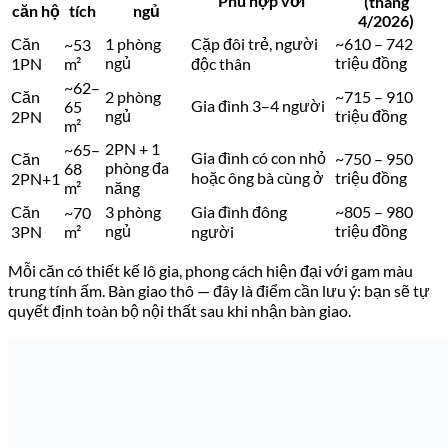
Phù hợp với
(tháng
căn hộ
tích
ngủ
4/2026)
Căn
1 phòng
Cặp đôi trẻ, người
~610 – 742
~53
ngủ
triệu đồng
1PN
m²
độc thân
~62–
Căn
2 phòng
~715 – 910
Gia đình 3–4 người
65
ngủ
triệu đồng
2PN
m²
2PN + 1
~65–
Gia đình có con nhỏ
Căn
~750 – 950
phòng đa
68
hoặc ông bà cùng ở
triệu đồng
2PN+1
m²
năng
Căn
3 phòng
Gia đình đông
~805 – 980
~70
ngủ
triệu đồng
3PN
m²
người
Mỗi căn có thiết kế lô gia, phong cách hiện đại với gam màu
trung tính ấm. Bàn giao thô — đây là điểm cần lưu ý: bạn sẽ tự
quyết định toàn bộ nội thất sau khi nhận bàn giao.