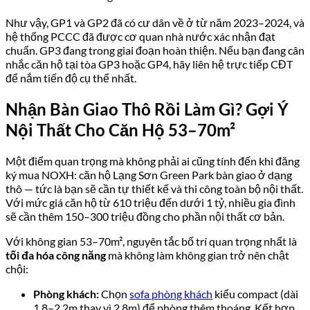
Như vậy, GP1 và GP2 đã có cư dân về ở từ năm 2023–2024, và
hệ thống PCCC đã được cơ quan nhà nước xác nhận đạt
chuẩn. GP3 đang trong giai đoạn hoàn thiện. Nếu bạn đang cân
nhắc căn hộ tại tòa GP3 hoặc GP4, hãy liên hệ trực tiếp CĐT
để nắm tiến độ cụ thể nhất.
Nhận Bàn Giao Thô Rồi Làm Gì? Gợi Ý
Nội Thất Cho Căn Hộ 53–70m²
Một điểm quan trọng mà không phải ai cũng tính đến khi đăng
ký mua NOXH: căn hộ Lạng Sơn Green Park bàn giao ở dạng
thô — tức là bạn sẽ cần tự thiết kế và thi công toàn bộ nội thất.
Với mức giá căn hộ từ 610 triệu đến dưới 1 tỷ, nhiều gia đình
sẽ cần thêm 150–300 triệu đồng cho phần nội thất cơ bản.
Với không gian 53–70m², nguyên tắc bố trí quan trọng nhất là
tối đa hóa công năng
mà không làm không gian trở nên chật
chội:
Phòng khách:
Chọn
sofa phòng khách
kiểu compact (dài
1,8–2,2m thay vì 2,8m) để phòng thêm thoáng. Kết hợp