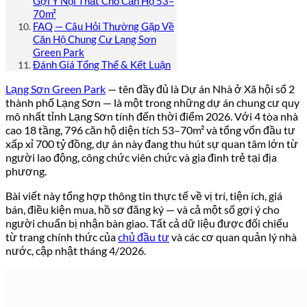
Gợi Ý Nội Thất Cho Căn Hộ 53–
70m²
FAQ — Câu Hỏi Thường Gặp Về
Căn Hộ Chung Cư Lạng Sơn
Green Park
Đánh Giá Tổng Thể & Kết Luận
Lạng Sơn Green Park
— tên đầy đủ là Dự án Nhà ở Xã hội số 2
thành phố Lạng Sơn — là một trong những dự án chung cư quy
mô nhất tỉnh Lạng Sơn tính đến thời điểm 2026. Với 4 tòa nhà
cao 18 tầng, 796 căn hộ diện tích 53–70m² và tổng vốn đầu tư
xấp xỉ 700 tỷ đồng, dự án này đang thu hút sự quan tâm lớn từ
người lao động, công chức viên chức và gia đình trẻ tại địa
phương.
Bài viết này tổng hợp thông tin thực tế về vị trí, tiện ích, giá
bán, điều kiện mua, hồ sơ đăng ký — và cả một số gợi ý cho
người chuẩn bị nhận bàn giao. Tất cả dữ liệu được đối chiếu
từ trang chính thức của
chủ đầu tư
và các cơ quan quản lý nhà
nước, cập nhật tháng 4/2026.