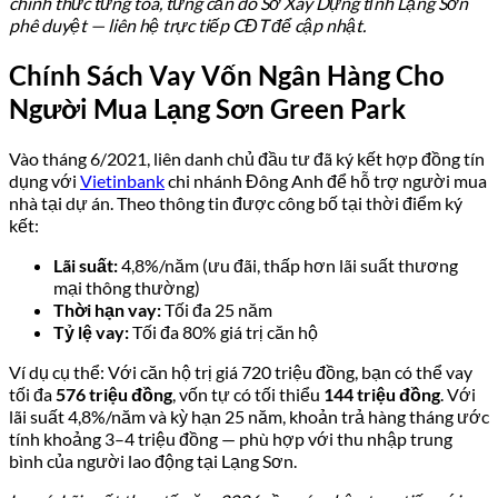
chính thức từng tòa, từng căn do Sở Xây Dựng tỉnh Lạng Sơn
phê duyệt — liên hệ trực tiếp CĐT để cập nhật.
Chính Sách Vay Vốn Ngân Hàng Cho
Người Mua Lạng Sơn Green Park
Vào tháng 6/2021, liên danh chủ đầu tư đã ký kết hợp đồng tín
dụng với
Vietinbank
chi nhánh Đông Anh để hỗ trợ người mua
nhà tại dự án. Theo thông tin được công bố tại thời điểm ký
kết:
Lãi suất:
4,8%/năm (ưu đãi, thấp hơn lãi suất thương
mại thông thường)
Thời hạn vay:
Tối đa 25 năm
Tỷ lệ vay:
Tối đa 80% giá trị căn hộ
Ví dụ cụ thể: Với căn hộ trị giá 720 triệu đồng, bạn có thể vay
tối đa
576 triệu đồng
, vốn tự có tối thiểu
144 triệu đồng
. Với
lãi suất 4,8%/năm và kỳ hạn 25 năm, khoản trả hàng tháng ước
tính khoảng 3–4 triệu đồng — phù hợp với thu nhập trung
bình của người lao động tại Lạng Sơn.