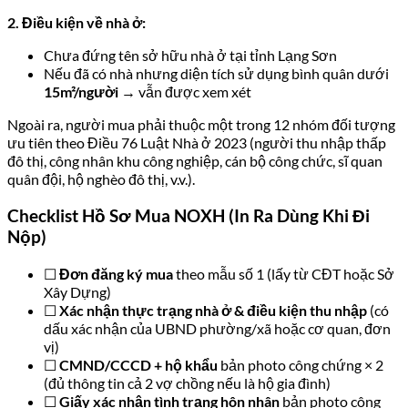
2. Điều kiện về nhà ở:
Chưa đứng tên sở hữu nhà ở tại tỉnh Lạng Sơn
Nếu đã có nhà nhưng diện tích sử dụng bình quân dưới
15m²/người
→ vẫn được xem xét
Ngoài ra, người mua phải thuộc một trong 12 nhóm đối tượng
ưu tiên theo Điều 76 Luật Nhà ở 2023 (người thu nhập thấp
đô thị, công nhân khu công nghiệp, cán bộ công chức, sĩ quan
quân đội, hộ nghèo đô thị, v.v.).
Checklist Hồ Sơ Mua NOXH (In Ra Dùng Khi Đi
Nộp)
☐
Đơn đăng ký mua
theo mẫu số 1 (lấy từ CĐT hoặc Sở
Xây Dựng)
☐
Xác nhận thực trạng nhà ở & điều kiện thu nhập
(có
dấu xác nhận của UBND phường/xã hoặc cơ quan, đơn
vị)
☐
CMND/CCCD + hộ khẩu
bản photo công chứng × 2
(đủ thông tin cả 2 vợ chồng nếu là hộ gia đình)
☐
Giấy xác nhận tình trạng hôn nhân
bản photo công