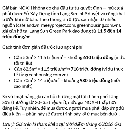
Giá bán NOXH không do chủ đầu tư tự quyết định — mức giá
phải được Sở Xây Dựng tỉnh Lạng Sơn phê duyệt và công khai
trước khi mở bán. Theo thông tin được xác nhận từ nhiều
nguồn (cafeland.vn, meeyproject.com, greenhousing.com.vn),
giá căn hộ tại Lạng Sơn Green Park dao động từ
11,5 đến 14
triệu đồng/m²
.
Cách tính đơn giản để ước lượng chi phí:
Căn 53m² × 11,5 triệu/m² = khoảng
610 triệu đồng
(mức
tối thiểu)
Căn 62,5m² × 11,5 triệu/m² ≈
718 triệu đồng
(ví dụ thực
tế từ greenhousing.com.vn)
Căn 70m² × 14 triệu/m² = khoảng
980 triệu đồng
(mức
cao nhất)
So với mặt bằng giá căn hộ thương mại tại thành phố Lạng
Sơn (thường từ 20–35 triệu/m²), mức giá NOXH thấp hơn
đáng kể. Tuy nhiên, để mua được, người mua phải đáp ứng đủ
điều kiện — phần này sẽ được trình bày kỹ ở mục bên dưới.
Lưu ý: Giá trên là tham khảo tại thời điểm tháng 4/2026. Giá