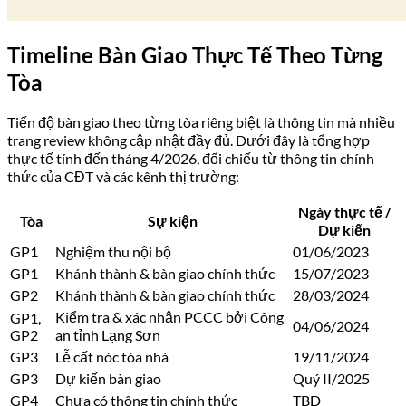
Timeline Bàn Giao Thực Tế Theo Từng
Tòa
Tiến độ bàn giao theo từng tòa riêng biệt là thông tin mà nhiều
trang review không cập nhật đầy đủ. Dưới đây là tổng hợp
thực tế tính đến tháng 4/2026, đối chiếu từ thông tin chính
thức của CĐT và các kênh thị trường:
Ngày thực tế /
Tòa
Sự kiện
Dự kiến
GP1
Nghiệm thu nội bộ
01/06/2023
GP1
Khánh thành & bàn giao chính thức
15/07/2023
GP2
Khánh thành & bàn giao chính thức
28/03/2024
Kiểm tra & xác nhận PCCC bởi Công
GP1,
04/06/2024
GP2
an tỉnh Lạng Sơn
GP3
Lễ cất nóc tòa nhà
19/11/2024
GP3
Dự kiến bàn giao
Quý II/2025
GP4
Chưa có thông tin chính thức
TBD