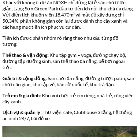
Khác với không ít dự án NOXH chỉ dừng lại ở sân chơi đơn
giản, Lạng Sơn Green Park đầu tư tiện ích nội khu khá đa dạng.
Với diện tích khuôn viên 18.470m² và mật độ xây dựng chỉ
50,34%, phần không gian còn lại được dành cho cây xanh và
các hạng mục tiện ích phục vụ cư dân.
Tiện ích được phân nhóm rõ ràng theo nhu cầu từng đối
tượng:
Thể thao & vận động:
Khu tập gym – yoga, đường chạy bộ,
đường tập dưỡng sinh, sân thể thao đa năng, bể bơi ngoài
trời.
Giải trí & cộng đồng:
Sân chơi đa năng, đường trượt patin, sân
chơi dân gian, khu tập vẽ, bàn cờ quốc tế, khu trà đạo.
Trẻ em & gia đình:
Khu vui chơi trẻ em riêng, nhà trẻ, công viên
cây xanh.
Dịch vụ & quản lý:
Thư viện, café, Clubhouse 3 tầng, hệ thống
an ninh 24/7, bãi đỗ xe.