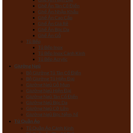
Ghế Ăn Tân Cổ Điển
Ghế Ăn Nhập Khẩu
Ghế Ăn Cao Cấp
Ghế Ăn Giá Rẻ
Ghế Ăn Bọc Da
Ghế Ăn Gỗ
Tủ Bếp
Tủ Bếp Inox
Tủ Bếp Inox Cánh Kính
Tủ Bếp Acrylic
Giường Ngủ
Bộ Giường Tủ Tân Cổ Điển
Bộ Giường Tủ Hiện Đại
Giường Ngủ Gỗ Mun
Giường Ngủ Hiện Đại
Giường Ngủ Tân Cổ Điển
Giường Ngủ Bọc Da
Giường Ngủ Cỡ Lớn
Giường Ngủ Bọc Nệm, Nỉ
Tủ Quần Áo
Tủ Quần Áo Cánh Kính