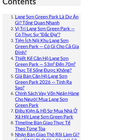
Contents
Lạng Sơn Green Park Là Dự Án
Gì? Tổng Quan Nhanh
Vị Trí Lạng Sơn Green Park —
Có Thực Sự “Đắc Địa”?
Tiện Ích Nội Khu Lạng Sơn
Green Park — Có Gì Cho Cả Gia
Đình?
Thiết Kế Căn Hộ Lạng Sơn
Green Park — 53m² Đến 70m²
Thực Tế Sống Được Không?
Giá Bán Căn Hộ Lạng Sơn
Green Park 2026 — Tính Ra
Sao?
Chính Sách Vay Vốn Ngân Hàng
Cho Người Mua Lạng Sơn
Green Park
Điều Kiện & Hồ Sơ Mua Nhà Ở
Xã Hội Lạng Sơn Green Park
Timeline Bàn Giao Thực Tế
Theo Từng Tòa
Nhận Bàn Giao Thô Rồi Làm Gì?