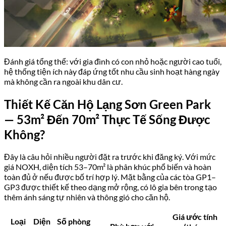
Đánh giá tổng thể: với gia đình có con nhỏ hoặc người cao tuổi,
hệ thống tiện ích này đáp ứng tốt nhu cầu sinh hoạt hàng ngày
mà không cần ra ngoài khu dân cư.
Thiết Kế Căn Hộ Lạng Sơn Green Park
— 53m² Đến 70m² Thực Tế Sống Được
Không?
Đây là câu hỏi nhiều người đặt ra trước khi đăng ký. Với mức
giá NOXH, diện tích 53–70m² là phân khúc phổ biến và hoàn
toàn đủ ở nếu được bố trí hợp lý. Mặt bằng của các tòa GP1–
GP3 được thiết kế theo dạng mở rộng, có lô gia bên trong tạo
thêm ánh sáng tự nhiên và thông gió cho căn hộ.
Giá ước tính
Loại
Diện
Số phòng