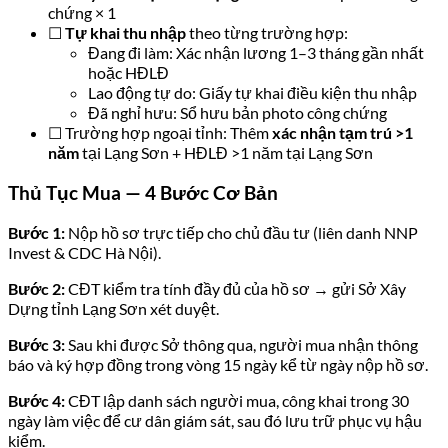
chứng × 1
☐
Tự khai thu nhập
theo từng trường hợp:
Đang đi làm: Xác nhận lương 1–3 tháng gần nhất
hoặc HĐLĐ
Lao động tự do: Giấy tự khai điều kiện thu nhập
Đã nghỉ hưu: Sổ hưu bản photo công chứng
☐ Trường hợp ngoại tỉnh: Thêm
xác nhận tạm trú >1
năm
tại Lạng Sơn + HĐLĐ >1 năm tại Lạng Sơn
Thủ Tục Mua — 4 Bước Cơ Bản
Bước 1:
Nộp hồ sơ trực tiếp cho chủ đầu tư (liên danh NNP
Invest & CDC Hà Nội).
Bước 2:
CĐT kiểm tra tính đầy đủ của hồ sơ → gửi Sở Xây
Dựng tỉnh Lạng Sơn xét duyệt.
Bước 3:
Sau khi được Sở thông qua, người mua nhận thông
báo và ký hợp đồng trong vòng 15 ngày kể từ ngày nộp hồ sơ.
Bước 4:
CĐT lập danh sách người mua, công khai trong 30
ngày làm việc để cư dân giám sát, sau đó lưu trữ phục vụ hậu
kiểm.