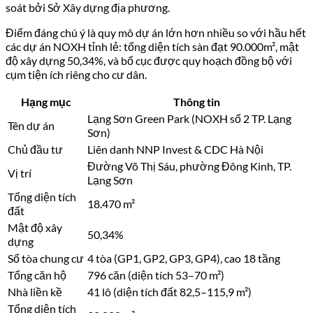
soát bởi Sở Xây dựng địa phương.
Điểm đáng chú ý là quy mô dự án lớn hơn nhiều so với hầu hết
các dự án NOXH tỉnh lẻ: tổng diện tích sàn đạt 90.000m², mật
độ xây dựng 50,34%, và bố cục được quy hoạch đồng bộ với
cụm tiện ích riêng cho cư dân.
Hạng mục
Thông tin
Lạng Sơn Green Park (NOXH số 2 TP. Lạng
Tên dự án
Sơn)
Chủ đầu tư
Liên danh NNP Invest & CDC Hà Nội
Đường Võ Thị Sáu, phường Đông Kinh, TP.
Vị trí
Lạng Sơn
Tổng diện tích
18.470 m²
đất
Mật độ xây
50,34%
dựng
Số tòa chung cư
4 tòa (GP1, GP2, GP3, GP4), cao 18 tầng
Tổng căn hộ
796 căn (diện tích 53–70 m²)
Nhà liền kề
41 lô (diện tích đất 82,5–115,9 m²)
Tổng diện tích