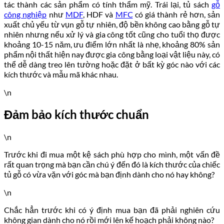
tác thành các sản phẩm có tính thẩm mỹ. Trái lại, tủ sách
gỗ
công nghiệp
như
MDF
, HDF và
MFC
có giá thành rẻ hơn, sản
xuất chủ yếu từ vụn gỗ tự nhiên, độ bền không cao bằng gỗ tự
nhiên nhưng nếu xử lý và gia công tốt cũng cho tuổi thọ được
khoảng 10-15 năm, ưu điểm lớn nhất là nhẹ, khoảng 80% sản
phẩm nội thất hiện nay được gia công bằng loại vật liệu này, có
thể dễ dàng treo lên tường hoặc đặt ở bất kỳ góc nào với các
kích thước và mẫu mã khác nhau.
\n
Đảm bảo kích thước chuẩn
\n
Trước khi đi mua một kệ sách phù hợp cho mình, một vấn đề
rất quan trọng mà bạn cần chú ý đến đó là kích thước của chiếc
tủ gỗ có vừa vặn với góc mà bạn định dành cho nó hay không?
\n
Chắc hẳn trước khi có ý định mua bạn đã phải nghiên cứu
không gian dành cho nó rồi mới lên kế hoạch phải không nào?