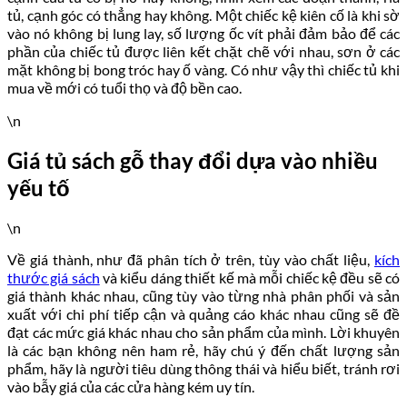
tủ, cạnh góc có thẳng hay không. Một chiếc kệ kiên cố là khi sờ
vào nó không bị lung lay, số lượng ốc vít phải đảm bảo để các
phần của chiếc tủ được liên kết chặt chẽ với nhau, sơn ở các
mặt không bị bong tróc hay ố vàng. Có như vậy thì chiếc tủ khi
mua về mới có tuổi thọ và độ bền cao.
\n
Giá tủ sách gỗ thay đổi dựa vào nhiều
yếu tố
\n
Về giá thành, như đã phân tích ở trên, tùy vào chất liệu,
kích
thước giá sách
và kiểu dáng thiết kế mà mỗi chiếc kệ đều sẽ có
giá thành khác nhau, cũng tùy vào từng nhà phân phối và sản
xuất với chi phí tiếp cận và quảng cáo khác nhau cũng sẽ đề
đạt các mức giá khác nhau cho sản phẩm của mình. Lời khuyên
là các bạn không nên ham rẻ, hãy chú ý đến chất lượng sản
phẩm, hãy là người tiêu dùng thông thái và hiểu biết, tránh rơi
vào bẫy giá của các cửa hàng kém uy tín.