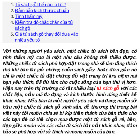
Tủ sách gỗ thể nào là tốt?
Đảm bảo kích thước chuẩn
Tính thẩm mỹ
Kiểm tra độ chắc chắn của tủ
sách gỗ
Giá tủ sách gỗ thay đổi dựa vào
nhiều yếu tố
Với những người yêu sách, một chiếc tủ sách bền đẹp, có
tính thẩm mỹ cao là một nhu cầu không thể thiếu được.
Những chiếc tủ sách phù hợp đặt trong nhà sẽ làm tăng thích
thú khi bạn lật giở những cuốn sách giấy, hoặc đơn giản nó
chỉ là một chiếc tủ đặt những đồ vật trang trí lưu niệm mà
bạn yêu thích, đã đủ làm cho cuộc sống của bạn thú vị hơn.
Hiện nay trên thị trường có rất nhiều loại
tủ sách gỗ
với các
chất liệu, mẫu mã đa dạng và kích thước hình dáng thiết kế
khác nhau. Nếu bạn là một người yêu sách và đang muốn sở
hữu một chiếc tủ sách gỗ xinh xắn, dễ thương thì trong bài
viết này tôi muốn chia sẻ bí kíp thần thánh của bản thân cho
các bạn để có thể chọn mua được một tủ sách gỗ rẻ, bền,
đẹp giữa muôn vàn các mẫu tủ sách bắt mắt khác nhau, đảm
bảo sẽ phù hợp với sở thích và mong muốn của bạn.