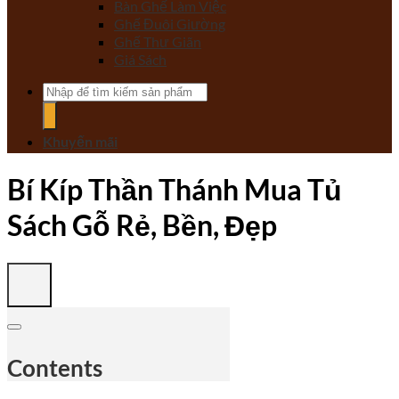
Bàn Ghế Làm Việc
Ghế Đuôi Giường
Ghế Thư Giãn
Giá Sách
Tìm
kiếm:
Khuyến mãi
Bí Kíp Thần Thánh Mua Tủ
Sách Gỗ Rẻ, Bền, Đẹp
Contents