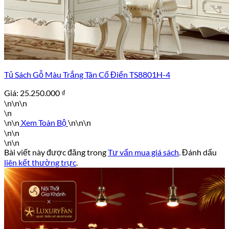
Tủ Sách Gỗ Màu Trắng Tân Cổ Điển TS8801H-4
Giá:
25.250.000
₫
\n\n\n
\n
\n\n
Xem Toàn Bộ
\n\n\n
\n\n
\n\n
Bài viết này được đăng trong
Tư vấn mua giá sách
. Đánh dấu
liên kết thường trực
.