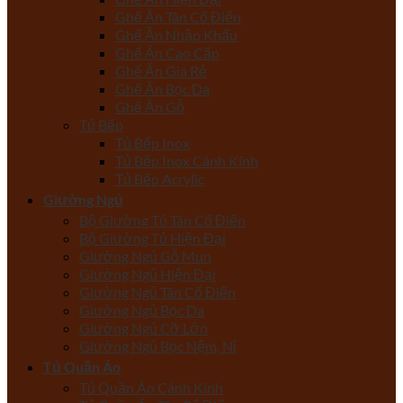
Ghế Ăn Tân Cổ Điển
Ghế Ăn Nhập Khẩu
Ghế Ăn Cao Cấp
Ghế Ăn Giá Rẻ
Ghế Ăn Bọc Da
Ghế Ăn Gỗ
Tủ Bếp
Tủ Bếp Inox
Tủ Bếp Inox Cánh Kính
Tủ Bếp Acrylic
Giường Ngủ
Bộ Giường Tủ Tân Cổ Điển
Bộ Giường Tủ Hiện Đại
Giường Ngủ Gỗ Mun
Giường Ngủ Hiện Đại
Giường Ngủ Tân Cổ Điển
Giường Ngủ Bọc Da
Giường Ngủ Cỡ Lớn
Giường Ngủ Bọc Nệm, Nỉ
Tủ Quần Áo
Tủ Quần Áo Cánh Kính