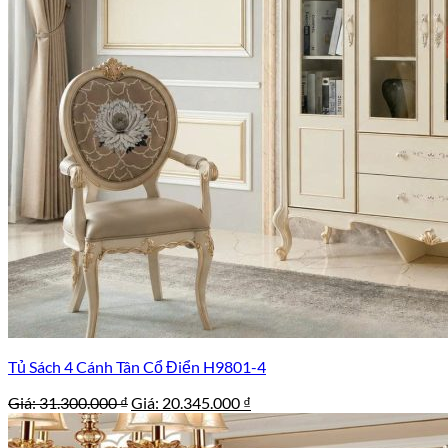
Tủ Sách 4 Cánh Tân Cổ Điển H9801-4
Giá
Giá
Giá:
31.300.000
₫
Giá:
20.345.000
₫
gốc
hiện
là:
tại