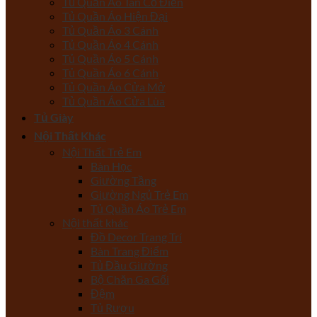
Tủ Quần Áo Tân Cổ Điển
Tủ Quần Áo Hiện Đại
Tủ Quần Áo 3 Cánh
Tủ Quần Áo 4 Cánh
Tủ Quần Áo 5 Cánh
Tủ Quần Áo 6 Cánh
Tủ Quần Áo Cửa Mở
Tủ Quần Áo Cửa Lùa
Tủ Giày
Nội Thất Khác
Nội Thất Trẻ Em
Bàn Học
Giường Tầng
Giường Ngủ Trẻ Em
Tủ Quần Áo Trẻ Em
Nội thất khác
Đồ Decor Trang Trí
Bàn Trang Điểm
Tủ Đầu Giường
Bộ Chăn Ga Gối
Đệm
Tủ Rượu