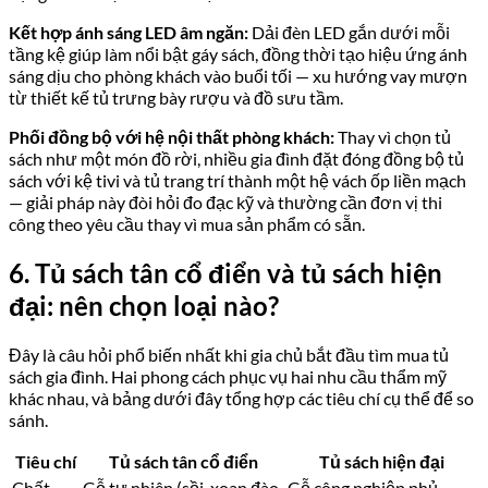
Kết hợp ánh sáng LED âm ngăn:
Dải đèn LED gắn dưới mỗi
tầng kệ giúp làm nổi bật gáy sách, đồng thời tạo hiệu ứng ánh
sáng dịu cho phòng khách vào buổi tối — xu hướng vay mượn
từ thiết kế tủ trưng bày rượu và đồ sưu tầm.
Phối đồng bộ với hệ nội thất phòng khách:
Thay vì chọn tủ
sách như một món đồ rời, nhiều gia đình đặt đóng đồng bộ tủ
sách với kệ tivi và tủ trang trí thành một hệ vách ốp liền mạch
— giải pháp này đòi hỏi đo đạc kỹ và thường cần đơn vị thi
công theo yêu cầu thay vì mua sản phẩm có sẵn.
6. Tủ sách tân cổ điển và tủ sách hiện
đại: nên chọn loại nào?
Đây là câu hỏi phổ biến nhất khi gia chủ bắt đầu tìm mua tủ
sách gia đình. Hai phong cách phục vụ hai nhu cầu thẩm mỹ
khác nhau, và bảng dưới đây tổng hợp các tiêu chí cụ thể để so
sánh.
Tiêu chí
Tủ sách tân cổ điển
Tủ sách hiện đại
Chất
Gỗ tự nhiên (sồi, xoan đào,
Gỗ công nghiệp phủ