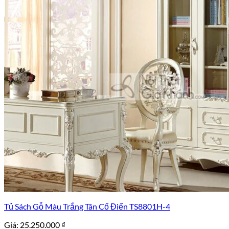
Tủ Sách Gỗ Màu Trắng Tân Cổ Điển TS8801H-4
Giá:
25.250.000
₫