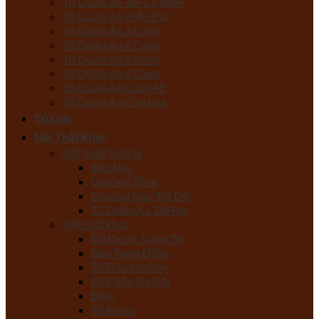
Tủ Quần Áo Tân Cổ Điển
Tủ Quần Áo Hiện Đại
Tủ Quần Áo 3 Cánh
Tủ Quần Áo 4 Cánh
Tủ Quần Áo 5 Cánh
Tủ Quần Áo 6 Cánh
Tủ Quần Áo Cửa Mở
Tủ Quần Áo Cửa Lùa
Tủ Giày
Nội Thất Khác
Nội Thất Trẻ Em
Bàn Học
Giường Tầng
Giường Ngủ Trẻ Em
Tủ Quần Áo Trẻ Em
Nội thất khác
Đồ Decor Trang Trí
Bàn Trang Điểm
Tủ Đầu Giường
Bộ Chăn Ga Gối
Đệm
Tủ Rượu