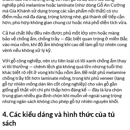
nghiệp phủ melamine hoặc laminate (như dòng Gỗ An Cường
mà Gia Khánh sử dụng trong các sản phẩm nội thất) có ưu
điểm mẫu mã đa dạng, trọng lượng nhẹ, giá thành dễ tiếp cận
hơn, phù hợp không gian chung cư hoặc nhà phố diện tích vừa.
Cả hai chất liệu đều nên được phủ một lớp sơn hoặc màng
bảo vệ chống ẩm, chống trầy — đặc biệt quan trọng ở miền Bắc
vào mùa nồm, khi độ ẩm không khí cao dễ làm gỗ tự nhiên cong
vênh nếu không xử lý kỹ.
Với gỗ công nghiệp, nên ưu tiên loại có lõi xanh chống ẩm thay
vì lõi thường — chênh lệch giá không quá lớn nhưng tuổi thọ
khác biệt rõ rệt ở vùng khí hậu nồm ẩm. Bề mặt phủ melamine
chống trầy tốt hơn laminate mỏng, trong khi phủ veneer (lạng
gỗ tự nhiên mỏng dán lên cốt công nghiệp) cho vân gỗ gần
giống gỗ thật với chi phí thấp hơn đáng kể — đây là lựa chọn
trung gian nhiều gia đình chọn khi muốn vẻ ngoài sang trọng
nhưng ngân sách không cho phép gỗ tự nhiên nguyên khối.
4. Các kiểu dáng và hình thức của tủ
sách