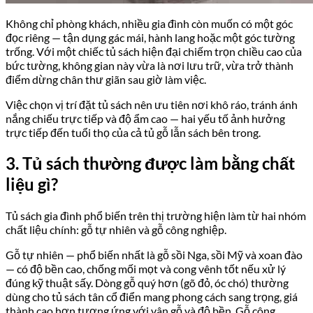
Không chỉ phòng khách, nhiều gia đình còn muốn có một góc
đọc riêng — tận dụng gác mái, hành lang hoặc một góc tường
trống. Với một chiếc tủ sách hiện đại chiếm trọn chiều cao của
bức tường, không gian này vừa là nơi lưu trữ, vừa trở thành
điểm dừng chân thư giãn sau giờ làm việc.
Việc chọn vị trí đặt tủ sách nên ưu tiên nơi khô ráo, tránh ánh
nắng chiếu trực tiếp và độ ẩm cao — hai yếu tố ảnh hưởng
trực tiếp đến tuổi thọ của cả tủ gỗ lẫn sách bên trong.
3. Tủ sách thường được làm bằng chất
liệu gì?
Tủ sách gia đình phổ biến trên thị trường hiện làm từ hai nhóm
chất liệu chính: gỗ tự nhiên và gỗ công nghiệp.
Gỗ tự nhiên — phổ biến nhất là gỗ sồi Nga, sồi Mỹ và xoan đào
— có độ bền cao, chống mối mọt và cong vênh tốt nếu xử lý
đúng kỹ thuật sấy. Dòng gỗ quý hơn (gõ đỏ, óc chó) thường
dùng cho tủ sách tân cổ điển mang phong cách sang trọng, giá
thành cao hơn tương ứng với vân gỗ và độ bền. Gỗ công