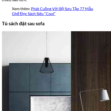
Xem thêm:
Phát Cuồng Với Bộ Sưu Tập 77 Mẫu
Ghế Đọc Sách Siêu “Cool”
Tủ sách đặt sau sofa