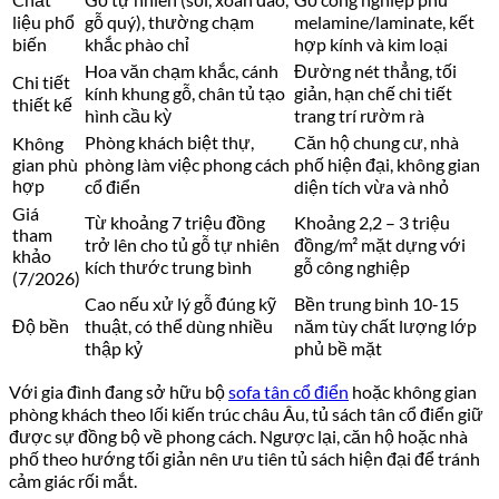
liệu phổ
gỗ quý), thường chạm
melamine/laminate, kết
biến
khắc phào chỉ
hợp kính và kim loại
Hoa văn chạm khắc, cánh
Đường nét thẳng, tối
Chi tiết
kính khung gỗ, chân tủ tạo
giản, hạn chế chi tiết
thiết kế
hình cầu kỳ
trang trí rườm rà
Phòng khách biệt thự,
Căn hộ chung cư, nhà
Không
gian phù
phòng làm việc phong cách
phố hiện đại, không gian
hợp
cổ điển
diện tích vừa và nhỏ
Giá
Từ khoảng 7 triệu đồng
Khoảng 2,2 – 3 triệu
tham
trở lên cho tủ gỗ tự nhiên
đồng/m² mặt dựng với
khảo
kích thước trung bình
gỗ công nghiệp
(7/2026)
Cao nếu xử lý gỗ đúng kỹ
Bền trung bình 10-15
Độ bền
thuật, có thể dùng nhiều
năm tùy chất lượng lớp
thập kỷ
phủ bề mặt
Với gia đình đang sở hữu bộ
sofa tân cổ điển
hoặc không gian
phòng khách theo lối kiến trúc châu Âu, tủ sách tân cổ điển giữ
được sự đồng bộ về phong cách. Ngược lại, căn hộ hoặc nhà
phố theo hướng tối giản nên ưu tiên tủ sách hiện đại để tránh
cảm giác rối mắt.