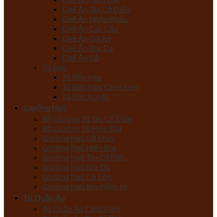
Ghế Ăn Tân Cổ Điển
Ghế Ăn Nhập Khẩu
Ghế Ăn Cao Cấp
Ghế Ăn Giá Rẻ
Ghế Ăn Bọc Da
Ghế Ăn Gỗ
Tủ Bếp
Tủ Bếp Inox
Tủ Bếp Inox Cánh Kính
Tủ Bếp Acrylic
Giường Ngủ
Bộ Giường Tủ Tân Cổ Điển
Bộ Giường Tủ Hiện Đại
Giường Ngủ Gỗ Mun
Giường Ngủ Hiện Đại
Giường Ngủ Tân Cổ Điển
Giường Ngủ Bọc Da
Giường Ngủ Cỡ Lớn
Giường Ngủ Bọc Nệm, Nỉ
Tủ Quần Áo
Tủ Quần Áo Cánh Kính