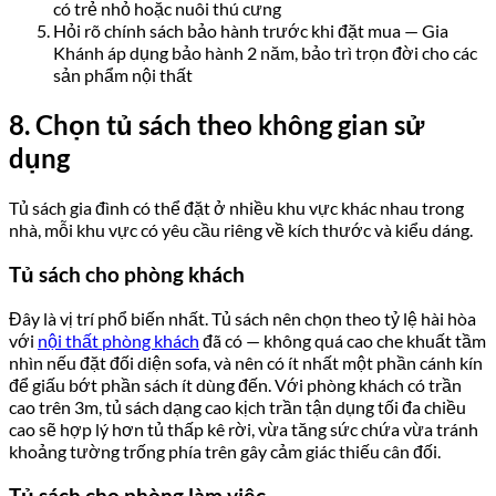
có trẻ nhỏ hoặc nuôi thú cưng
Hỏi rõ chính sách bảo hành trước khi đặt mua — Gia
Khánh áp dụng bảo hành 2 năm, bảo trì trọn đời cho các
sản phẩm nội thất
8. Chọn tủ sách theo không gian sử
dụng
Tủ sách gia đình có thể đặt ở nhiều khu vực khác nhau trong
nhà, mỗi khu vực có yêu cầu riêng về kích thước và kiểu dáng.
Tủ sách cho phòng khách
Đây là vị trí phổ biến nhất. Tủ sách nên chọn theo tỷ lệ hài hòa
với
nội thất phòng khách
đã có — không quá cao che khuất tầm
nhìn nếu đặt đối diện sofa, và nên có ít nhất một phần cánh kín
để giấu bớt phần sách ít dùng đến. Với phòng khách có trần
cao trên 3m, tủ sách dạng cao kịch trần tận dụng tối đa chiều
cao sẽ hợp lý hơn tủ thấp kê rời, vừa tăng sức chứa vừa tránh
khoảng tường trống phía trên gây cảm giác thiếu cân đối.
Tủ sách cho phòng làm việc