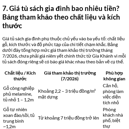
7. Giá tủ sách gia đình bao nhiêu tiền?
Bảng tham khảo theo chất liệu và kích
thước
Giá tủ sách gia đình phụ thuộc chủ yếu vào ba yếu tố: chất liệu
gỗ, kích thước và độ phức tạp của chi tiết chạm khắc. Bảng
dưới đây tổng hợp mức giá tham khảo thị trường tháng
7/2026, chưa phải giá niêm yết chính thức từ Gia Khánh vì mỗi
tủ sách đóng riêng sẽ có báo giá khác nhau theo bản vẽ cụ thể.
Chất liệu / Kích
Giá tham khảo thị trường
Phù hợp
thước
(7/2026)
không gian
Căn hộ,
Gỗ công nghiệp
Khoảng 2,2 – 3 triệu đồng/m²
phòng làm
phủ melamine,
mặt dựng
việc diện
tủ nhỏ 1 – 1,2m
tích nhỏ
Gỗ tự nhiên
Phòng
khách nhà
xoan đào/sồi, tủ
Từ khoảng 7 triệu đồng trở lên
phố, biệt
trung bình
thự
~1,2m