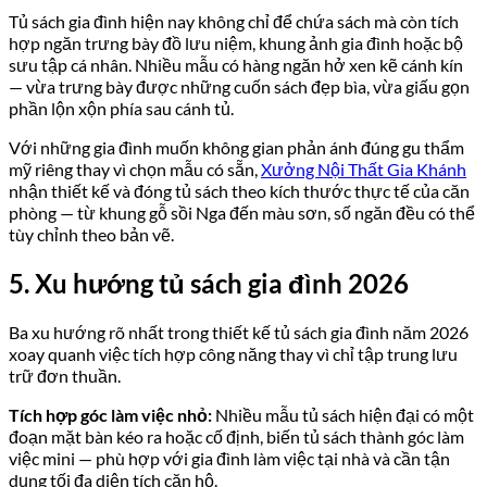
Tủ sách gia đình hiện nay không chỉ để chứa sách mà còn tích
hợp ngăn trưng bày đồ lưu niệm, khung ảnh gia đình hoặc bộ
sưu tập cá nhân. Nhiều mẫu có hàng ngăn hở xen kẽ cánh kín
— vừa trưng bày được những cuốn sách đẹp bìa, vừa giấu gọn
phần lộn xộn phía sau cánh tủ.
Với những gia đình muốn không gian phản ánh đúng gu thẩm
mỹ riêng thay vì chọn mẫu có sẵn,
Xưởng Nội Thất Gia Khánh
nhận thiết kế và đóng tủ sách theo kích thước thực tế của căn
phòng — từ khung gỗ sồi Nga đến màu sơn, số ngăn đều có thể
tùy chỉnh theo bản vẽ.
5. Xu hướng tủ sách gia đình 2026
Ba xu hướng rõ nhất trong thiết kế tủ sách gia đình năm 2026
xoay quanh việc tích hợp công năng thay vì chỉ tập trung lưu
trữ đơn thuần.
Tích hợp góc làm việc nhỏ:
Nhiều mẫu tủ sách hiện đại có một
đoạn mặt bàn kéo ra hoặc cố định, biến tủ sách thành góc làm
việc mini — phù hợp với gia đình làm việc tại nhà và cần tận
dụng tối đa diện tích căn hộ.