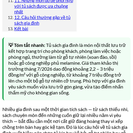
11. Những món đồ dễ phối hợp
với tủ sách được ưa chuộng
nhất
12. Câu hỏi thường gặp về tủ
sách gia đình
Kết bài
💡 Tóm tắt nhanh:
Tủ sách gia đình là món nội thất lưu trữ
kết hợp trang trí cho phòng khách, phòng làm việc hoặc
phòng ngủ, thường làm từ gỗ tự nhiên (xoan đào, sồi)
hoặc gỗ công nghiệp phủ melamine. Giá tham khảo thị
trường tháng 7/2026 dao động khoảng 2,2 – 3 triệu
đồng/m² với gỗ công nghiệp, từ khoảng 7 triệu đồng trở
lên cho một bộ gỗ tự nhiên cỡ trung. Phù hợp với gia đình
yêu sách muốn vừa lưu trữ gọn gàng, vừa tạo điểm nhấn
thẩm mỹ cho không gian sống.
Nhiều gia đình sau một thời gian tích sách — từ sách thiếu nhi,
sách chuyên môn đến những cuốn giữ lại nhiều năm vì yêu
thích — bắt đầu cần một nơi cất giữ đàng hoàng thay vì xếp
chồng trên bàn hay góc kệ tạm. Đó là lúc câu hỏi về tủ sách gia
đình xuất hiện: nên chọn tủ kín hay kệ hở, gỗ tự nhiên hay gỗ