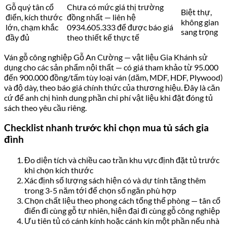
Gỗ quý tân cổ
Chưa có mức giá thị trường
Biệt thự,
điển, kích thước
đồng nhất — liên hệ
không gian
lớn, chạm khắc
0934.605.333 để được báo giá
sang trọng
đầy đủ
theo thiết kế thực tế
Ván gỗ công nghiệp Gỗ An Cường — vật liệu Gia Khánh sử
dụng cho các sản phẩm nội thất — có giá tham khảo từ 95.000
đến 900.000 đồng/tấm tùy loại ván (dăm, MDF, HDF, Plywood)
và độ dày, theo báo giá chính thức của thương hiệu. Đây là căn
cứ để anh chị hình dung phần chi phí vật liệu khi đặt đóng tủ
sách theo yêu cầu riêng.
Checklist nhanh trước khi chọn mua tủ sách gia
đình
Đo diện tích và chiều cao trần khu vực định đặt tủ trước
khi chọn kích thước
Xác định số lượng sách hiện có và dự tính tăng thêm
trong 3-5 năm tới để chọn số ngăn phù hợp
Chọn chất liệu theo phong cách tổng thể phòng — tân cổ
điển đi cùng gỗ tự nhiên, hiện đại đi cùng gỗ công nghiệp
Ưu tiên tủ có cánh kính hoặc cánh kín một phần nếu nhà