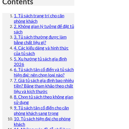
Contents
1. Tủ sách trang trí cho căn
phòng khách
2. Không gian lý tưởng để đặt tủ
sách
3. Tủ sách thường được làm
bằng chất liệu gì?
4. Các kiểu dáng và hình thức
của tủ sách
5. Xu hướng tủ sách gia đình
2026
6. Tủ sách tân cổ điển và tủ sách
hiện đại: nên chọn loại nào?
7. Giá tủ sách gia đình bao nhiêu
tiền? Bảng tham khảo theo chất
liệu và kích thước
8. Chọn tủ sách theo không gian
sử dụng
9. Tủ sách tân cổ điển cho căn
phòng khách sang trọng
10. Tủ sách hiện đại cho phòng
khách