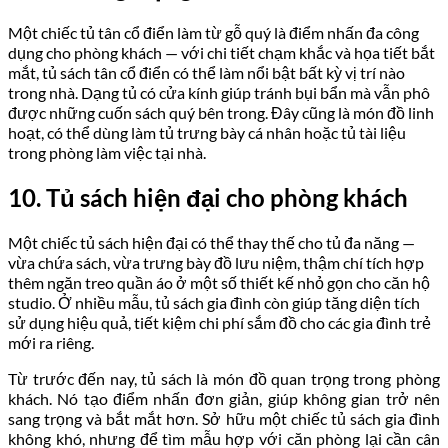
Một chiếc tủ tân cổ điển làm từ gỗ quý là điểm nhấn đa công
dụng cho phòng khách — với chi tiết chạm khắc và họa tiết bắt
mắt, tủ sách tân cổ điển có thể làm nổi bật bất kỳ vị trí nào
trong nhà. Dạng tủ có cửa kính giúp tránh bụi bẩn mà vẫn phô
được những cuốn sách quý bên trong. Đây cũng là món đồ linh
hoạt, có thể dùng làm tủ trưng bày cá nhân hoặc tủ tài liệu
trong phòng làm việc tại nhà.
10. Tủ sách hiện đại cho phòng khách
Một chiếc tủ sách hiện đại có thể thay thế cho tủ đa năng —
vừa chứa sách, vừa trưng bày đồ lưu niệm, thậm chí tích hợp
thêm ngăn treo quần áo ở một số thiết kế nhỏ gọn cho căn hộ
studio. Ở nhiều mẫu, tủ sách gia đình còn giúp tăng diện tích
sử dụng hiệu quả, tiết kiệm chi phí sắm đồ cho các gia đình trẻ
mới ra riêng.
Từ trước đến nay, tủ sách là món đồ quan trọng trong phòng
khách. Nó tạo điểm nhấn đơn giản, giúp không gian trở nên
sang trọng và bắt mắt hơn. Sở hữu một chiếc tủ sách gia đình
không khó, nhưng để tìm mẫu hợp với căn phòng lại cần cân