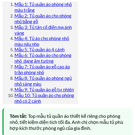
Mẫu 1: Tủ quần áo phòng nhỏ
màu trắng
Mẫu 2: Tủ quần áo cho phòng
nhỏ bằng gỗ
Mẫu 3: Tủ tân cổ điển mạ ánh
vàng
Mẫu 4: Tủ áo cho phòng nhỏ
màu nâu nho
Mẫu 5: Tủ quần áo 4 cánh
Mẫu 6: Tủ quần áo cho phòng
nhỏ dạng âm tường
Mẫu 7: Tủ quần áo gỗ cao áp
trần phòng nhỏ
Mẫu 8: Tủ quần áo phòng ngủ
nhỏ sáng màu
Mẫu 9: Tủ quần áo gỗ tự nhiên
Mẫu 10: Tủ quần áo cho phòng
nhỏ có 2 cánh
Tóm tắt:
Top mẫu tủ quần áo thiết kế riêng cho phòng
nhỏ, tiết kiệm diện tích tối đa. Anh chị chọn mẫu tủ phù
hợp kích thước phòng ngủ của gia đình.