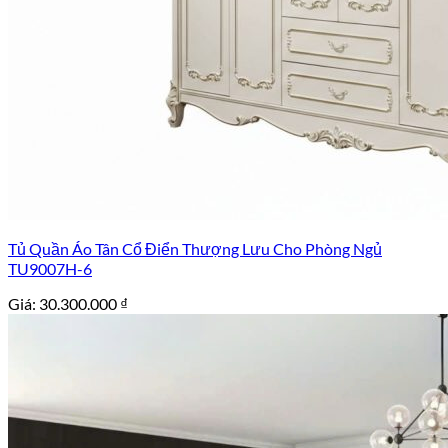
Tủ Quần Áo Tân Cổ Điển Thượng Lưu Cho Phòng Ngủ
TU9007H-6
Giá:
30.300.000
₫