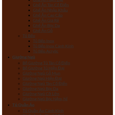
Ghế Ăn Tân Cổ Điển
Ghế Ăn Nhập Khẩu
Ghế Ăn Cao Cấp
Ghế Ăn Giá Rẻ
Ghế Ăn Bọc Da
Ghế Ăn Gỗ
Tủ Bếp
Tủ Bếp Inox
Tủ Bếp Inox Cánh Kính
Tủ Bếp Acrylic
Giường Ngủ
Bộ Giường Tủ Tân Cổ Điển
Bộ Giường Tủ Hiện Đại
Giường Ngủ Gỗ Mun
Giường Ngủ Hiện Đại
Giường Ngủ Tân Cổ Điển
Giường Ngủ Bọc Da
Giường Ngủ Cỡ Lớn
Giường Ngủ Bọc Nệm, Nỉ
Tủ Quần Áo
Tủ Quần Áo Cánh Kính