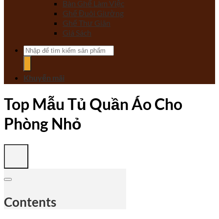
Bàn Ghế Làm Việc
Ghế Đuôi Giường
Ghế Thư Giãn
Giá Sách
Tìm
kiếm:
Khuyến mãi
Top Mẫu Tủ Quần Áo Cho
Phòng Nhỏ
Contents