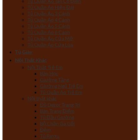
Tủ Quần Áo Tân Cổ Điển
Tủ Quần Áo Hiện Đại
Tủ Quần Áo 3 Cánh
Tủ Quần Áo 4 Cánh
Tủ Quần Áo 5 Cánh
Tủ Quần Áo 6 Cánh
Tủ Quần Áo Cửa Mở
Tủ Quần Áo Cửa Lùa
Tủ Giày
Nội Thất Khác
Nội Thất Trẻ Em
Bàn Học
Giường Tầng
Giường Ngủ Trẻ Em
Tủ Quần Áo Trẻ Em
Nội thất khác
Đồ Decor Trang Trí
Bàn Trang Điểm
Tủ Đầu Giường
Bộ Chăn Ga Gối
Đệm
Tủ Rượu