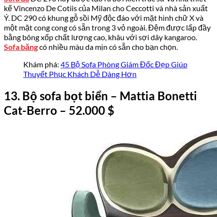
kế Vincenzo De Cotiis của Milan cho Ceccotti và nhà sản xuất
Ý. DC 290 có khung gỗ sồi Mỹ độc đáo với mặt hình chữ X và
một mặt cong cong có sẵn trong 3 vỏ ngoài. Đệm được lấp đầy
bằng bông xốp chất lượng cao, khâu với sợi dây kangaroo.
Sofa băng
có nhiều màu da mịn có sẵn cho bạn chọn.
Khám phá:
45 Bộ Sofa Phòng Giám Đốc Đẹp Giúp
Thuyết Phục Khách Dễ Dàng Hơn
13
.
Bộ sofa
bọt biển
– Mattia Bonetti
Cat-Berro
– 52.
000
$