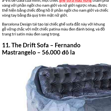
a-Vis de Gala của mình, một chiếc
ghế sofa màu hồng
thẫm pha
vàng với phần ngồi cho nam giới và nữ giới ngược nhau, được
thể hiện bằng chiếc đồng hồ ở phần ngồi cho nam giới và chiếc
vòng tay bằng đá quý trên mặt nữ giới.
Barcelona Design tái tạo lại chiếc ghế sofa đắt này với khung
gỗ vững chắc với một chiếc patina màu đen đánh bóng, và đồ
trang trí satin màu đen sang trọng.
11
.
The
Drift
Sofa
– Fernando
Mastrangelo
– 56.
000 đô la