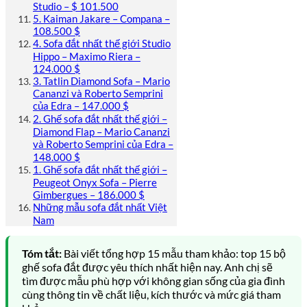
Studio – $ 101.500
5. Kaiman Jakare – Compana –
108.500 $
4. Sofa đắt nhất thế giới Studio
Hippo – Maximo Riera –
124.000 $
3. Tatlin Diamond Sofa – Mario
Cananzi và Roberto Semprini
của Edra – 147.000 $
2. Ghế sofa đắt nhất thế giới –
Diamond Flap – Mario Cananzi
và Roberto Semprini của Edra –
148.000 $
1. Ghế sofa đắt nhất thế giới –
Peugeot Onyx Sofa – Pierre
Gimbergues – 186.000 $
Những mẫu sofa đắt nhất Việt
Nam
Tóm tắt:
Bài viết tổng hợp 15 mẫu tham khảo: top 15 bộ
ghế sofa đắt được yêu thích nhất hiện nay. Anh chị sẽ
tìm được mẫu phù hợp với không gian sống của gia đình
cùng thông tin về chất liệu, kích thước và mức giá tham