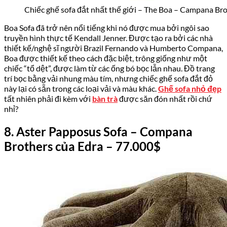
Chiếc ghế sofa đắt nhất thế giới – The Boa – Campana Bro
Boa Sofa đã trở nên nổi tiếng khi nó được mua bởi ngôi sao
truyền hình thực tế Kendall Jenner. Được tạo ra bởi các nhà
thiết kế/nghệ sĩ người Brazil Fernando và Humberto Compana,
Boa được thiết kế theo cách đặc biệt, trông giống như một
chiếc “tổ dệt”, được làm từ các ống bó bọc lẫn nhau. Đồ trang
trí bọc bằng vải nhung màu tím, nhưng chiếc ghế sofa đắt đỏ
này lại có sẵn trong các loại vải và màu khác.
Ghế sofa nhỏ đẹp
tất nhiên phải đi kèm với
bàn trà
được săn đón nhất rồi chứ
nhỉ?
8. Aster Papposus
Sofa
– Compana
Brothers của Edra
–
77.000
$