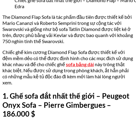
Chiếc ghế sofa đắt nhất thế giới – Diamond Flap – Mario 
Edra
The Diamond Flap Sofa là tác phẩm đầu tiên được thiết kế bởi
Mario Cananzi và Roberto Semprini trong sự cộng tác với
Swarovski và giống như bộ sofa Tatlin Diamond được liệt kê ở
trên, được phủ bằng vải Kevlar và được bao quanh với khoảng
750 nghìn tinh thể Swarovski.
Chiếc ghế kim cương Diamond Flap Sofa được thiết kế với
đệm mềm dẻo có thể được định hình cho các mục đích sử dụng
khác nhau và để cho chiếc ghế
sofa băng dài
này trông thật
khác biệt. Nếu được sử dụng trong phòng khách, ắt hẳn phải
có những mẫu kệ tủ độc đáo đi kèm mới làm hài lòng người
xem.
1. Ghế sofa đắt nhất thế giới – Peugeot
Onyx Sofa – Pierre Gimbergues
–
186.000
$