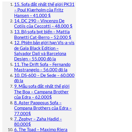
15. Sofa đắt nhất thế giới PK31
– Poul Kjærholm của Fritz
Hansen – 41.000 $
14. DC 290 – Vincenzo De
Cotiis của Ceccotti – 48.000 $
13. Bộ sofa bọt biển – Mattia
Bonetti Cat-Berro – 52.000 $
12. Phiên bản giới hạn Vis-a-vis
de Gala Black Edition –
Salvador Dali và Barcelona
Design – 55.000 đô la
11. The Drift Sofa – Fernando
Mastrangelo – 56.000 đô la
10. DS-600 – De Sede – 60.000
đô la
9. Mẫu sofa đắt nhất thế giới
The Boa – Campana Brother
của Edra – 62.000$
8. Aster Papposus Sofa –
Compana Brothers của Edra –
77.000$
7. Zephyr – Zaha Hadid –
80.000$
6. The Toad – Maximo Riera