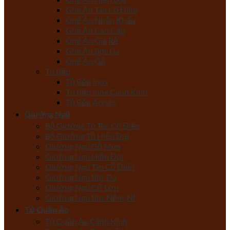
Ghế Ăn Tân Cổ Điển
Ghế Ăn Nhập Khẩu
Ghế Ăn Cao Cấp
Ghế Ăn Giá Rẻ
Ghế Ăn Bọc Da
Ghế Ăn Gỗ
Tủ Bếp
Tủ Bếp Inox
Tủ Bếp Inox Cánh Kính
Tủ Bếp Acrylic
Giường Ngủ
Bộ Giường Tủ Tân Cổ Điển
Bộ Giường Tủ Hiện Đại
Giường Ngủ Gỗ Mun
Giường Ngủ Hiện Đại
Giường Ngủ Tân Cổ Điển
Giường Ngủ Bọc Da
Giường Ngủ Cỡ Lớn
Giường Ngủ Bọc Nệm, Nỉ
Tủ Quần Áo
Tủ Quần Áo Cánh Kính