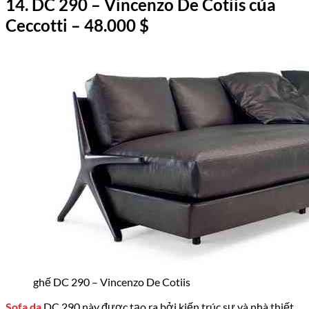
14
.
DC 290 – Vincenzo De Cotiis c
ủa
Ceccotti
– 48.
000
$
ghế DC 290 – Vincenzo De Cotiis
Sofa da
DC 290 này được tạo ra bởi kiến trúc sư và nhà thiết