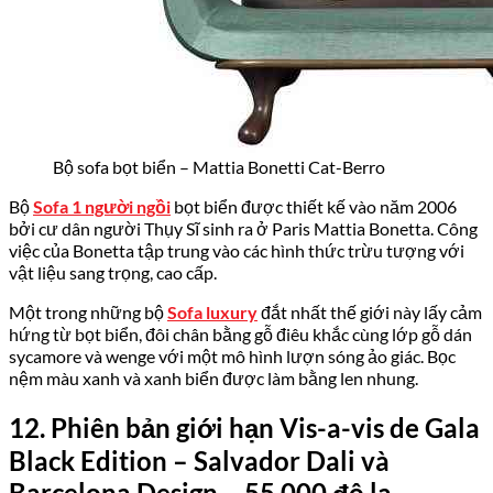
Bộ sofa bọt biển – Mattia Bonetti Cat-Berro
Bộ
Sofa 1 người ngồi
bọt biển được thiết kế vào năm 2006
bởi cư dân người Thụy Sĩ sinh ra ở Paris Mattia Bonetta. Công
việc của Bonetta tập trung vào các hình thức trừu tượng với
vật liệu sang trọng, cao cấp.
Một trong những bộ
Sofa luxury
đắt nhất thế giới này lấy cảm
hứng từ bọt biển, đôi chân bằng gỗ điêu khắc cùng lớp gỗ dán
sycamore và wenge với một mô hình lượn sóng ảo giác. Bọc
nệm màu xanh và xanh biển được làm bằng len nhung.
12
.
Phiên bản giới hạn
Vis-a-vis de Gala
Black Edition
– Salvador Dali và
Barcelona
Design – 55.
000 đô la