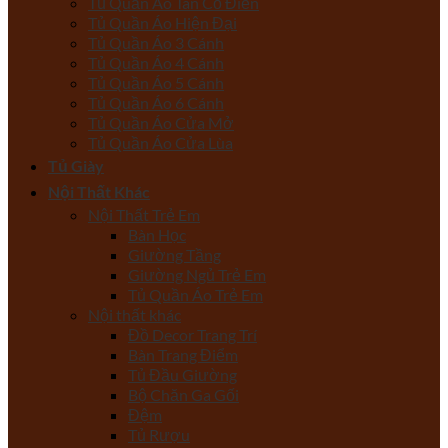
Tủ Quần Áo Tân Cổ Điển
Tủ Quần Áo Hiện Đại
Tủ Quần Áo 3 Cánh
Tủ Quần Áo 4 Cánh
Tủ Quần Áo 5 Cánh
Tủ Quần Áo 6 Cánh
Tủ Quần Áo Cửa Mở
Tủ Quần Áo Cửa Lùa
Tủ Giày
Nội Thất Khác
Nội Thất Trẻ Em
Bàn Học
Giường Tầng
Giường Ngủ Trẻ Em
Tủ Quần Áo Trẻ Em
Nội thất khác
Đồ Decor Trang Trí
Bàn Trang Điểm
Tủ Đầu Giường
Bộ Chăn Ga Gối
Đệm
Tủ Rượu