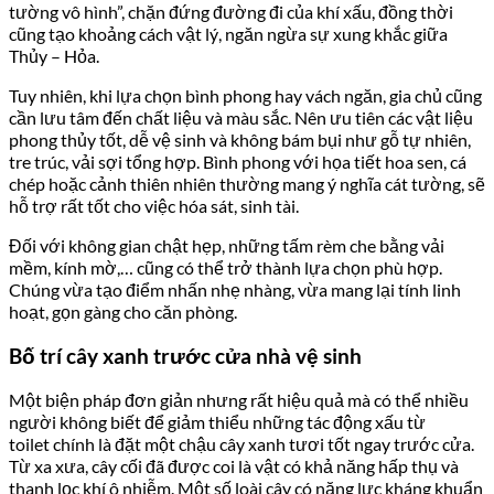
tường vô hình”, chặn đứng đường đi của khí xấu, đồng thời
cũng tạo khoảng cách vật lý, ngăn ngừa sự xung khắc giữa
Thủy – Hỏa.
Tuy nhiên, khi lựa chọn bình phong hay vách ngăn, gia chủ cũng
cần lưu tâm đến chất liệu và màu sắc. Nên ưu tiên các vật liệu
phong thủy tốt, dễ vệ sinh và không bám bụi như gỗ tự nhiên,
tre trúc, vải sợi tổng hợp. Bình phong với họa tiết hoa sen, cá
chép hoặc cảnh thiên nhiên thường mang ý nghĩa cát tường, sẽ
hỗ trợ rất tốt cho việc hóa sát, sinh tài.
Đối với không gian chật hẹp, những tấm rèm che bằng vải
mềm, kính mờ,… cũng có thể trở thành lựa chọn phù hợp.
Chúng vừa tạo điểm nhấn nhẹ nhàng, vừa mang lại tính linh
hoạt, gọn gàng cho căn phòng.
Bố trí cây xanh trước cửa nhà vệ sinh
Một biện pháp đơn giản nhưng rất hiệu quả mà có thể nhiều
người không biết để giảm thiểu những tác động xấu từ
toilet chính là đặt một chậu cây xanh tươi tốt ngay trước cửa.
Từ xa xưa, cây cối đã được coi là vật có khả năng hấp thụ và
thanh lọc khí ô nhiễm. Một số loài cây có năng lực kháng khuẩn