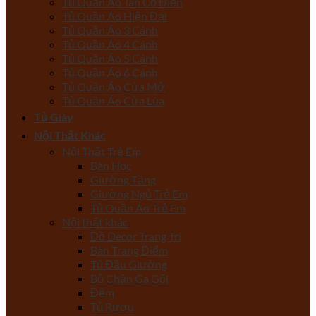
Tủ Quần Áo Tân Cổ Điển
Tủ Quần Áo Hiện Đại
Tủ Quần Áo 3 Cánh
Tủ Quần Áo 4 Cánh
Tủ Quần Áo 5 Cánh
Tủ Quần Áo 6 Cánh
Tủ Quần Áo Cửa Mở
Tủ Quần Áo Cửa Lùa
Tủ Giày
Nội Thất Khác
Nội Thất Trẻ Em
Bàn Học
Giường Tầng
Giường Ngủ Trẻ Em
Tủ Quần Áo Trẻ Em
Nội thất khác
Đồ Decor Trang Trí
Bàn Trang Điểm
Tủ Đầu Giường
Bộ Chăn Ga Gối
Đệm
Tủ Rượu