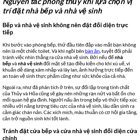
Nguyên tắc phong thủy khi lựa chọn vị
trí đặt nhà bếp và nhà vệ sinh
Bếp và nhà vệ sinh không nên đặt đối diện trực
tiếp
Khi bước vào phòng bếp, thứ đầu tiên đập vào mắt bạn không
nên là một chiếc toilet. Và khi ngồi bên
bàn ăn
, tuyệt đối phải
tránh việc nhìn thẳng ra cửa nhà vệ sinh. Bởi nếu để
nhà
bếp
và
nhà vệ sinh
đối mặt sẽ tạo điều kiện cho khí xú uế, vi
khuẩn dễ dàng xâm nhập và lây lan, ảnh hưởng trực tiếp đến
an toàn vệ sinh thực phẩm cũng như sức khỏe của cả nhà.
Ngoài ra, như đã phân tích ở trên, sự đối lập trong tính chất
của Thủy và Hỏa cũng sẽ gây nên những rạn nứt và bất ổn cho
mối quan hệ gia đình. Người nấu ăn trong bếp vô thức tiếp xúc
nhiều với năng lượng tiêu cực của nhà vệ sinh, lâu dần sinh ra
cảm giác chán nản. Các xích mích, mâu thuẫn có cơ hội gia tăng,
cản trở nguồn sinh khí tốt lành.
Tránh đặt cửa bếp và cửa nhà vệ sinh đối diện cửa
chính