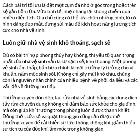
Cách bài trí tối ưu là đặt một cụm đá nhỏ ở góc trong hoặc trên
kệ gần bồn rửa. Vừa tinh tế, nhẹ nhàng lại không chiếm quá
nhiều diện tích. Gia chủ cũng có thể lựa chọn những bình, lọ có
hình dáng đẹp mắt, đựng sỏi màu để kích hoạt năng lượng tích
cực cho nhà vệ sinh.
Luôn giữ nhà vệ sinh khô thoáng, sạch sẽ
Dù có bài trí hợp phong thủy hay không, thì yếu tố quan trọng
nhất của
nhà vệ sinh
vẫn là sự sạch sẽ, khô thoáng. Một phòng
vệ sinh ẩm thấp, bẩn bựa chính là môi trường lý tưởng cho vi
khuẩn, nấm mốc sinh sôi. Không chỉ gây mùi khó chịu, chúng
còn là nguyên nhân chính của nhiều bệnh về phổi, da liễu và các
vấn đề về đường hô hấp.
Thường xuyên dọn dẹp, lau rửa nhà vệ sinh bằng các dung dịch
tẩy rửa chuyên dụng không chỉ đảm bảo sức khỏe cho gia đình,
mà còn giúp khí trường trong phòng luôn được thanh khiết.
Đồng thời, cửa sổ và quạt thông gió cũng cần được mở
thường xuyên để cải thiện sự lưu thông không khí, giảm thiểu
sự tích tụ của độc khí, ẩm mốc trong không gian.