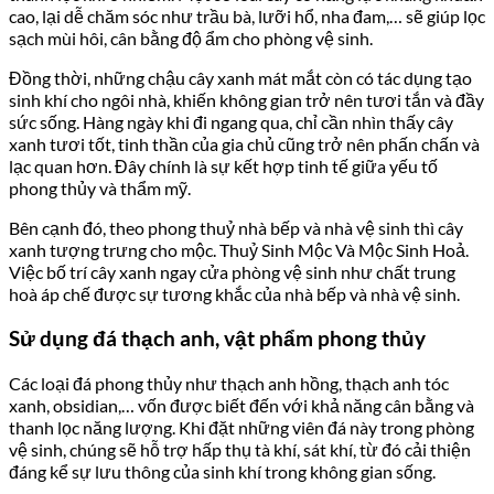
cao, lại dễ chăm sóc như trầu bà, lưỡi hổ, nha đam,… sẽ giúp lọc
sạch mùi hôi, cân bằng độ ẩm cho phòng vệ sinh.
Đồng thời, những chậu cây xanh mát mắt còn có tác dụng tạo
sinh khí cho ngôi nhà, khiến không gian trở nên tươi tắn và đầy
sức sống. Hàng ngày khi đi ngang qua, chỉ cần nhìn thấy cây
xanh tươi tốt, tinh thần của gia chủ cũng trở nên phấn chấn và
lạc quan hơn. Đây chính là sự kết hợp tinh tế giữa yếu tố
phong thủy và thẩm mỹ.
Bên cạnh đó, theo phong thuỷ nhà bếp và nhà vệ sinh thì cây
xanh tượng trưng cho mộc. Thuỷ Sinh Mộc Và Mộc Sinh Hoả.
Việc bố trí cây xanh ngay cửa phòng vệ sinh như chất trung
hoà áp chế được sự tương khắc của nhà bếp và nhà vệ sinh.
Sử dụng đá thạch anh, vật phẩm phong thủy
Các loại đá phong thủy như thạch anh hồng, thạch anh tóc
xanh, obsidian,… vốn được biết đến với khả năng cân bằng và
thanh lọc năng lượng. Khi đặt những viên đá này trong phòng
vệ sinh, chúng sẽ hỗ trợ hấp thụ tà khí, sát khí, từ đó cải thiện
đáng kể sự lưu thông của sinh khí trong không gian sống.