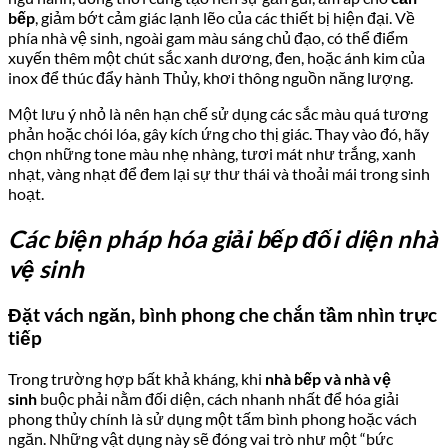
bếp
, giảm bớt cảm giác lạnh lẽo của các thiết bị hiện đại. Về
phía nhà vệ sinh, ngoài gam màu sáng chủ đạo, có thể điểm
xuyến thêm một chút sắc xanh dương, đen, hoặc ánh kim của
inox để thúc đẩy hành Thủy, khơi thông nguồn năng lượng.
Một lưu ý nhỏ là nên hạn chế sử dụng các sắc màu quá tương
phản hoặc chói lóa, gây kích ứng cho thị giác. Thay vào đó, hãy
chọn những tone màu nhẹ nhàng, tươi mát như trắng, xanh
nhạt, vàng nhạt để đem lại sự thư thái và thoải mái trong sinh
hoạt.
Các biện pháp hóa giải bếp đối diện nhà
vệ sinh
Đặt vách ngăn, bình phong che chắn tầm nhìn trực
tiếp
Trong trường hợp bất khả kháng, khi
nhà bếp
và nhà vệ
sinh
buộc phải nằm đối diện, cách nhanh nhất để hóa giải
phong thủy chính là sử dụng một tấm bình phong hoặc vách
ngăn. Những vật dụng này sẽ đóng vai trò như một “bức