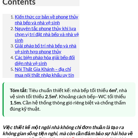
Contents
Kiến thức cơ bản về phong thủy
nhà bếp và nhà vệ sinh
Nguyên tắc phong thủy khi lựa
chọn vị trí đặt nhà bếp và nhà vệ
sinh
Giải pháp bố trí nhà bếp và nhà
vệ sinh hợp phong thủy
Các biện pháp hóa giải bếp đối
diện nhà vệ sinh
Nội Thất Gia Khánh – địa chỉ
mua nội thất nhập khẩu uy tín
Tóm tắt:
Tiêu chuẩn thiết kế: nhà bếp tối thiểu
6m²
, nhà
vệ sinh tối thiểu
2.5m²
. Khoảng cách bếp–WC tối thiểu
1.5m
. Cần hệ thống thông gió riêng biệt và chống thấm
đúng kỹ thuật.
Việc thiết kế một ngôi nhà không chỉ đơn thuần là tạo ra
không gian sống tiện nghi, mà còn cần đảm bảo sự hài hòa về