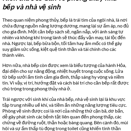
bếp và nhà vệ sinh
Theo quan niệm phong thủy, bếp là trái tim của ngôi nhà, là nơi
chứa đựng nguồn năng lượng dương, mang lại sự ấm áp, no đủ
cho gia đình. Một căn bếp sạch sẽ, ngăn nắp, với ánh sáng tự
nhiên và không khí trong lành sẽ thúc đẩy vận may, tài lộc đến
nhà. Ngược lại, bếp bừa bộn, tối tăm hay ẩm mốc có thể gây
suy giảm sức sống, kiệt quệ tinh thần và tài chính cho các
thành viên.
Hơn nữa, nhà bếp còn được xem là biểu tượng của hành Hỏa,
đại diện cho sự năng động, nhiệt huyết trong cuộc sống. Lửa
từ bếp sưởi ấm tình cảm gia đình, thắp sáng hy vọng và niềm
tin. Vì vậy, vị trí, hướng đặt và cách bài trí cho căn bếp rất được
chú trọng trong phong thủy nhà ở.
Trái ngược với sinh khí của nhà bếp, nhà vệ sinh lại là khu vực
tập trung nhiều uế khí, và tiềm ẩn những năng lượng tiêu cực.
Phòng vệ sinh được coi là nơi của những thứ cặn bã, dơ bẩn,
dễ gây phát sinh các bệnh tật liên quan đến phong thấp, các
chứng về đường ruột, thận hoặc bàng quang. Bên cạnh đó, mùi
hôi và sự ẩm thấp tù đọng trong toilet cũng khiến tinh thần