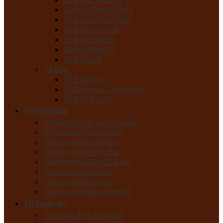
Ghế Ăn Tân Cổ Điển
Ghế Ăn Nhập Khẩu
Ghế Ăn Cao Cấp
Ghế Ăn Giá Rẻ
Ghế Ăn Bọc Da
Ghế Ăn Gỗ
Tủ Bếp
Tủ Bếp Inox
Tủ Bếp Inox Cánh Kính
Tủ Bếp Acrylic
Giường Ngủ
Bộ Giường Tủ Tân Cổ Điển
Bộ Giường Tủ Hiện Đại
Giường Ngủ Gỗ Mun
Giường Ngủ Hiện Đại
Giường Ngủ Tân Cổ Điển
Giường Ngủ Bọc Da
Giường Ngủ Cỡ Lớn
Giường Ngủ Bọc Nệm, Nỉ
Tủ Quần Áo
Tủ Quần Áo Cánh Kính