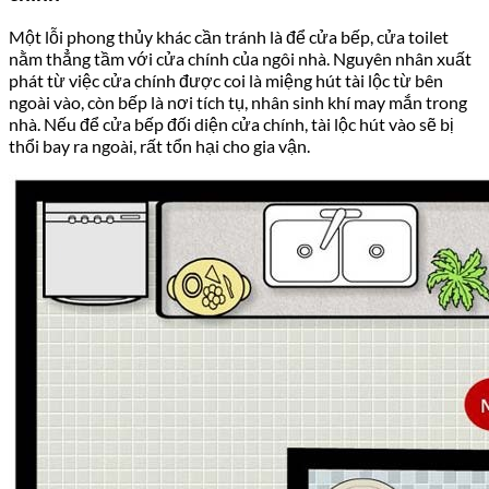
Một lỗi phong thủy khác cần tránh là để cửa bếp, cửa toilet
nằm thẳng tầm với cửa chính của ngôi nhà. Nguyên nhân xuất
phát từ việc cửa chính được coi là miệng hút tài lộc từ bên
ngoài vào, còn bếp là nơi tích tụ, nhân sinh khí may mắn trong
nhà. Nếu để cửa bếp đối diện cửa chính, tài lộc hút vào sẽ bị
thổi bay ra ngoài, rất tổn hại cho gia vận.