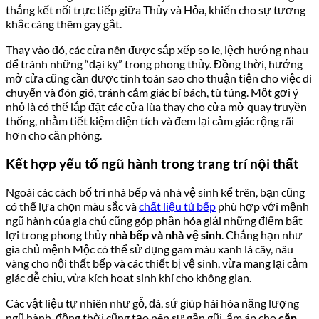
thẳng kết nối trực tiếp giữa Thủy và Hỏa, khiến cho sự tương
khắc càng thêm gay gắt.
Thay vào đó, các cửa nên được sắp xếp so le, lệch hướng nhau
để tránh những “đại kỵ” trong phong thủy. Đồng thời, hướng
mở cửa cũng cần được tính toán sao cho thuận tiện cho việc di
chuyển và đón gió, tránh cảm giác bí bách, tù túng. Một gợi ý
nhỏ là có thể lắp đặt các cửa lùa thay cho cửa mở quay truyền
thống, nhằm tiết kiệm diện tích và đem lại cảm giác rộng rãi
hơn cho căn phòng.
Kết hợp yếu tố ngũ hành trong trang trí nội thất
Ngoài các cách bố trí nhà bếp và nhà vệ sinh kể trên, bạn cũng
có thể lựa chọn màu sắc và
chất liệu tủ bếp
phù hợp với mệnh
ngũ hành của gia chủ cũng góp phần hóa giải những điểm bất
lợi trong phong thủy
nhà bếp
và nhà vệ sinh
. Chẳng hạn như
gia chủ mệnh Mộc có thể sử dụng gam màu xanh lá cây, nâu
vàng cho nội thất bếp và các thiết bị vệ sinh, vừa mang lại cảm
giác dễ chịu, vừa kích hoạt sinh khí cho không gian.
Các vật liệu tự nhiên như gỗ, đá, sứ giúp hài hòa năng lượng
ngũ hành, đồng thời cũng tạo nên sự gần gũi, ấm áp cho
căn