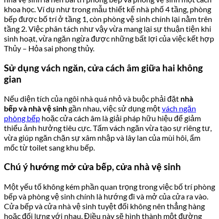
khoa học. Ví dụ như trong mẫu thiết kế nhà phố 4 tầng, phòng
bếp được bố trí ở tầng 1, còn phòng vệ sinh chính lại nằm trên
tầng 2. Việc phân tách như vậy vừa mang lại sự thuận tiện khi
sinh hoạt, vừa ngăn ngừa được những bất lợi của việc kết hợp
Thủy – Hỏa sai phong thủy.
Sử dụng vách ngăn, cửa cách âm giữa hai không
gian
Nếu diện tích của ngôi nhà quá nhỏ và buộc phải đặt
nhà
bếp
và
nhà vệ sinh
gần nhau, việc sử dụng một
vách ngăn
phòng bếp
hoặc cửa cách âm là giải pháp hữu hiệu để giảm
thiểu ảnh hưởng tiêu cực. Tấm vách ngăn vừa tạo sự riêng tư,
vừa giúp ngăn chặn sự xâm nhập và lây lan của mùi hôi, ẩm
mốc từ toilet sang khu bếp.
Chú ý hướng mở cửa bếp, cửa nhà vệ sinh
Một yếu tố không kém phần quan trọng trong việc bố trí phòng
bếp và phòng vệ sinh chính là hướng đi và mở của cửa ra vào.
Cửa bếp và cửa nhà vệ sinh tuyệt đối không nên thẳng hàng
hoặc đối lưng với nhau. Điều này sẽ hình thành một đường