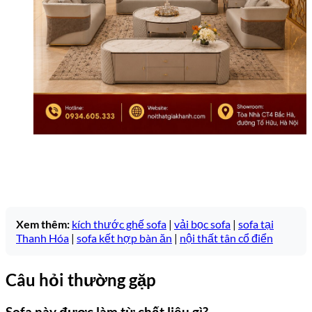
Xem thêm:
kích thước ghế sofa
|
vải bọc sofa
|
sofa tại
Thanh Hóa
|
sofa kết hợp bàn ăn
|
nội thất tân cổ điển
Câu hỏi thường gặp
Sofa này được làm từ chất liệu gì?