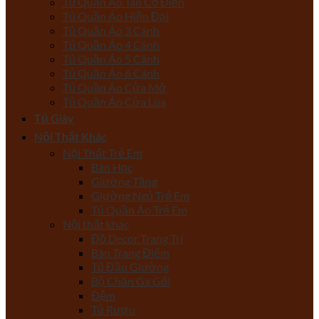
Tủ Quần Áo Tân Cổ Điển
Tủ Quần Áo Hiện Đại
Tủ Quần Áo 3 Cánh
Tủ Quần Áo 4 Cánh
Tủ Quần Áo 5 Cánh
Tủ Quần Áo 6 Cánh
Tủ Quần Áo Cửa Mở
Tủ Quần Áo Cửa Lùa
Tủ Giày
Nội Thất Khác
Nội Thất Trẻ Em
Bàn Học
Giường Tầng
Giường Ngủ Trẻ Em
Tủ Quần Áo Trẻ Em
Nội thất khác
Đồ Decor Trang Trí
Bàn Trang Điểm
Tủ Đầu Giường
Bộ Chăn Ga Gối
Đệm
Tủ Rượu