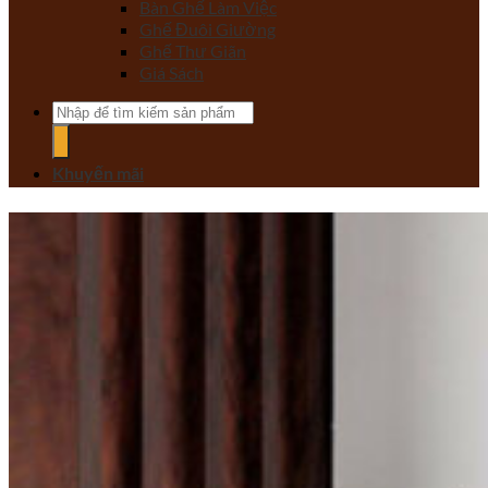
Bàn Ghế Làm Việc
Ghế Đuôi Giường
Ghế Thư Giãn
Giá Sách
Tìm
kiếm:
Khuyến mãi