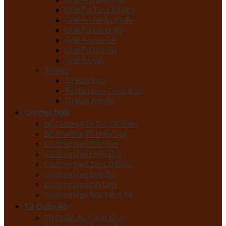
Ghế Ăn Tân Cổ Điển
Ghế Ăn Nhập Khẩu
Ghế Ăn Cao Cấp
Ghế Ăn Giá Rẻ
Ghế Ăn Bọc Da
Ghế Ăn Gỗ
Tủ Bếp
Tủ Bếp Inox
Tủ Bếp Inox Cánh Kính
Tủ Bếp Acrylic
Giường Ngủ
Bộ Giường Tủ Tân Cổ Điển
Bộ Giường Tủ Hiện Đại
Giường Ngủ Gỗ Mun
Giường Ngủ Hiện Đại
Giường Ngủ Tân Cổ Điển
Giường Ngủ Bọc Da
Giường Ngủ Cỡ Lớn
Giường Ngủ Bọc Nệm, Nỉ
Tủ Quần Áo
Tủ Quần Áo Cánh Kính