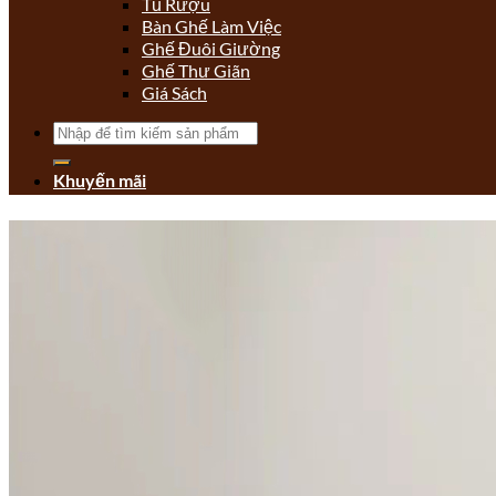
Tủ Rượu
Bàn Ghế Làm Việc
Ghế Đuôi Giường
Ghế Thư Giãn
Giá Sách
Tìm
kiếm:
Khuyến mãi