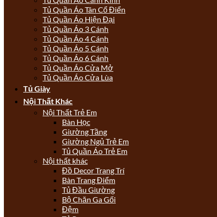
Tủ Quần Áo Tân Cổ Điển
Tủ Quần Áo Hiện Đại
Tủ Quần Áo 3 Cánh
Tủ Quần Áo 4 Cánh
Tủ Quần Áo 5 Cánh
Tủ Quần Áo 6 Cánh
Tủ Quần Áo Cửa Mở
Tủ Quần Áo Cửa Lùa
Tủ Giày
Nội Thất Khác
Nội Thất Trẻ Em
Bàn Học
Giường Tầng
Giường Ngủ Trẻ Em
Tủ Quần Áo Trẻ Em
Nội thất khác
Đồ Decor Trang Trí
Bàn Trang Điểm
Tủ Đầu Giường
Bộ Chăn Ga Gối
Đệm