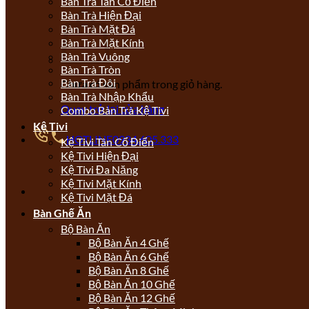
Bàn Trà Tân Cổ Điển
Bàn Trà Hiện Đại
Bàn Trà Mặt Đá
Bàn Trà Mặt Kính
Bàn Trà Vuông
Bàn Trà Tròn
Bàn Trà Đôi
Chưa có sản phẩm trong giỏ hàng.
Bàn Trà Nhập Khẩu
Quay trở lại cửa hàng
Combo Bàn Trà Kệ Tivi
Kệ Tivi
HOTLINE
0934.605.333
Kệ Tivi Tân Cổ Điển
Kệ Tivi Hiện Đại
Kệ Tivi Đa Năng
Kệ Tivi Mặt Kính
Kệ Tivi Mặt Đá
Bàn Ghế Ăn
Bộ Bàn Ăn
Bộ Bàn Ăn 4 Ghế
Bộ Bàn Ăn 6 Ghế
Bộ Bàn Ăn 8 Ghế
Bộ Bàn Ăn 10 Ghế
Bộ Bàn Ăn 12 Ghế