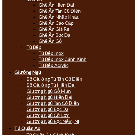
Ghế Ăn Hiện Đại
Ghế Ăn Tân Cổ Điển
Ghế Ăn Nhập Khẩu
Ghế Ăn Cao Cấp
Ghế Ăn Giá Rẻ
Ghế Ăn Bọc Da
Ghế Ăn Gỗ
Tủ Bếp
Tủ Bếp Inox
Tủ Bếp Inox Cánh Kính
Tủ Bếp Acrylic
Giường Ngủ
Bộ Giường Tủ Tân Cổ Điển
Bộ Giường Tủ Hiện Đại
Giường Ngủ Gỗ Mun
Giường Ngủ Hiện Đại
Giường Ngủ Tân Cổ Điển
Giường Ngủ Bọc Da
Giường Ngủ Cỡ Lớn
Giường Ngủ Bọc Nệm, Nỉ
Tủ Quần Áo
Tủ Quần Áo Cánh Kính