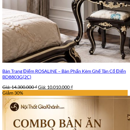
Bàn Trang Điểm ROSALINE – Bàn Phấn Kèm Ghế Tân Cổ Điển
BD8803G(2C)
Giá
Giá
Giá:
14.300.000
₫
Giá:
10.010.000
₫
gốc
hiện
Giảm 30%
là:
tại
14.300.000 ₫.
là:
10.010.000 ₫.