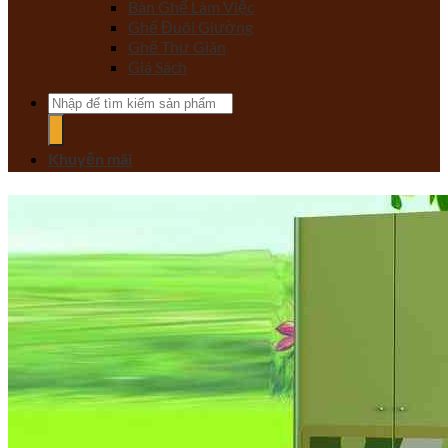
Bàn Ghế Làm Việc
Ghế Đuôi Giường
Ghế Thư Giãn
Giá Sách
Tìm
kiếm:
Khuyến mãi