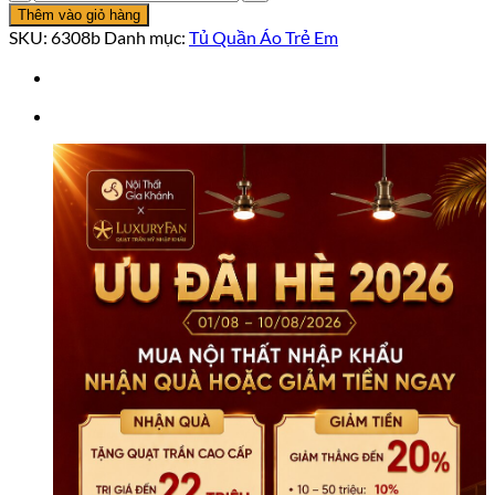
áo
Thêm vào giỏ hàng
họa
SKU:
6308b
Danh mục:
Tủ Quần Áo Trẻ Em
tiết
xe
ô
tô
Jeep
6308B
số
lượng