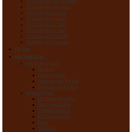
Tủ Quần Áo Tân Cổ Điển
Tủ Quần Áo Hiện Đại
Tủ Quần Áo 3 Cánh
Tủ Quần Áo 4 Cánh
Tủ Quần Áo 5 Cánh
Tủ Quần Áo 6 Cánh
Tủ Quần Áo Cửa Mở
Tủ Quần Áo Cửa Lùa
Tủ Giày
Nội Thất Khác
Nội Thất Trẻ Em
Bàn Học
Giường Tầng
Giường Ngủ Trẻ Em
Tủ Quần Áo Trẻ Em
Nội thất khác
Đồ Decor Trang Trí
Bàn Trang Điểm
Tủ Đầu Giường
Bộ Chăn Ga Gối
Đệm
Tủ Rượu