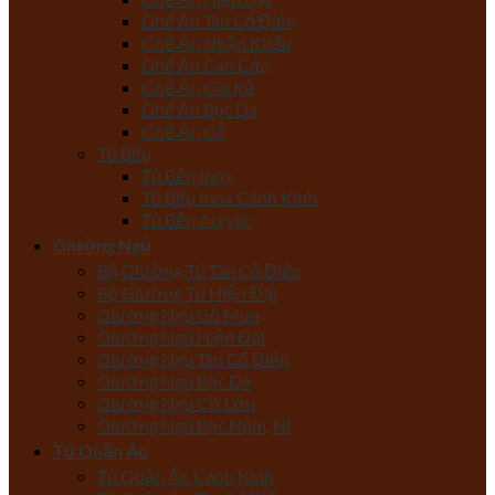
Ghế Ăn Tân Cổ Điển
Ghế Ăn Nhập Khẩu
Ghế Ăn Cao Cấp
Ghế Ăn Giá Rẻ
Ghế Ăn Bọc Da
Ghế Ăn Gỗ
Tủ Bếp
Tủ Bếp Inox
Tủ Bếp Inox Cánh Kính
Tủ Bếp Acrylic
Giường Ngủ
Bộ Giường Tủ Tân Cổ Điển
Bộ Giường Tủ Hiện Đại
Giường Ngủ Gỗ Mun
Giường Ngủ Hiện Đại
Giường Ngủ Tân Cổ Điển
Giường Ngủ Bọc Da
Giường Ngủ Cỡ Lớn
Giường Ngủ Bọc Nệm, Nỉ
Tủ Quần Áo
Tủ Quần Áo Cánh Kính