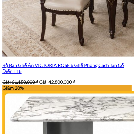
Bộ Bàn Ghế Ăn VICTORIA ROSE 6 Ghế Phong Cách Tân Cổ
Điển T18
Giá
Giá
Giá:
61.150.000
₫
Giá:
42.800.000
₫
gốc
hiện
Giảm 20%
là:
tại
61.150.000 ₫.
là:
42.800.000 ₫.