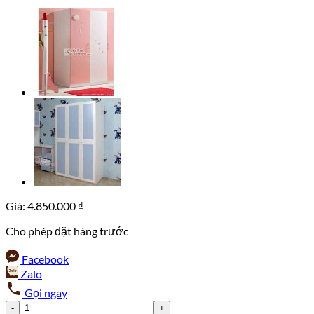
Giá:
4.850.000
₫
Cho phép đặt hàng trước
Facebook
Zalo
Gọi ngay
Tủ