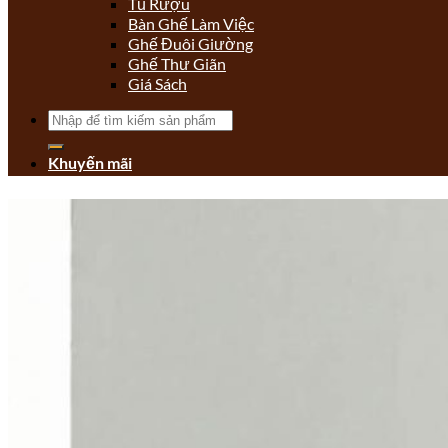
Tủ Rượu
Bàn Ghế Làm Việc
Ghế Đuôi Giường
Ghế Thư Giãn
Giá Sách
Tìm
kiếm:
Khuyến mãi