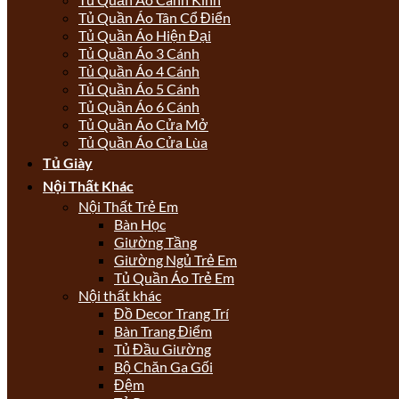
Tủ Quần Áo Tân Cổ Điển
Tủ Quần Áo Hiện Đại
Tủ Quần Áo 3 Cánh
Tủ Quần Áo 4 Cánh
Tủ Quần Áo 5 Cánh
Tủ Quần Áo 6 Cánh
Tủ Quần Áo Cửa Mở
Tủ Quần Áo Cửa Lùa
Tủ Giày
Nội Thất Khác
Nội Thất Trẻ Em
Bàn Học
Giường Tầng
Giường Ngủ Trẻ Em
Tủ Quần Áo Trẻ Em
Nội thất khác
Đồ Decor Trang Trí
Bàn Trang Điểm
Tủ Đầu Giường
Bộ Chăn Ga Gối
Đệm