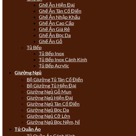
Ghế Ăn Hiện Đại
Ghế Ăn Tân Cổ Điển
Ghế Ăn Nhập Khẩu
Ghế Ăn Cao Cấp
Ghế Ăn Giá Rẻ
Ghế Ăn Bọc Da
Ghế Ăn Gỗ
Tủ Bếp
Tủ Bếp Inox
Tủ Bếp Inox Cánh Kính
Tủ Bếp Acrylic
Giường Ngủ
Bộ Giường Tủ Tân Cổ Điển
Bộ Giường Tủ Hiện Đại
Giường Ngủ Gỗ Mun
Giường Ngủ Hiện Đại
Giường Ngủ Tân Cổ Điển
Giường Ngủ Bọc Da
Giường Ngủ Cỡ Lớn
Giường Ngủ Bọc Nệm, Nỉ
Tủ Quần Áo
Tủ Quần Áo Cánh Kính