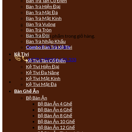
Bàn Trà Tân Cổ Điển
Bàn Trà Hiện Đại
Bàn Trà Mặt Đá
Bàn Trà Mặt Kính
Bàn Trà Vuông
Bàn Trà Tròn
Bàn Trà Đôi
Chưa có sản phẩm trong giỏ hàng.
Bàn Trà Nhập Khẩu
Quay trở lại cửa hàng
Combo Bàn Trà Kệ Tivi
Kệ Tivi
HOTLINE
0934.605.333
Kệ Tivi Tân Cổ Điển
Kệ Tivi Hiện Đại
Kệ Tivi Đa Năng
Kệ Tivi Mặt Kính
Kệ Tivi Mặt Đá
Bàn Ghế Ăn
Bộ Bàn Ăn
Bộ Bàn Ăn 4 Ghế
Bộ Bàn Ăn 6 Ghế
Bộ Bàn Ăn 8 Ghế
Bộ Bàn Ăn 10 Ghế
Bộ Bàn Ăn 12 Ghế