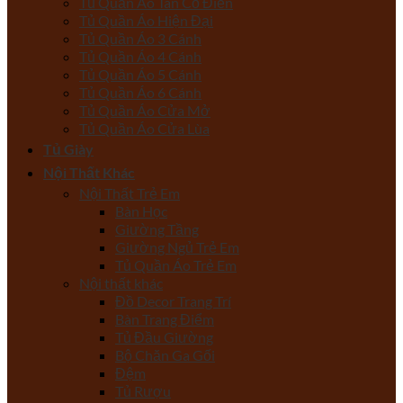
Tủ Quần Áo Tân Cổ Điển
Tủ Quần Áo Hiện Đại
Tủ Quần Áo 3 Cánh
Tủ Quần Áo 4 Cánh
Tủ Quần Áo 5 Cánh
Tủ Quần Áo 6 Cánh
Tủ Quần Áo Cửa Mở
Tủ Quần Áo Cửa Lùa
Tủ Giày
Nội Thất Khác
Nội Thất Trẻ Em
Bàn Học
Giường Tầng
Giường Ngủ Trẻ Em
Tủ Quần Áo Trẻ Em
Nội thất khác
Đồ Decor Trang Trí
Bàn Trang Điểm
Tủ Đầu Giường
Bộ Chăn Ga Gối
Đệm
Tủ Rượu