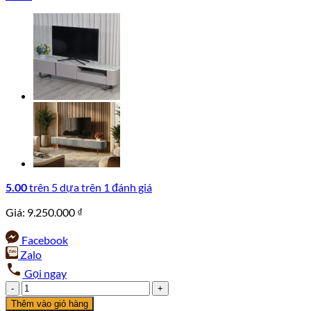
5.00
trên 5 dựa trên
1
đánh giá
Giá:
9.250.000
₫
Facebook
Zalo
Gọi ngay
Kệ
Tivi
Thêm vào giỏ hàng