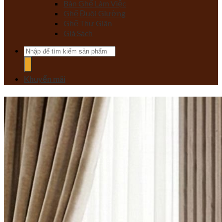
Bàn Ghế Làm Việc
Ghế Đuôi Giường
Ghế Thư Giãn
Giá Sách
Tìm
kiếm:
Khuyến mãi