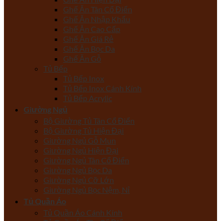
Ghế Ăn Tân Cổ Điển
Ghế Ăn Nhập Khẩu
Ghế Ăn Cao Cấp
Ghế Ăn Giá Rẻ
Ghế Ăn Bọc Da
Ghế Ăn Gỗ
Tủ Bếp
Tủ Bếp Inox
Tủ Bếp Inox Cánh Kính
Tủ Bếp Acrylic
Giường Ngủ
Bộ Giường Tủ Tân Cổ Điển
Bộ Giường Tủ Hiện Đại
Giường Ngủ Gỗ Mun
Giường Ngủ Hiện Đại
Giường Ngủ Tân Cổ Điển
Giường Ngủ Bọc Da
Giường Ngủ Cỡ Lớn
Giường Ngủ Bọc Nệm, Nỉ
Tủ Quần Áo
Tủ Quần Áo Cánh Kính