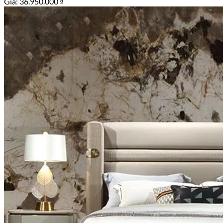
Giá:
36.950.000
₫