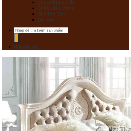
Bàn Ghế Làm Việc
Ghế Đuôi Giường
Ghế Thư Giãn
Giá Sách
Tìm
kiếm:
Khuyến mãi