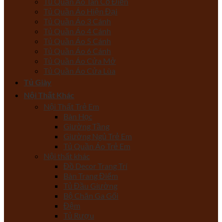
Tủ Quần Áo Tân Cổ Điển
Tủ Quần Áo Hiện Đại
Tủ Quần Áo 3 Cánh
Tủ Quần Áo 4 Cánh
Tủ Quần Áo 5 Cánh
Tủ Quần Áo 6 Cánh
Tủ Quần Áo Cửa Mở
Tủ Quần Áo Cửa Lùa
Tủ Giày
Nội Thất Khác
Nội Thất Trẻ Em
Bàn Học
Giường Tầng
Giường Ngủ Trẻ Em
Tủ Quần Áo Trẻ Em
Nội thất khác
Đồ Decor Trang Trí
Bàn Trang Điểm
Tủ Đầu Giường
Bộ Chăn Ga Gối
Đệm
Tủ Rượu