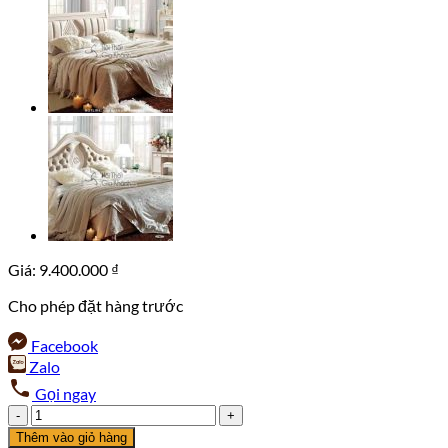
Giá:
9.400.000
₫
Cho phép đặt hàng trước
Facebook
Zalo
Gọi ngay
Giường
ngủ
Thêm vào giỏ hàng