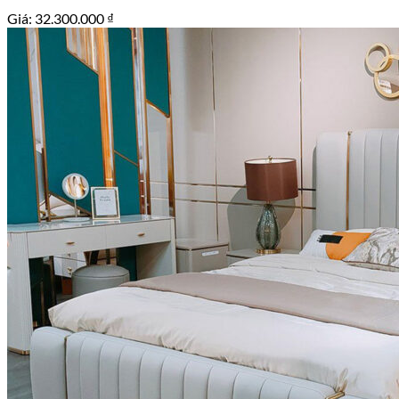
Giá:
32.300.000
₫