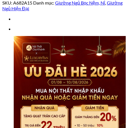
JINDIAN
SKU:
A682A15
Danh mục:
Giường Ngủ Bọc Nệm, Nỉ
,
Giường
Hàn
Ngủ Hiện Đại
Quốc
A682A15
số
lượng