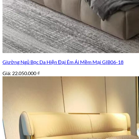
Giường Ngủ Bọc Da Hiện Đại Êm Ái Mềm Mại GIB06-18
Giá:
22.050.000
₫