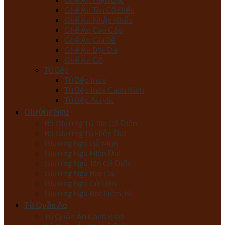
Ghế Ăn Tân Cổ Điển
Ghế Ăn Nhập Khẩu
Ghế Ăn Cao Cấp
Ghế Ăn Giá Rẻ
Ghế Ăn Bọc Da
Ghế Ăn Gỗ
Tủ Bếp
Tủ Bếp Inox
Tủ Bếp Inox Cánh Kính
Tủ Bếp Acrylic
Giường Ngủ
Bộ Giường Tủ Tân Cổ Điển
Bộ Giường Tủ Hiện Đại
Giường Ngủ Gỗ Mun
Giường Ngủ Hiện Đại
Giường Ngủ Tân Cổ Điển
Giường Ngủ Bọc Da
Giường Ngủ Cỡ Lớn
Giường Ngủ Bọc Nệm, Nỉ
Tủ Quần Áo
Tủ Quần Áo Cánh Kính