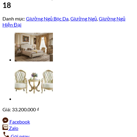
18
Danh mục:
Giường Ngủ Bọc Da
,
Giường Ngủ
,
Giường Ngủ
Hiện Đại
Giá:
33.200.000
₫
Facebook
Zalo
Gọi ngay