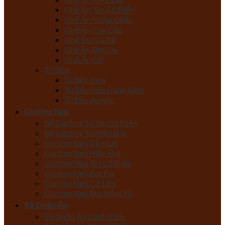
Ghế Ăn Tân Cổ Điển
Ghế Ăn Nhập Khẩu
Ghế Ăn Cao Cấp
Ghế Ăn Giá Rẻ
Ghế Ăn Bọc Da
Ghế Ăn Gỗ
Tủ Bếp
Tủ Bếp Inox
Tủ Bếp Inox Cánh Kính
Tủ Bếp Acrylic
Giường Ngủ
Bộ Giường Tủ Tân Cổ Điển
Bộ Giường Tủ Hiện Đại
Giường Ngủ Gỗ Mun
Giường Ngủ Hiện Đại
Giường Ngủ Tân Cổ Điển
Giường Ngủ Bọc Da
Giường Ngủ Cỡ Lớn
Giường Ngủ Bọc Nệm, Nỉ
Tủ Quần Áo
Tủ Quần Áo Cánh Kính