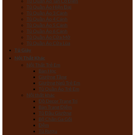
Tủ Quần Áo Tân Cổ Điển
Tủ Quần Áo Hiện Đại
Tủ Quần Áo 3 Cánh
Tủ Quần Áo 4 Cánh
Tủ Quần Áo 5 Cánh
Tủ Quần Áo 6 Cánh
Tủ Quần Áo Cửa Mở
Tủ Quần Áo Cửa Lùa
Tủ Giày
Nội Thất Khác
Nội Thất Trẻ Em
Bàn Học
Giường Tầng
Giường Ngủ Trẻ Em
Tủ Quần Áo Trẻ Em
Nội thất khác
Đồ Decor Trang Trí
Bàn Trang Điểm
Tủ Đầu Giường
Bộ Chăn Ga Gối
Đệm
Tủ Rượu