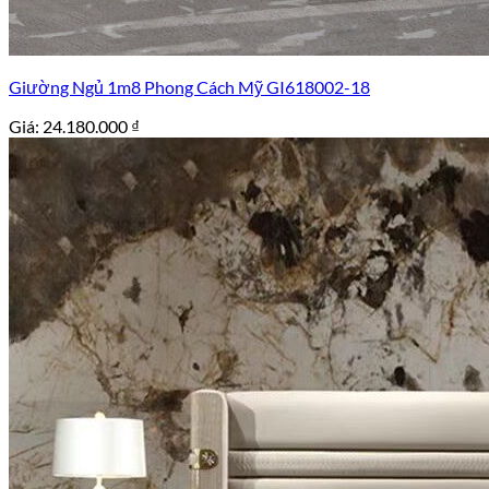
Giường Ngủ 1m8 Phong Cách Mỹ GI618002-18
Giá:
24.180.000
₫