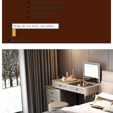
Bàn Ghế Làm Việc
Ghế Đuôi Giường
Ghế Thư Giãn
Giá Sách
Tìm
kiếm:
Khuyến mãi