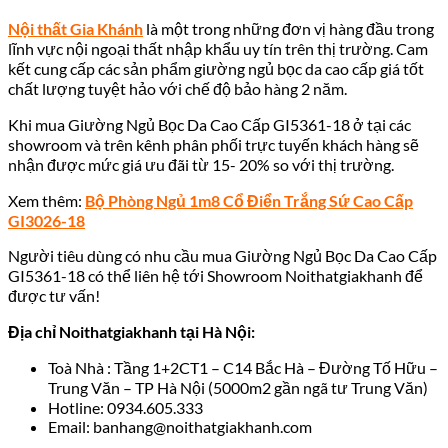
Nội thất Gia Khánh
là một trong những đơn vị hàng đầu trong
lĩnh vực nội ngoại thất nhập khẩu uy tín trên thị trường. Cam
kết cung cấp các sản phẩm giường ngủ bọc da cao cấp giá tốt
chất lượng tuyệt hảo với chế độ bảo hàng 2 năm.
Khi mua
Giường Ngủ Bọc Da Cao Cấp GI5361-18
ở tại các
showroom và trên kênh phân phối trực tuyến khách hàng sẽ
nhận được mức giá ưu đãi từ 15- 20% so với thị trường.
Xem thêm:
Bộ Phòng Ngủ 1m8 Cổ Điển Trắng Sứ Cao Cấp
GI3026-18
Người tiêu dùng có nhu cầu mua
Giường Ngủ Bọc Da Cao Cấp
GI5361-18
có thể liên hệ tới Showroom Noithatgiakhanh để
được tư vấn!
Địa chỉ Noithatgiakhanh tại Hà Nội:
Toà Nhà : Tầng 1+2CT1 – C14 Bắc Hà – Đường Tố Hữu –
Trung Văn – TP Hà Nội (5000m2 gần ngã tư Trung Văn)
Hotline: 0934.605.333
Email: banhang@noithatgiakhanh.com