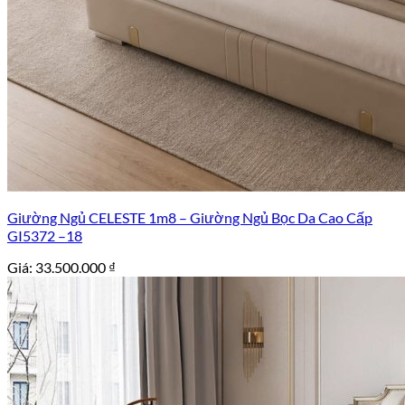
Giường Ngủ CELESTE 1m8 – Giường Ngủ Bọc Da Cao Cấp
GI5372 –18
Giá:
33.500.000
₫