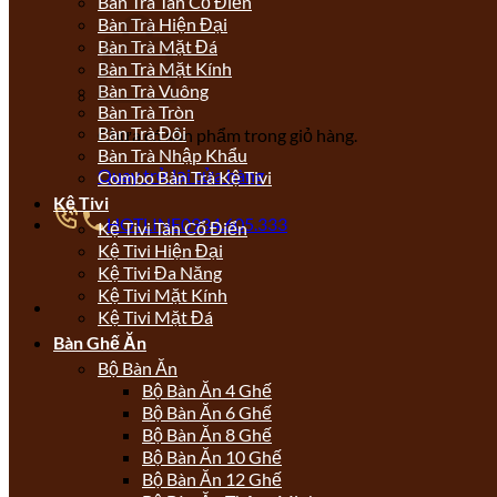
Bàn Trà Tân Cổ Điển
Bàn Trà Hiện Đại
Bàn Trà Mặt Đá
Bàn Trà Mặt Kính
Bàn Trà Vuông
Bàn Trà Tròn
Bàn Trà Đôi
Chưa có sản phẩm trong giỏ hàng.
Bàn Trà Nhập Khẩu
Quay trở lại cửa hàng
Combo Bàn Trà Kệ Tivi
Kệ Tivi
HOTLINE
0934.605.333
Kệ Tivi Tân Cổ Điển
Kệ Tivi Hiện Đại
Kệ Tivi Đa Năng
Kệ Tivi Mặt Kính
Kệ Tivi Mặt Đá
Bàn Ghế Ăn
Bộ Bàn Ăn
Bộ Bàn Ăn 4 Ghế
Bộ Bàn Ăn 6 Ghế
Bộ Bàn Ăn 8 Ghế
Bộ Bàn Ăn 10 Ghế
Bộ Bàn Ăn 12 Ghế