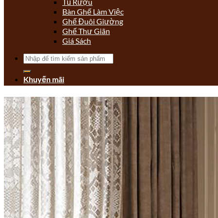
Tủ Rượu
Bàn Ghế Làm Việc
Ghế Đuôi Giường
Ghế Thư Giãn
Giá Sách
Tìm
kiếm:
Khuyến mãi