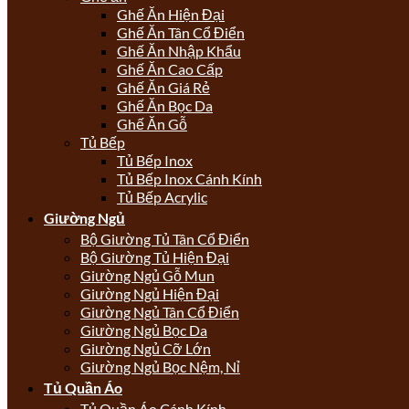
Ghế Ăn Hiện Đại
Ghế Ăn Tân Cổ Điển
Ghế Ăn Nhập Khẩu
Ghế Ăn Cao Cấp
Ghế Ăn Giá Rẻ
Ghế Ăn Bọc Da
Ghế Ăn Gỗ
Tủ Bếp
Tủ Bếp Inox
Tủ Bếp Inox Cánh Kính
Tủ Bếp Acrylic
Giường Ngủ
Bộ Giường Tủ Tân Cổ Điển
Bộ Giường Tủ Hiện Đại
Giường Ngủ Gỗ Mun
Giường Ngủ Hiện Đại
Giường Ngủ Tân Cổ Điển
Giường Ngủ Bọc Da
Giường Ngủ Cỡ Lớn
Giường Ngủ Bọc Nệm, Nỉ
Tủ Quần Áo
Tủ Quần Áo Cánh Kính