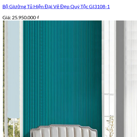
Bộ Giường Tủ Hiện Đại Vẻ Đẹp Quý Tộc GI3108-1
Giá:
25.950.000
₫