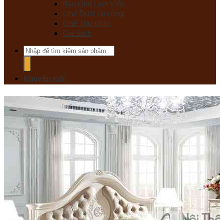
Bàn Ghế Làm Việc
Ghế Đuôi Giường
Ghế Thư Giãn
Giá Sách
Tìm
kiếm:
Khuyến mãi