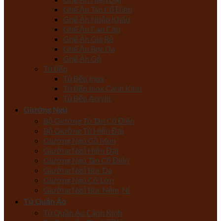
Ghế Ăn Tân Cổ Điển
Ghế Ăn Nhập Khẩu
Ghế Ăn Cao Cấp
Ghế Ăn Giá Rẻ
Ghế Ăn Bọc Da
Ghế Ăn Gỗ
Tủ Bếp
Tủ Bếp Inox
Tủ Bếp Inox Cánh Kính
Tủ Bếp Acrylic
Giường Ngủ
Bộ Giường Tủ Tân Cổ Điển
Bộ Giường Tủ Hiện Đại
Giường Ngủ Gỗ Mun
Giường Ngủ Hiện Đại
Giường Ngủ Tân Cổ Điển
Giường Ngủ Bọc Da
Giường Ngủ Cỡ Lớn
Giường Ngủ Bọc Nệm, Nỉ
Tủ Quần Áo
Tủ Quần Áo Cánh Kính