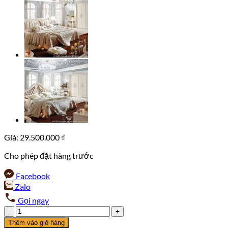
Giá:
29.500.000
₫
Cho phép đặt hàng trước
Facebook
Zalo
Gọi ngay
Bộ
giường
Thêm vào giỏ hàng