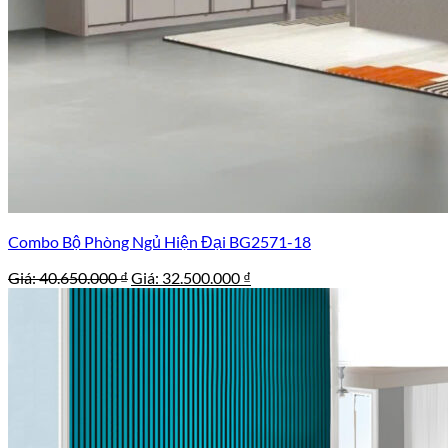
Combo Bộ Phòng Ngủ Hiện Đại BG2571-18
Giá
Giá
Giá:
40.650.000
₫
Giá:
32.500.000
₫
gốc
hiện
là:
tại
40.650.000 ₫.
là:
32.500.000 ₫.