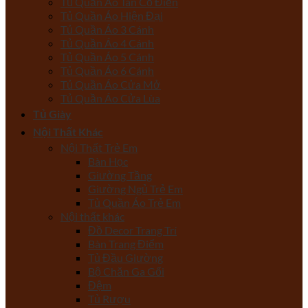
Tủ Quần Áo Tân Cổ Điển
Tủ Quần Áo Hiện Đại
Tủ Quần Áo 3 Cánh
Tủ Quần Áo 4 Cánh
Tủ Quần Áo 5 Cánh
Tủ Quần Áo 6 Cánh
Tủ Quần Áo Cửa Mở
Tủ Quần Áo Cửa Lùa
Tủ Giày
Nội Thất Khác
Nội Thất Trẻ Em
Bàn Học
Giường Tầng
Giường Ngủ Trẻ Em
Tủ Quần Áo Trẻ Em
Nội thất khác
Đồ Decor Trang Trí
Bàn Trang Điểm
Tủ Đầu Giường
Bộ Chăn Ga Gối
Đệm
Tủ Rượu