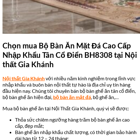
Chọn mua Bộ Bàn Ăn Mặt Đá Cao Cấp
Nhập Khẩu Tân Cổ Điển BH8308 tại Nội
thất Gia Khánh
Nội thất Gia Khánh
với nhiều năm kinh nghiệm trong lĩnh vực
nhập khẩu và buôn bán nội thất tự hào là địa chỉ uy tín hàng
đầu hiện nay. Chúng tôi chuyên bán bộ bàn ghế ăn tân cổ điển,
bộ bàn ghế ăn hiện đại,
bộ bàn ăn mặt đá
, bộ ghế ăn,…
Mua bộ bàn ghế ăn tại Nội Thất Gia Khánh, quý vị sẽ được:
Thỏa sức chiêm ngưỡng hàng trăm bộ bàn ghế ăn cao
cấp, đẹp mắt;
Bàn ghế ăn nhập khẩu chất lượng, có thời gian bảo hành
dài hạn từ 12 – 24 tháng;