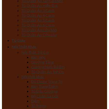
Tủ Quần Áo Tân Cổ Điển
Tủ Quần Áo Hiện Đại
Tủ Quần Áo 3 Cánh
Tủ Quần Áo 4 Cánh
Tủ Quần Áo 5 Cánh
Tủ Quần Áo 6 Cánh
Tủ Quần Áo Cửa Mở
Tủ Quần Áo Cửa Lùa
Tủ Giày
Nội Thất Khác
Nội Thất Trẻ Em
Bàn Học
Giường Tầng
Giường Ngủ Trẻ Em
Tủ Quần Áo Trẻ Em
Nội thất khác
Đồ Decor Trang Trí
Bàn Trang Điểm
Tủ Đầu Giường
Bộ Chăn Ga Gối
Đệm
Tủ Rượu