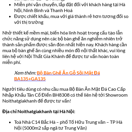
Miễn phí vận chuyển, lắp đặt đối với khách hàng tại Hà
Nội, Ninh Bình và Thanh Hoá
Được chiết khấu, mua với giá thành rẻ hơn tương đối so
với thị trường
Nhờ thiết kế mềm mại, biến hóa linh hoạt trong cấu tạo lẫn
chức năng sử dụng nên các bộ bàn ghế ăn nghiễm nhiên trở
thành sản phẩm được săn đón nhất hiện nay. Khách hàng cần
mua bộ bàn ghế ăn cùng nhiều món đồ nội thất khác, vui lòng
liên hệ với Nội Thất Gia Khánh để được tư vấn hoàn toàn
miễn phí.
Xem thêm:
Bộ Bàn Ghế Ăn Gỗ Sồi Mặt Đá
BA135+GA135
Người tiêu dùng có nhu cầu mua Bộ Bàn Ăn Mặt Đá Cao Cấp
Nhập Khẩu Tân Cổ Điển BH8308 có thể liên hệ tới Showroom
Noithatgiakhanh
để được tư vấn!
Địa chỉ Noithatgiakhanh tại Hà Nội:
Toà Nhà C14 Bắc Hà – phố Tố Hữu Trung văn – TP Hà
Nội (5000m2 sắp ngã tư Trung Văn)