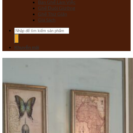
Bàn Ghế Làm Việc
Ghế Đuôi Giường
Ghế Thư Giãn
Giá Sách
Tìm
kiếm:
Khuyến mãi