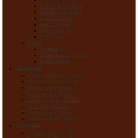
Ghế Ăn Tân Cổ Điển
Ghế Ăn Nhập Khẩu
Ghế Ăn Cao Cấp
Ghế Ăn Giá Rẻ
Ghế Ăn Bọc Da
Ghế Ăn Gỗ
Tủ Bếp
Tủ Bếp Inox
Tủ Bếp Inox Cánh Kính
Tủ Bếp Acrylic
Giường Ngủ
Bộ Giường Tủ Tân Cổ Điển
Bộ Giường Tủ Hiện Đại
Giường Ngủ Gỗ Mun
Giường Ngủ Hiện Đại
Giường Ngủ Tân Cổ Điển
Giường Ngủ Bọc Da
Giường Ngủ Cỡ Lớn
Giường Ngủ Bọc Nệm, Nỉ
Tủ Quần Áo
Tủ Quần Áo Cánh Kính