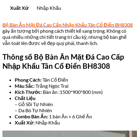
Xuất Xứ
Nhập Khẩu
Bộ Bàn Ăn Mặt Đá Cao Cấp Nhập Khẩu Tân Cổ Điển BH8308
gây ấn tượng bởi phong cách thiết kế sang trọng. Không có
quá nhiều những chi tiết trang trí cầu kỳ, nhưng bộ bàn ghế
vẫn toát lên được vẻ đẹp quý phái, thanh lịch.
Thông số Bộ Bàn Ăn Mặt Đá Cao Cấp
Nhập Khẩu Tân Cổ Điển BH8308
Phong Cách:
Tân Cổ Điển
Màu Sắc:
Trắng Ngọc Trai
Kích Thước:
Bàn ăn :1500*900*800 (mm)
Chất Liệu
– Gỗ Sồi Tự Nhiên
– Da Bò Tự Nhiên
Combo Bàn Ăn:
1 bàn Ăn + 6 Ghế Ăn
Xuất Xứ:
Nhập Khẩu