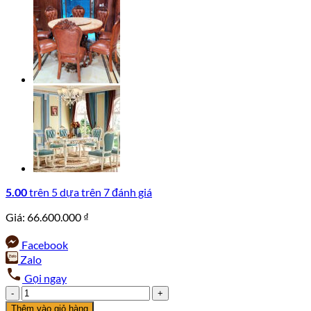
5.00
trên 5 dựa trên
7
đánh giá
Giá:
66.600.000
₫
Facebook
Zalo
Gọi ngay
Bộ
Bàn
Thêm vào giỏ hàng