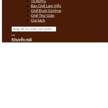
Tủ Rượu
Bàn Ghế Làm Việc
Ghế Đuôi Giường
Ghế Thư Giãn
Giá Sách
Tìm
kiếm:
Khuyến mãi