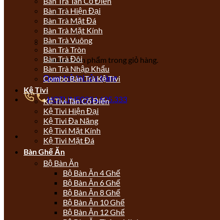
Bàn Trà Tân Cổ Điển
Bàn Trà Hiện Đại
Bàn Trà Mặt Đá
Bàn Trà Mặt Kính
Bàn Trà Vuông
Bàn Trà Tròn
Bàn Trà Đôi
Chưa có sản phẩm trong giỏ hàng.
Bàn Trà Nhập Khẩu
Quay trở lại cửa hàng
Combo Bàn Trà Kệ Tivi
Kệ Tivi
HOTLINE
0934.605.333
Kệ Tivi Tân Cổ Điển
Kệ Tivi Hiện Đại
Kệ Tivi Đa Năng
Kệ Tivi Mặt Kính
Kệ Tivi Mặt Đá
Bàn Ghế Ăn
Bộ Bàn Ăn
Bộ Bàn Ăn 4 Ghế
Bộ Bàn Ăn 6 Ghế
Bộ Bàn Ăn 8 Ghế
Bộ Bàn Ăn 10 Ghế
Bộ Bàn Ăn 12 Ghế