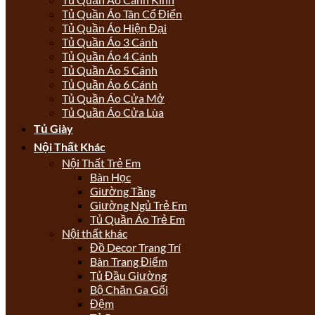
Tủ Quần Áo Tân Cổ Điển
Tủ Quần Áo Hiện Đại
Tủ Quần Áo 3 Cánh
Tủ Quần Áo 4 Cánh
Tủ Quần Áo 5 Cánh
Tủ Quần Áo 6 Cánh
Tủ Quần Áo Cửa Mở
Tủ Quần Áo Cửa Lùa
Tủ Giày
Nội Thất Khác
Nội Thất Trẻ Em
Bàn Học
Giường Tầng
Giường Ngủ Trẻ Em
Tủ Quần Áo Trẻ Em
Nội thất khác
Đồ Decor Trang Trí
Bàn Trang Điểm
Tủ Đầu Giường
Bộ Chăn Ga Gối
Đệm