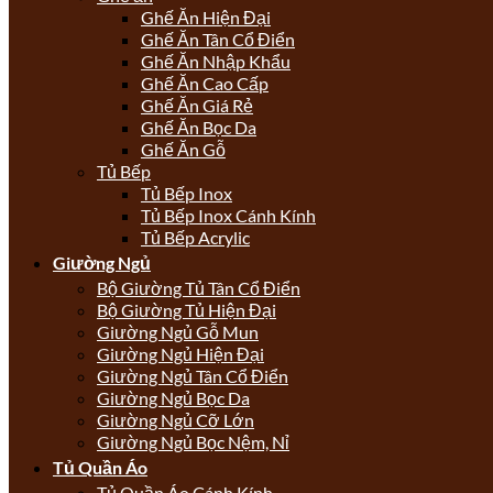
Ghế Ăn Hiện Đại
Ghế Ăn Tân Cổ Điển
Ghế Ăn Nhập Khẩu
Ghế Ăn Cao Cấp
Ghế Ăn Giá Rẻ
Ghế Ăn Bọc Da
Ghế Ăn Gỗ
Tủ Bếp
Tủ Bếp Inox
Tủ Bếp Inox Cánh Kính
Tủ Bếp Acrylic
Giường Ngủ
Bộ Giường Tủ Tân Cổ Điển
Bộ Giường Tủ Hiện Đại
Giường Ngủ Gỗ Mun
Giường Ngủ Hiện Đại
Giường Ngủ Tân Cổ Điển
Giường Ngủ Bọc Da
Giường Ngủ Cỡ Lớn
Giường Ngủ Bọc Nệm, Nỉ
Tủ Quần Áo
Tủ Quần Áo Cánh Kính