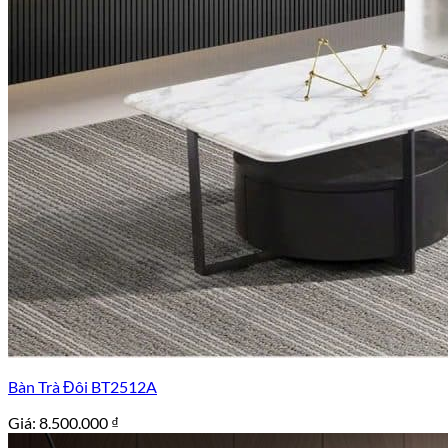
Bàn Trà Đôi BT2512A
Giá:
8.500.000
₫