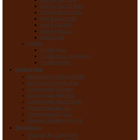
Ghế Ăn Tân Cổ Điển
Ghế Ăn Nhập Khẩu
Ghế Ăn Cao Cấp
Ghế Ăn Giá Rẻ
Ghế Ăn Bọc Da
Ghế Ăn Gỗ
Tủ Bếp
Tủ Bếp Inox
Tủ Bếp Inox Cánh Kính
Tủ Bếp Acrylic
Giường Ngủ
Bộ Giường Tủ Tân Cổ Điển
Bộ Giường Tủ Hiện Đại
Giường Ngủ Gỗ Mun
Giường Ngủ Hiện Đại
Giường Ngủ Tân Cổ Điển
Giường Ngủ Bọc Da
Giường Ngủ Cỡ Lớn
Giường Ngủ Bọc Nệm, Nỉ
Tủ Quần Áo
Tủ Quần Áo Cánh Kính