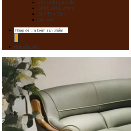
Bàn Ghế Làm Việc
Ghế Đuôi Giường
Ghế Thư Giãn
Giá Sách
Tìm
kiếm:
Khuyến mãi