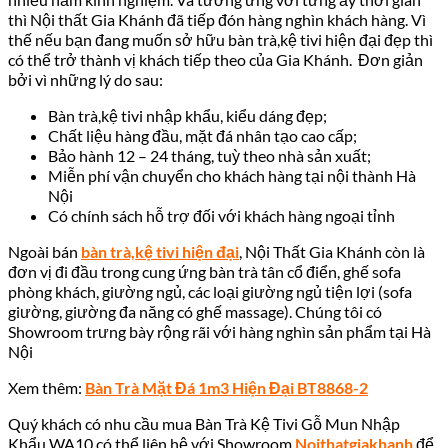
thì Nội thất Gia Khánh đã tiếp đón hàng nghìn khách hàng. Vì
thế nếu bạn đang muốn sở hữu bàn trà,kệ tivi hiện đại đẹp thì
có thể trở thành vị khách tiếp theo của Gia Khánh. Đơn giản
bởi vì những lý do sau:
Bàn trà,kệ tivi nhập khẩu, kiểu dáng đẹp;
Chất liệu hàng đầu, mặt đá nhân tạo cao cấp;
Bảo hành 12 – 24 tháng, tuỳ theo nhà sản xuất;
Miễn phí vận chuyển cho khách hàng tại nội thành Hà
Nội
Có chính sách hỗ trợ đối với khách hàng ngoại tỉnh
Ngoài bán
bàn trà,kệ tivi hiện đại
, Nội Thất Gia Khánh còn là
đơn vị đi đầu trong cung ứng bàn trà tân cổ điển, ghế sofa
phòng khách, giường ngủ, các loại giường ngủ tiện lợi (sofa
giường, giường đa năng có ghế massage). Chúng tôi có
Showroom trưng bày rộng rãi với hàng nghìn sản phẩm tại Hà
Nội
Xem thêm:
Bàn Trà Mặt Đá 1m3 Hiện Đại BT8868-2
Quý khách có nhu cầu mua Bàn Trà Kệ Tivi Gỗ Mun Nhập
Khẩu WA10 có thể liên hệ với Showroom
Noithatgiakhanh
để