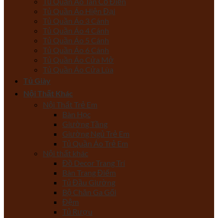
Tủ Quần Áo Tân Cổ Điển
Tủ Quần Áo Hiện Đại
Tủ Quần Áo 3 Cánh
Tủ Quần Áo 4 Cánh
Tủ Quần Áo 5 Cánh
Tủ Quần Áo 6 Cánh
Tủ Quần Áo Cửa Mở
Tủ Quần Áo Cửa Lùa
Tủ Giày
Nội Thất Khác
Nội Thất Trẻ Em
Bàn Học
Giường Tầng
Giường Ngủ Trẻ Em
Tủ Quần Áo Trẻ Em
Nội thất khác
Đồ Decor Trang Trí
Bàn Trang Điểm
Tủ Đầu Giường
Bộ Chăn Ga Gối
Đệm
Tủ Rượu