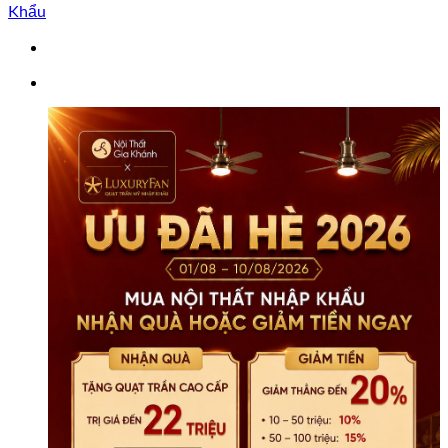
Gỗ
Khẩu
Mun
Nhập
Khẩu
WA10
số
lượng