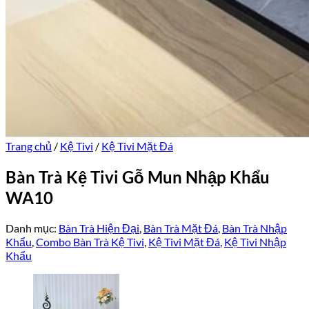
Trang chủ
/
Kệ Tivi
/
Kệ Tivi Mặt Đá
Bàn Trà Kệ Tivi Gỗ Mun Nhập Khẩu
WA10
Danh mục:
Bàn Trà Hiện Đại
,
Bàn Trà Mặt Đá
,
Bàn Trà Nhập
Khẩu
,
Combo Bàn Trà Kệ Tivi
,
Kệ Tivi Mặt Đá
,
Kệ Tivi Nhập
Khẩu