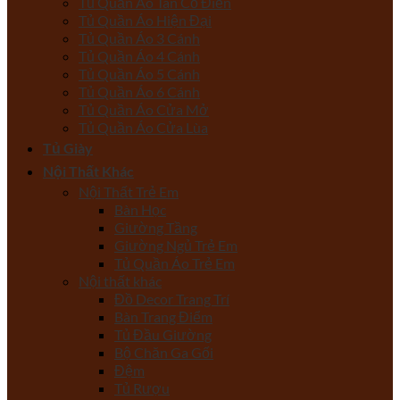
Tủ Quần Áo Tân Cổ Điển
Tủ Quần Áo Hiện Đại
Tủ Quần Áo 3 Cánh
Tủ Quần Áo 4 Cánh
Tủ Quần Áo 5 Cánh
Tủ Quần Áo 6 Cánh
Tủ Quần Áo Cửa Mở
Tủ Quần Áo Cửa Lùa
Tủ Giày
Nội Thất Khác
Nội Thất Trẻ Em
Bàn Học
Giường Tầng
Giường Ngủ Trẻ Em
Tủ Quần Áo Trẻ Em
Nội thất khác
Đồ Decor Trang Trí
Bàn Trang Điểm
Tủ Đầu Giường
Bộ Chăn Ga Gối
Đệm
Tủ Rượu