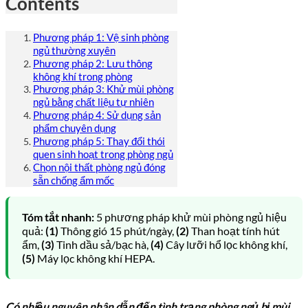
Contents
Phương pháp 1: Vệ sinh phòng
ngủ thường xuyên
Phương pháp 2: Lưu thông
không khí trong phòng
Phương pháp 3: Khử mùi phòng
ngủ bằng chất liệu tự nhiên
Phương pháp 4: Sử dụng sản
phẩm chuyên dụng
Phương pháp 5: Thay đổi thói
quen sinh hoạt trong phòng ngủ
Chọn nội thất phòng ngủ đóng
sẵn chống ẩm mốc
Tóm tắt nhanh:
5 phương pháp khử mùi phòng ngủ hiệu
quả:
(1)
Thông gió 15 phút/ngày,
(2)
Than hoạt tính hút
ẩm,
(3)
Tinh dầu sả/bạc hà,
(4)
Cây lưỡi hổ lọc không khí,
(5)
Máy lọc không khí HEPA.
Có nhiều nguyên nhân dẫn đến tình trạng phòng ngủ bị mùi