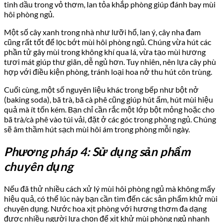
tinh dầu trong vỏ thơm, lan tỏa khắp phòng giúp đánh bay mùi
hôi phòng ngủ.
Một số cây xanh trong nhà như lưỡi hổ, lan ý, cây nha đam
cũng rất tốt để lọc bớt mùi hôi phòng ngủ. Chúng vừa hút các
phần tử gây mùi trong không khí qua lá, vừa tạo mùi hương
tươi mát giúp thư giãn, dễ ngủ hơn. Tuy nhiên, nên lựa cây phù
hợp với điều kiện phòng, tránh loại hoa nở thu hút côn trùng.
Cuối cùng, một số nguyên liệu khác trong bếp như bột nở
(baking soda), bã trà, bã cà phê cũng giúp hút ẩm, hút mùi hiệu
quả mà ít tốn kém. Bạn chỉ cần rắc một lớp bột mỏng hoặc cho
bã trà/cà phê vào túi vải, đặt ở các góc trong phòng ngủ. Chúng
sẽ âm thầm hút sạch mùi hôi ám trong phòng mỗi ngày.
Phương pháp 4: Sử dụng sản phẩm
chuyên dụng
Nếu đã thử nhiều cách xử lý mùi hôi phòng ngủ mà không mấy
hiệu quả, có thể lúc này bạn cần tìm đến các sản phẩm khử mùi
chuyên dụng. Nước hoa xịt phòng với hương thơm đa dạng
được nhiều người lựa chọn để xịt khử mùi phòng ngủ nhanh