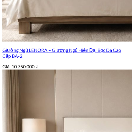
Giường Ngủ LENORA – Giường Ngủ Hiện Đại Bọc Da Cao
Cấp BA-2
Giá:
10.750.000
₫