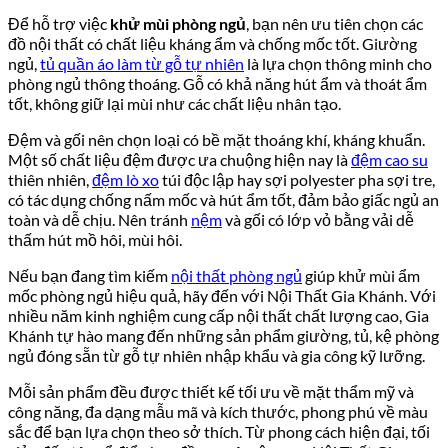
Để hỗ trợ việc
khử mùi phòng ngủ
, bạn nên ưu tiên chọn các
đồ nội thất có chất liệu kháng ẩm và chống mốc tốt. Giường
ngủ,
tủ quần áo làm từ gỗ tự nhiên
là lựa chọn thông minh cho
phòng ngủ thông thoáng. Gỗ có khả năng hút ẩm và thoát ẩm
tốt, không giữ lại mùi như các chất liệu nhân tạo.
Đệm và gối nên chọn loại có bề mặt thoáng khí, kháng khuẩn.
Một số chất liệu đệm được ưa chuộng hiện nay là
đệm cao su
thiên nhiên,
đệm lò xo
túi độc lập hay sợi polyester pha sợi tre,
có tác dụng chống nấm mốc và hút ẩm tốt, đảm bảo giấc ngủ an
toàn và dễ chịu. Nên tránh
nệm
và gối có lớp vỏ bằng vải dễ
thấm hút mồ hôi, mùi hôi.
Nếu bạn đang tìm kiếm
nội thất phòng ngủ
giúp khử mùi ẩm
mốc phòng ngủ hiệu quả, hãy đến với Nội Thất Gia Khánh. Với
nhiều năm kinh nghiệm cung cấp nội thất chất lượng cao, Gia
Khánh tự hào mang đến những sản phẩm giường, tủ, kệ phòng
ngủ đóng sẵn từ gỗ tự nhiên nhập khẩu và gia công kỹ lưỡng.
Mỗi sản phẩm đều được thiết kế tối ưu về mặt thẩm mỹ và
công năng, đa dạng mẫu mã và kích thước, phong phú về màu
sắc để bạn lựa chọn theo sở thích. Từ phong cách hiện đại, tối