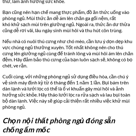
thư, làm ảnh hưởng sức khỏe.
Bạn cũng nên hạn chế mang thực phẩm, đồ ăn thức uống vào
phòng ngủ. Mùi thức ăn dễ ám lên chăn ga gối nệm, rất
khó khử sạch mùi trên giường ngủ. Ngoài ra, thức ăn dư thừa
cũng dễ rơi vãi, lâu ngày sinh mùi hôi và thu hút côn trùng.
Nếu nhà có nuôi thú cưng như chó mèo, cần lưu ý dọn dẹp khu
vực chúng ngủ thường xuyên. Tốt nhất không nên cho thú
cưng lên giường ngủ cùng để tránh lông và mùi hôi ám lên chăn
đệm. Hãy đảm bảo thú cưng của bạn luôn sạch sẽ, không có bọ
chét, ve rận.
Cuối cùng, với những phòng ngủ sử dụng điều hòa, cần chú ý
vệ sinh máy định kỳ từ 6 tháng đến 1 năm 1 lần. Bụi bám trên
dàn lạnh và lưới lọc có thể là ổ vi khuẩn gây mùi hôi và ảnh
hưởng sức khỏe. Hãy tháo lưới lọc ra rửa sạch và lau bụi toàn
bộ dàn lạnh. Việc này sẽ giúp cải thiện rất nhiều việc khử mùi
phòng ngủ.
Chọn nội thất phòng ngủ đóng sẵn
chống ẩm mốc