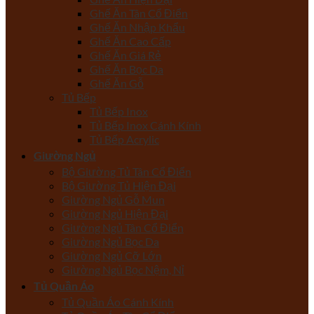
Ghế Ăn Tân Cổ Điển
Ghế Ăn Nhập Khẩu
Ghế Ăn Cao Cấp
Ghế Ăn Giá Rẻ
Ghế Ăn Bọc Da
Ghế Ăn Gỗ
Tủ Bếp
Tủ Bếp Inox
Tủ Bếp Inox Cánh Kính
Tủ Bếp Acrylic
Giường Ngủ
Bộ Giường Tủ Tân Cổ Điển
Bộ Giường Tủ Hiện Đại
Giường Ngủ Gỗ Mun
Giường Ngủ Hiện Đại
Giường Ngủ Tân Cổ Điển
Giường Ngủ Bọc Da
Giường Ngủ Cỡ Lớn
Giường Ngủ Bọc Nệm, Nỉ
Tủ Quần Áo
Tủ Quần Áo Cánh Kính