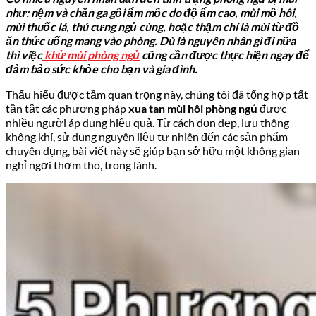
như: nệm và chăn ga gối ẩm mốc do độ ẩm cao, mùi mồ hôi,
mùi thuốc lá, thú cưng ngủ cùng, hoặc thậm chí là mùi từ đồ
ăn thức uống mang vào phòng. Dù là nguyên nhân gì đi nữa
thì việc
khử mùi phòng ngủ
cũng cần được thực hiện ngay để
đảm bảo sức khỏe cho bạn và gia đình.
Thấu hiểu được tầm quan trọng này, chúng tôi đã tổng hợp tất
tần tật các phương pháp
xua tan mùi hôi phòng ngủ
được
nhiều người áp dụng hiệu quả. Từ cách dọn dẹp, lưu thông
không khí, sử dụng nguyên liệu tự nhiên đến các sản phẩm
chuyên dụng, bài viết này sẽ giúp bạn sở hữu một không gian
nghỉ ngơi thơm tho, trong lành.