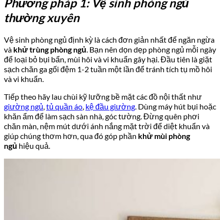
Phương pháp 1: Vệ sinh phòng ngủ
thường xuyên
Vệ sinh phòng ngủ định kỳ là cách đơn giản nhất để ngăn ngừa
và
khử trùng phòng ngủ
. Bạn nên dọn dẹp phòng ngủ mỗi ngày
để loại bỏ bụi bẩn, mùi hôi và vi khuẩn gây hại. Đầu tiên là giặt
sạch chăn ga gối đệm 1-2 tuần một lần để tránh tích tụ mồ hôi
và vi khuẩn.
Tiếp theo hãy lau chùi kỹ lưỡng bề mặt các đồ nội thất như
giường ngủ
,
tủ quần áo
,
kệ đầu giường
. Dùng máy hút bụi hoặc
khăn ẩm để làm sạch sàn nhà, góc tường. Đừng quên phơi
chăn màn, nệm mút dưới ánh nắng mặt trời để diệt khuẩn và
giúp chúng thơm hơn, qua đó góp phần
khử mùi phòng
ngủ
hiệu quả.