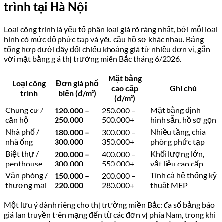
trình tại Hà Nội
Loại công trình là yếu tố phân loại giá rõ ràng nhất, bởi mỗi loại
hình có mức độ phức tạp và yêu cầu hồ sơ khác nhau. Bảng
tổng hợp dưới đây đối chiếu khoảng giá từ nhiều đơn vị, gắn
với mặt bằng giá thị trường miền Bắc tháng 6/2026.
Mặt bằng
Loại công
Đơn giá phổ
cao cấp
Ghi chú
trình
biến (đ/m²)
(đ/m²)
Chung cư /
Mặt bằng định
120.000 –
250.000 –
căn hộ
250.000
500.000+
hình sẵn, hồ sơ gọn
Nhà phố /
Nhiều tầng, chia
180.000 –
300.000 –
nhà ống
300.000
350.000+
phòng phức tạp
Biệt thự /
Khối lượng lớn,
200.000 –
400.000 –
penthouse
300.000
550.000+
vật liệu cao cấp
Văn phòng /
Tính cả hệ thống kỹ
150.000 –
200.000 –
thương mại
220.000
280.000+
thuật MEP
Một lưu ý dành riêng cho thị trường miền Bắc: đa số bảng báo
giá lan truyền trên mạng đến từ các đơn vị phía Nam, trong khi