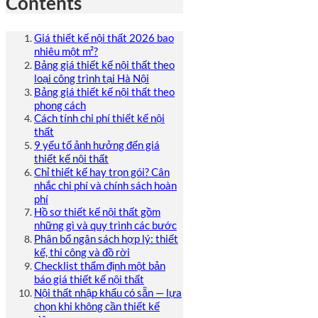
Contents
Giá thiết kế nội thất 2026 bao
nhiêu một m²?
Bảng giá thiết kế nội thất theo
loại công trình tại Hà Nội
Bảng giá thiết kế nội thất theo
phong cách
Cách tính chi phí thiết kế nội
thất
9 yếu tố ảnh hưởng đến giá
thiết kế nội thất
Chỉ thiết kế hay trọn gói? Cân
nhắc chi phí và chính sách hoàn
phí
Hồ sơ thiết kế nội thất gồm
những gì và quy trình các bước
Phân bổ ngân sách hợp lý: thiết
kế, thi công và đồ rời
Checklist thẩm định một bản
báo giá thiết kế nội thất
Nội thất nhập khẩu có sẵn — lựa
chọn khi không cần thiết kế