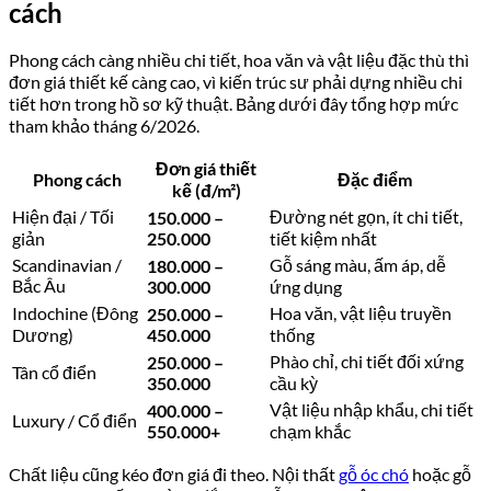
cách
Phong cách càng nhiều chi tiết, hoa văn và vật liệu đặc thù thì
đơn giá thiết kế càng cao, vì kiến trúc sư phải dựng nhiều chi
tiết hơn trong hồ sơ kỹ thuật. Bảng dưới đây tổng hợp mức
tham khảo tháng 6/2026.
Đơn giá thiết
Phong cách
Đặc điểm
kế (đ/m²)
Hiện đại / Tối
Đường nét gọn, ít chi tiết,
150.000 –
giản
250.000
tiết kiệm nhất
Scandinavian /
Gỗ sáng màu, ấm áp, dễ
180.000 –
Bắc Âu
300.000
ứng dụng
Indochine (Đông
Hoa văn, vật liệu truyền
250.000 –
Dương)
450.000
thống
Phào chỉ, chi tiết đối xứng
250.000 –
Tân cổ điển
350.000
cầu kỳ
Vật liệu nhập khẩu, chi tiết
400.000 –
Luxury / Cổ điển
550.000+
chạm khắc
Chất liệu cũng kéo đơn giá đi theo. Nội thất
gỗ óc chó
hoặc gỗ