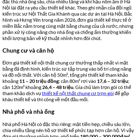
đặc thù nhà ống sâu, chia nhiều tầng và khí hậu nồm ẩm ở Hà
Nội lại đặt ra yêu cầu thiết kế khác. Theo ghi nhận của đội ngũ
kiến trúc sư Nội Thất Gia Khánh qua các dự án tại Hà Nội, Bắc
Ninh và Hưng Yên trong năm 2026, đơn giá thiết kế thực tế ở
miền Bắc nằm trong cùng mặt bằng chung của cả nước, nhưng
phần xử lý công năng cho nhà ống và chống ẩm thường khiến
khối lượng bản vẽ kỹ thuật nhỉnh hơn đôi chút.
Chung cư và căn hộ
Đơn giá thiết kế nội thất chung cư thường thấp nhất vì mặt
bằng đã định hình, kiến trúc sư tập trung vào bố trí công năng
và đồ nội thất. Với căn hộ 50m², tổng phí thiết kế tham khảo
khoảng
11 – 20 triệu đồng
; căn 80m² rơi vào
17,6 – 32 triệu
;
căn 120m² khoảng
26,4 – 48 triệu
. Gia chủ làm trọn gói có thể
tham khảo dịch vụ
thiết kế nội thất chung cư trọn gói
để gộp
khâu thiết kế và thi công về một đầu mối.
Nhà phố và nhà ống
Nhà phố Hà Nội có đặc thù riêng: mặt tiền hẹp, chiều sâu lớn,
chia nhiều tầng nên hồ sơ thiết kế phức tạp hơn căn hộ. Vì vậy
đơn giá thường nhỉnh hơn, phổ biến
180.000 – 300.000đ/m²
.