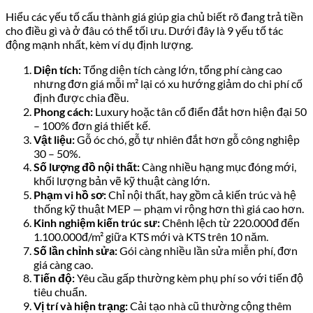
Hiểu các yếu tố cấu thành giá giúp gia chủ biết rõ đang trả tiền
cho điều gì và ở đâu có thể tối ưu. Dưới đây là 9 yếu tố tác
động mạnh nhất, kèm ví dụ định lượng.
Diện tích:
Tổng diện tích càng lớn, tổng phí càng cao
nhưng đơn giá mỗi m² lại có xu hướng giảm do chi phí cố
định được chia đều.
Phong cách:
Luxury hoặc tân cổ điển đắt hơn hiện đại 50
– 100% đơn giá thiết kế.
Vật liệu:
Gỗ óc chó, gỗ tự nhiên đắt hơn gỗ công nghiệp
30 – 50%.
Số lượng đồ nội thất:
Càng nhiều hạng mục đóng mới,
khối lượng bản vẽ kỹ thuật càng lớn.
Phạm vi hồ sơ:
Chỉ nội thất, hay gồm cả kiến trúc và hệ
thống kỹ thuật MEP — phạm vi rộng hơn thì giá cao hơn.
Kinh nghiệm kiến trúc sư:
Chênh lệch từ 220.000đ đến
1.100.000đ/m² giữa KTS mới và KTS trên 10 năm.
Số lần chỉnh sửa:
Gói càng nhiều lần sửa miễn phí, đơn
giá càng cao.
Tiến độ:
Yêu cầu gấp thường kèm phụ phí so với tiến độ
tiêu chuẩn.
Vị trí và hiện trạng:
Cải tạo nhà cũ thường cộng thêm