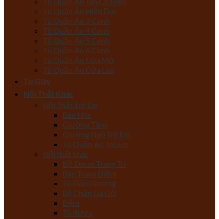
Tủ Quần Áo Tân Cổ Điển
Tủ Quần Áo Hiện Đại
Tủ Quần Áo 3 Cánh
Tủ Quần Áo 4 Cánh
Tủ Quần Áo 5 Cánh
Tủ Quần Áo 6 Cánh
Tủ Quần Áo Cửa Mở
Tủ Quần Áo Cửa Lùa
Tủ Giày
Nội Thất Khác
Nội Thất Trẻ Em
Bàn Học
Giường Tầng
Giường Ngủ Trẻ Em
Tủ Quần Áo Trẻ Em
Nội thất khác
Đồ Decor Trang Trí
Bàn Trang Điểm
Tủ Đầu Giường
Bộ Chăn Ga Gối
Đệm
Tủ Rượu