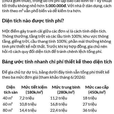
(chưa gồm thuế), trong đó chi phí lập báo cáo kinh tế – kỹ thuật
tối thiểu không nhỏ hơn
5.000.000đ
. Với nhà ở dân dụng, cách
tính theo m² vẫn phổ biến và dễ kiểm tra hơn.
Diện tích nào được tính phí?
Một điểm gây tranh cãi giữa các đơn vị là cách tính diện tích.
Thông thường, tầng trệt và các lầu tính 100%; khu vực thông
tầng, giếng trời, cầu thang tính 100%; phần mái thường không
tính phí thiết kế nội thất. Trước khi ký hợp đồng, gia chủ nên
hỏi rõ cách quy đổi diện tích để tránh chênh lệch tổng phí.
Bảng ước tính nhanh chi phí thiết kế theo diện tích
Để gia chủ tự dự trù, bảng dưới đây tính sẵn tổng phí thiết kế
theo ba mức đơn giá (tham khảo tháng 6/2026):
Diện
Mức tiết kiệm
Mức trung bình
Mức cao cấp
tích sàn
(180k/m²)
(280k/m²)
(450k/m²)
40 m²
7,2 triệu
11,2 triệu
18 triệu
60 m²
10,8 triệu
16,8 triệu
27 triệu
80 m²
14,4 triệu
22,4 triệu
36 triệu