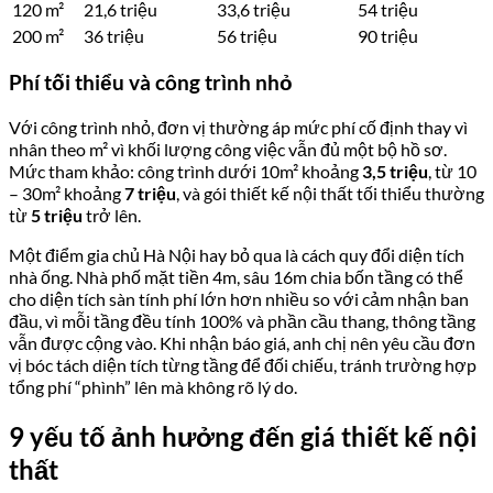
120 m²
21,6 triệu
33,6 triệu
54 triệu
200 m²
36 triệu
56 triệu
90 triệu
Phí tối thiểu và công trình nhỏ
Với công trình nhỏ, đơn vị thường áp mức phí cố định thay vì
nhân theo m² vì khối lượng công việc vẫn đủ một bộ hồ sơ.
Mức tham khảo: công trình dưới 10m² khoảng
3,5 triệu
, từ 10
– 30m² khoảng
7 triệu
, và gói thiết kế nội thất tối thiểu thường
từ
5 triệu
trở lên.
Một điểm gia chủ Hà Nội hay bỏ qua là cách quy đổi diện tích
nhà ống. Nhà phố mặt tiền 4m, sâu 16m chia bốn tầng có thể
cho diện tích sàn tính phí lớn hơn nhiều so với cảm nhận ban
đầu, vì mỗi tầng đều tính 100% và phần cầu thang, thông tầng
vẫn được cộng vào. Khi nhận báo giá, anh chị nên yêu cầu đơn
vị bóc tách diện tích từng tầng để đối chiếu, tránh trường hợp
tổng phí “phình” lên mà không rõ lý do.
9 yếu tố ảnh hưởng đến giá thiết kế nội
thất