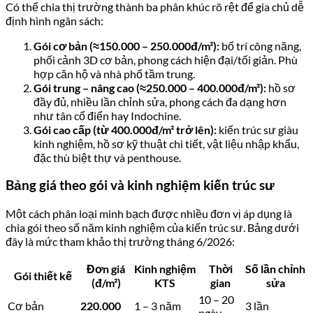
Có thể chia thị trường thành ba phân khúc rõ rệt để gia chủ dễ
định hình ngân sách:
Gói cơ bản (≈150.000 – 250.000đ/m²):
bố trí công năng,
phối cảnh 3D cơ bản, phong cách hiện đại/tối giản. Phù
hợp căn hộ và nhà phố tầm trung.
Gói trung – nâng cao (≈250.000 – 400.000đ/m²):
hồ sơ
đầy đủ, nhiều lần chỉnh sửa, phong cách đa dạng hơn
như tân cổ điển hay Indochine.
Gói cao cấp (từ 400.000đ/m² trở lên):
kiến trúc sư giàu
kinh nghiệm, hồ sơ kỹ thuật chi tiết, vật liệu nhập khẩu,
đặc thù biệt thự và penthouse.
Bảng giá theo gói và kinh nghiệm kiến trúc sư
Một cách phân loại minh bạch được nhiều đơn vị áp dụng là
chia gói theo số năm kinh nghiệm của kiến trúc sư. Bảng dưới
đây là mức tham khảo thị trường tháng 6/2026:
Đơn giá
Kinh nghiệm
Thời
Số lần chỉnh
Gói thiết kế
(đ/m²)
KTS
gian
sửa
10 – 20
Cơ bản
220.000
1 – 3 năm
3 lần
ngày