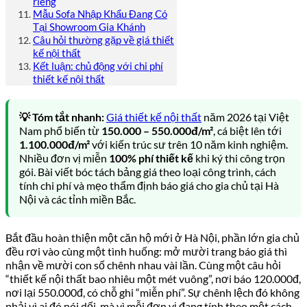
riêng
Mẫu Sofa Nhập Khẩu Đang Có
Tại Showroom Gia Khánh
Câu hỏi thường gặp về giá thiết
kế nội thất
Kết luận: chủ động với chi phí
thiết kế nội thất
💡 Tóm tắt nhanh:
Giá thiết kế nội thất
năm 2026 tại Việt
Nam phổ biến từ
150.000 – 550.000đ/m²
, cá biệt lên tới
1.100.000đ/m²
với kiến trúc sư trên 10 năm kinh nghiệm.
Nhiều đơn vị miễn
100% phí thiết kế
khi ký thi công trọn
gói. Bài viết bóc tách bảng giá theo loại công trình, cách
tính chi phí và mẹo thẩm định báo giá cho gia chủ tại Hà
Nội và các tỉnh miền Bắc.
Bắt đầu hoàn thiện một căn hộ mới ở Hà Nội, phần lớn gia chủ
đều rơi vào cùng một tình huống: mở mười trang báo giá thì
nhận về mười con số chênh nhau vài lần. Cùng một câu hỏi
“thiết kế nội thất bao nhiêu một mét vuông”, nơi báo 120.000đ,
nơi lại 550.000đ, có chỗ ghi “miễn phí”. Sự chênh lệch đó không
phải vì ai đó nói dối, mà vì mỗi đơn vị đang tính theo một cách