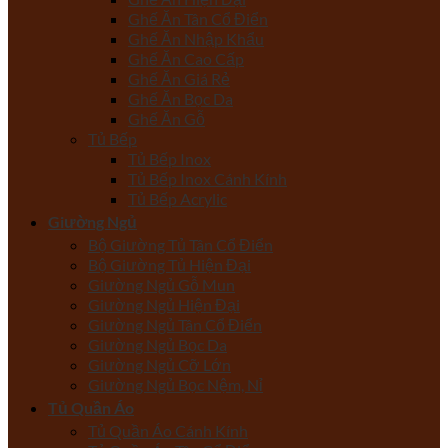
Ghế Ăn Tân Cổ Điển
Ghế Ăn Nhập Khẩu
Ghế Ăn Cao Cấp
Ghế Ăn Giá Rẻ
Ghế Ăn Bọc Da
Ghế Ăn Gỗ
Tủ Bếp
Tủ Bếp Inox
Tủ Bếp Inox Cánh Kính
Tủ Bếp Acrylic
Giường Ngủ
Bộ Giường Tủ Tân Cổ Điển
Bộ Giường Tủ Hiện Đại
Giường Ngủ Gỗ Mun
Giường Ngủ Hiện Đại
Giường Ngủ Tân Cổ Điển
Giường Ngủ Bọc Da
Giường Ngủ Cỡ Lớn
Giường Ngủ Bọc Nệm, Nỉ
Tủ Quần Áo
Tủ Quần Áo Cánh Kính