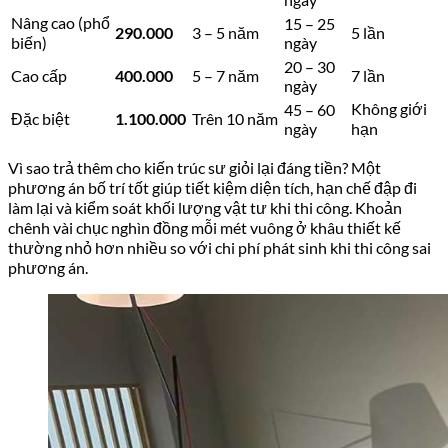
Nâng cao (phổ
15 – 25
290.000
3 – 5 năm
5 lần
biến)
ngày
20 – 30
Cao cấp
400.000
5 – 7 năm
7 lần
ngày
Không giới
45 – 60
Đặc biệt
1.100.000
Trên 10 năm
ngày
hạn
Vì sao trả thêm cho kiến trúc sư giỏi lại đáng tiền? Một
phương án bố trí tốt giúp tiết kiệm diện tích, hạn chế đập đi
làm lại và kiểm soát khối lượng vật tư khi thi công. Khoản
chênh vài chục nghìn đồng mỗi mét vuông ở khâu thiết kế
thường nhỏ hơn nhiều so với chi phí phát sinh khi thi công sai
phương án.