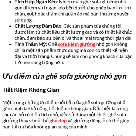
Tích Hợp Ngăn Kéo
: Nhiều mẫu ghế sofa giường nhỏ
gọn đi kèm với ngăn kéo bên dưới, cho phép bạn lưu trữ
chăn, gối, hoặc thậm chí quần áo mà bạn thường xuyên
sử dụng.
Chất Lượng Đảm Bảo
: Các sản phẩm của chúng tôi
được làm từ chất liệu chất lượng cao và có thiết kế chắc
chắn, đảm bảo sự bền bỉ và thoải mái trong thời gian dài.
Tính Thẩm Mỹ
: Ghế
sofa kiêm giường
nhỏ gọn không
chỉ là một sản phẩm thực dụng mà còn có thiết kế hiện
đại và thời trang. Chúng sẽ làm cho phòng khách của bạn
trở nên sang trọng hơn.
Ưu điểm của ghế sofa giường nhỏ gọn
Tiết Kiệm Không Gian
Một trong những ưu điểm nổi bật của ghế sofa giường nhỏ
gọn chính là khả năng tiết kiệm không gian. Đặc biệt là trong
các căn hộ có diện tích nhỏ, việc sử dụng một chiếc ghế sofa
giường thay vì một bộ
ghế đẹp
và giường riêng lẻ có thể giúp
bạn tối ưu hóa không gian sống của mình.