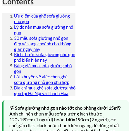
Contents
Ưu điểm của ghế sofa giường
nhỏ gọn
Lý do nên mua sofa giường nhỏ
gọn
30 mẫu sofa giường nhỏ gọn
đẹp và sang choảnh cho không
gian ngày nay
Kích thước sofa giường nhỏ gọn
phổ biến hiện nay
Bảng giá mua sofa giường nhỏ
gọn
Lời khuyên về việc chọn ghế
sofa giường nhỏ gọn phù hợp
Địa chỉ mua ghế sofa giường nhỏ
gọn tại Hà Nội và Thanh Hóa
💡 Sofa giường nhỏ gọn nào tốt cho phòng dưới 15m²?
Anh chị nên chọn mẫu sofa giường kích thước
120x190cm (1 người) hoặc 140x190cm (2 người), cơ
chế gấp click-clack hoặc thanh kéo ngang dễ dùng nhất.