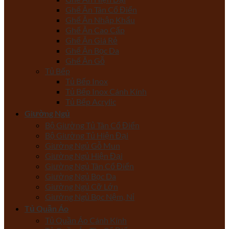
Ghế Ăn Tân Cổ Điển
Ghế Ăn Nhập Khẩu
Ghế Ăn Cao Cấp
Ghế Ăn Giá Rẻ
Ghế Ăn Bọc Da
Ghế Ăn Gỗ
Tủ Bếp
Tủ Bếp Inox
Tủ Bếp Inox Cánh Kính
Tủ Bếp Acrylic
Giường Ngủ
Bộ Giường Tủ Tân Cổ Điển
Bộ Giường Tủ Hiện Đại
Giường Ngủ Gỗ Mun
Giường Ngủ Hiện Đại
Giường Ngủ Tân Cổ Điển
Giường Ngủ Bọc Da
Giường Ngủ Cỡ Lớn
Giường Ngủ Bọc Nệm, Nỉ
Tủ Quần Áo
Tủ Quần Áo Cánh Kính