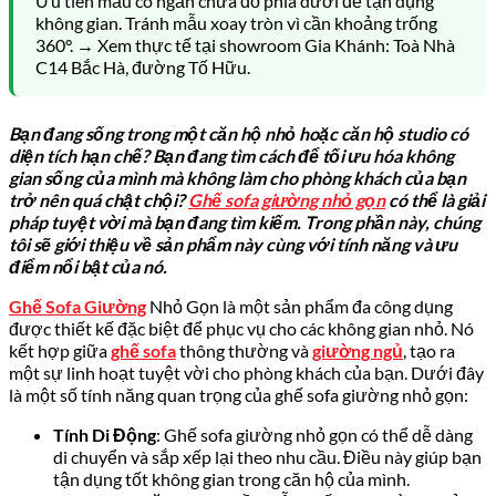
Ưu tiên mẫu có ngăn chứa đồ phía dưới để tận dụng
không gian. Tránh mẫu xoay tròn vì cần khoảng trống
360°. → Xem thực tế tại showroom Gia Khánh: Toà Nhà
C14 Bắc Hà, đường Tố Hữu.
Bạn đang sống trong một căn hộ nhỏ hoặc căn hộ studio có
diện tích hạn chế? Bạn đang tìm cách để tối ưu hóa không
gian sống của mình mà không làm cho phòng khách của bạn
trở nên quá chật chội?
Ghế sofa giường nhỏ gọn
có thể là giải
pháp tuyệt vời mà bạn đang tìm kiếm. Trong phần này, chúng
tôi sẽ giới thiệu về sản phẩm này cùng với tính năng và ưu
điểm nổi bật của nó.
Ghế Sofa Giường
Nhỏ Gọn là một sản phẩm đa công dụng
được thiết kế đặc biệt để phục vụ cho các không gian nhỏ. Nó
kết hợp giữa
ghế sofa
thông thường và
giường ngủ
, tạo ra
một sự linh hoạt tuyệt vời cho phòng khách của bạn. Dưới đây
là một số tính năng quan trọng của ghế sofa giường nhỏ gọn:
Tính Di Động
: Ghế sofa giường nhỏ gọn có thể dễ dàng
di chuyển và sắp xếp lại theo nhu cầu. Điều này giúp bạn
tận dụng tốt không gian trong căn hộ của mình.