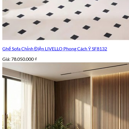
Ghế Sofa Chỉnh Điện LIVELLO Phong Cách Ý SF8132
Giá:
78.050.000
₫