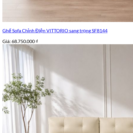
Ghế Sofa Chỉnh Điện VITTORIO sang trọng SF8144
Giá:
68.750.000
₫