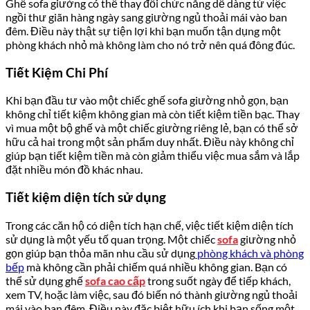
Ghế sofa giường có thể thay đổi chức năng dễ dàng từ việc
ngồi thư giãn hàng ngày sang giường ngủ thoải mái vào ban
đêm. Điều này thật sự tiện lợi khi bạn muốn tận dụng một
phòng khách nhỏ mà không làm cho nó trở nên quá đông đúc.
Tiết Kiệm Chi Phí
Khi bạn đầu tư vào một chiếc ghế sofa giường nhỏ gọn, bạn
không chỉ tiết kiệm không gian mà còn tiết kiệm tiền bạc. Thay
vì mua một bộ ghế và một chiếc giường riêng lẻ, bạn có thể sở
hữu cả hai trong một sản phẩm duy nhất. Điều này không chỉ
giúp bạn tiết kiệm tiền mà còn giảm thiểu việc mua sắm và lắp
đặt nhiều món đồ khác nhau.
Tiết kiệm diện tích sử dụng
Trong các căn hộ có diện tích hạn chế, việc tiết kiệm diện tích
sử dụng là một yếu tố quan trọng. Một chiếc
sofa
giường nhỏ
gọn giúp bạn thỏa mãn nhu cầu sử dụng
phòng khách và phòng
bếp
mà không cần phải chiếm quá nhiều không gian. Bạn có
thể sử dụng ghế
sofa cao cấp
trong suốt ngày để tiếp khách,
xem TV, hoặc làm việc, sau đó biến nó thành giường ngủ thoải
mái vào ban đêm. Điều này đặc biệt hữu ích khi bạn sống một