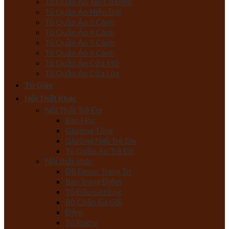
Tủ Quần Áo Tân Cổ Điển
Tủ Quần Áo Hiện Đại
Tủ Quần Áo 3 Cánh
Tủ Quần Áo 4 Cánh
Tủ Quần Áo 5 Cánh
Tủ Quần Áo 6 Cánh
Tủ Quần Áo Cửa Mở
Tủ Quần Áo Cửa Lùa
Tủ Giày
Nội Thất Khác
Nội Thất Trẻ Em
Bàn Học
Giường Tầng
Giường Ngủ Trẻ Em
Tủ Quần Áo Trẻ Em
Nội thất khác
Đồ Decor Trang Trí
Bàn Trang Điểm
Tủ Đầu Giường
Bộ Chăn Ga Gối
Đệm
Tủ Rượu