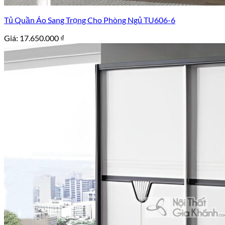
Tủ Quần Áo Sang Trọng Cho Phòng Ngủ TU606-6
Giá:
17.650.000
₫