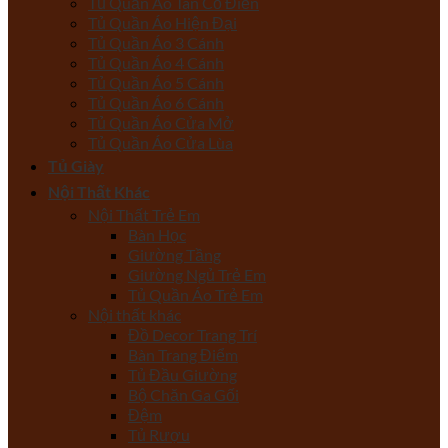
Tủ Quần Áo Tân Cổ Điển
Tủ Quần Áo Hiện Đại
Tủ Quần Áo 3 Cánh
Tủ Quần Áo 4 Cánh
Tủ Quần Áo 5 Cánh
Tủ Quần Áo 6 Cánh
Tủ Quần Áo Cửa Mở
Tủ Quần Áo Cửa Lùa
Tủ Giày
Nội Thất Khác
Nội Thất Trẻ Em
Bàn Học
Giường Tầng
Giường Ngủ Trẻ Em
Tủ Quần Áo Trẻ Em
Nội thất khác
Đồ Decor Trang Trí
Bàn Trang Điểm
Tủ Đầu Giường
Bộ Chăn Ga Gối
Đệm
Tủ Rượu