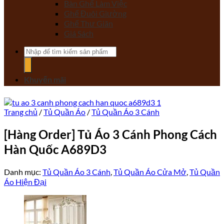
Bàn Ghế Làm Việc
Ghế Đuôi Giường
Ghế Thư Giãn
Giá Sách
Tìm
kiếm:
Khuyến mãi
Trang chủ
/
Tủ Quần Áo
/
Tủ Quần Áo 3 Cánh
[Hàng Order] Tủ Áo 3 Cánh Phong Cách
Hàn Quốc A689D3
Danh mục:
Tủ Quần Áo 3 Cánh
,
Tủ Quần Áo Cửa Mở
,
Tủ Quần
Áo Hiện Đại