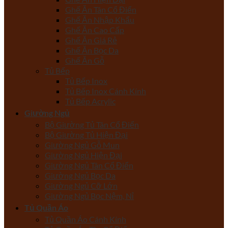
Ghế Ăn Tân Cổ Điển
Ghế Ăn Nhập Khẩu
Ghế Ăn Cao Cấp
Ghế Ăn Giá Rẻ
Ghế Ăn Bọc Da
Ghế Ăn Gỗ
Tủ Bếp
Tủ Bếp Inox
Tủ Bếp Inox Cánh Kính
Tủ Bếp Acrylic
Giường Ngủ
Bộ Giường Tủ Tân Cổ Điển
Bộ Giường Tủ Hiện Đại
Giường Ngủ Gỗ Mun
Giường Ngủ Hiện Đại
Giường Ngủ Tân Cổ Điển
Giường Ngủ Bọc Da
Giường Ngủ Cỡ Lớn
Giường Ngủ Bọc Nệm, Nỉ
Tủ Quần Áo
Tủ Quần Áo Cánh Kính