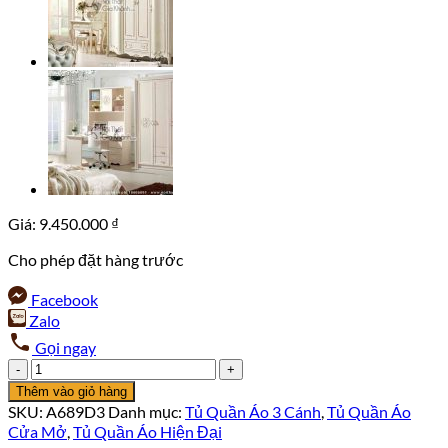
Giá:
9.450.000
₫
Cho phép đặt hàng trước
Facebook
Zalo
Gọi ngay
Tủ
áo
Thêm vào giỏ hàng
3
SKU:
A689D3
Danh mục:
Tủ Quần Áo 3 Cánh
,
Tủ Quần Áo
cánh
Cửa Mở
,
Tủ Quần Áo Hiện Đại
phong