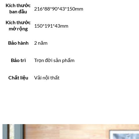
Kích thước
216*88*90*43*150mm
ban đầu
Kích thước
150*191*43mm
mở rộng
Bảo hành
2 năm
Bảo trì
Trọn đời sản phẩm
Chất liệu
Vải nội thất