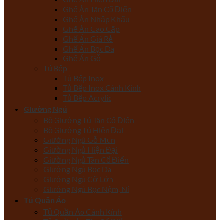
Ghế Ăn Tân Cổ Điển
Ghế Ăn Nhập Khẩu
Ghế Ăn Cao Cấp
Ghế Ăn Giá Rẻ
Ghế Ăn Bọc Da
Ghế Ăn Gỗ
Tủ Bếp
Tủ Bếp Inox
Tủ Bếp Inox Cánh Kính
Tủ Bếp Acrylic
Giường Ngủ
Bộ Giường Tủ Tân Cổ Điển
Bộ Giường Tủ Hiện Đại
Giường Ngủ Gỗ Mun
Giường Ngủ Hiện Đại
Giường Ngủ Tân Cổ Điển
Giường Ngủ Bọc Da
Giường Ngủ Cỡ Lớn
Giường Ngủ Bọc Nệm, Nỉ
Tủ Quần Áo
Tủ Quần Áo Cánh Kính