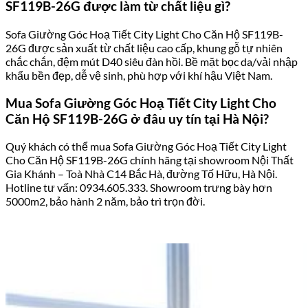
SF119B-26G được làm từ chất liệu gì?
Sofa Giường Góc Hoạ Tiết City Light Cho Căn Hộ SF119B-
26G được sản xuất từ chất liệu cao cấp, khung gỗ tự nhiên
chắc chắn, đệm mút D40 siêu đàn hồi. Bề mặt bọc da/vải nhập
khẩu bền đẹp, dễ vệ sinh, phù hợp với khí hậu Việt Nam.
Mua Sofa Giường Góc Hoạ Tiết City Light Cho
Căn Hộ SF119B-26G ở đâu uy tín tại Hà Nội?
Quý khách có thể mua Sofa Giường Góc Hoạ Tiết City Light
Cho Căn Hộ SF119B-26G chính hãng tại showroom Nội Thất
Gia Khánh – Toà Nhà C14 Bắc Hà, đường Tố Hữu, Hà Nội.
Hotline tư vấn: 0934.605.333. Showroom trưng bày hơn
5000m2, bảo hành 2 năm, bảo trì trọn đời.