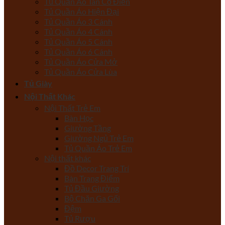
Tủ Quần Áo Tân Cổ Điển
Tủ Quần Áo Hiện Đại
Tủ Quần Áo 3 Cánh
Tủ Quần Áo 4 Cánh
Tủ Quần Áo 5 Cánh
Tủ Quần Áo 6 Cánh
Tủ Quần Áo Cửa Mở
Tủ Quần Áo Cửa Lùa
Tủ Giày
Nội Thất Khác
Nội Thất Trẻ Em
Bàn Học
Giường Tầng
Giường Ngủ Trẻ Em
Tủ Quần Áo Trẻ Em
Nội thất khác
Đồ Decor Trang Trí
Bàn Trang Điểm
Tủ Đầu Giường
Bộ Chăn Ga Gối
Đệm
Tủ Rượu