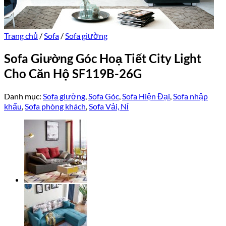
Trang chủ
/
Sofa
/
Sofa giường
Sofa Giường Góc Hoạ Tiết City Light
Cho Căn Hộ SF119B-26G
Danh mục:
Sofa giường
,
Sofa Góc
,
Sofa Hiện Đại
,
Sofa nhập
khẩu
,
Sofa phòng khách
,
Sofa Vải, Nỉ