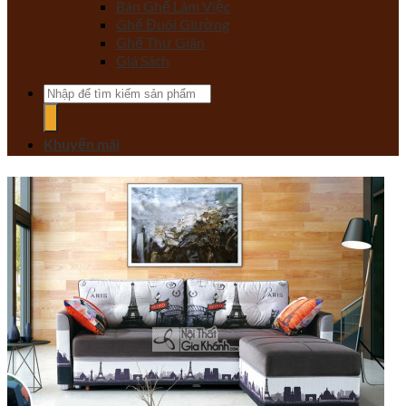
Bàn Ghế Làm Việc
Ghế Đuôi Giường
Ghế Thư Giãn
Giá Sách
Tìm
kiếm:
Khuyến mãi