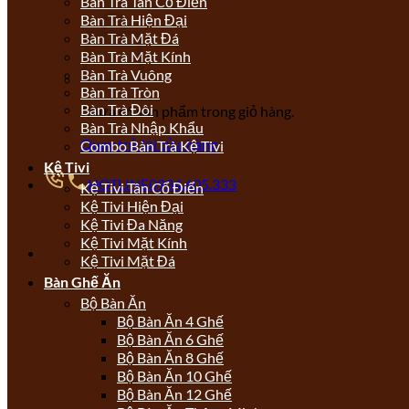
Bàn Trà Tân Cổ Điển
Bàn Trà Hiện Đại
Bàn Trà Mặt Đá
Bàn Trà Mặt Kính
Bàn Trà Vuông
Bàn Trà Tròn
Bàn Trà Đôi
Chưa có sản phẩm trong giỏ hàng.
Bàn Trà Nhập Khẩu
Quay trở lại cửa hàng
Combo Bàn Trà Kệ Tivi
Kệ Tivi
HOTLINE
0934.605.333
Kệ Tivi Tân Cổ Điển
Kệ Tivi Hiện Đại
Kệ Tivi Đa Năng
Kệ Tivi Mặt Kính
Kệ Tivi Mặt Đá
Bàn Ghế Ăn
Bộ Bàn Ăn
Bộ Bàn Ăn 4 Ghế
Bộ Bàn Ăn 6 Ghế
Bộ Bàn Ăn 8 Ghế
Bộ Bàn Ăn 10 Ghế
Bộ Bàn Ăn 12 Ghế