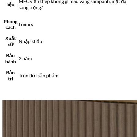
MFC,viền thép không gỉ màu vàng sampanh, mặt đá
liệu
sang trọng.*
Phong
Luxury
cách
Xuất
Nhập khẩu
xứ
Bảo
2 năm
hành
Bảo
Trọn đời sản phẩm
trì