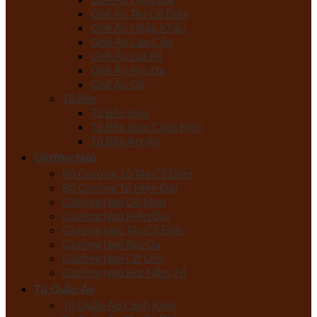
Ghế Ăn Tân Cổ Điển
Ghế Ăn Nhập Khẩu
Ghế Ăn Cao Cấp
Ghế Ăn Giá Rẻ
Ghế Ăn Bọc Da
Ghế Ăn Gỗ
Tủ Bếp
Tủ Bếp Inox
Tủ Bếp Inox Cánh Kính
Tủ Bếp Acrylic
Giường Ngủ
Bộ Giường Tủ Tân Cổ Điển
Bộ Giường Tủ Hiện Đại
Giường Ngủ Gỗ Mun
Giường Ngủ Hiện Đại
Giường Ngủ Tân Cổ Điển
Giường Ngủ Bọc Da
Giường Ngủ Cỡ Lớn
Giường Ngủ Bọc Nệm, Nỉ
Tủ Quần Áo
Tủ Quần Áo Cánh Kính