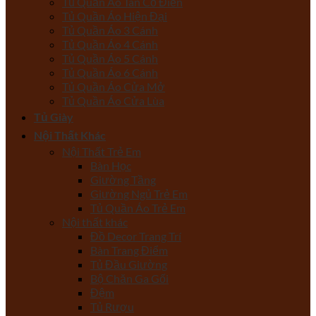
Tủ Quần Áo Tân Cổ Điển
Tủ Quần Áo Hiện Đại
Tủ Quần Áo 3 Cánh
Tủ Quần Áo 4 Cánh
Tủ Quần Áo 5 Cánh
Tủ Quần Áo 6 Cánh
Tủ Quần Áo Cửa Mở
Tủ Quần Áo Cửa Lùa
Tủ Giày
Nội Thất Khác
Nội Thất Trẻ Em
Bàn Học
Giường Tầng
Giường Ngủ Trẻ Em
Tủ Quần Áo Trẻ Em
Nội thất khác
Đồ Decor Trang Trí
Bàn Trang Điểm
Tủ Đầu Giường
Bộ Chăn Ga Gối
Đệm
Tủ Rượu