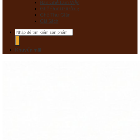
Bàn Ghế Làm Việc
Ghế Đuôi Giường
Ghế Thư Giãn
Giá Sách
Tìm
kiếm:
Khuyến mãi