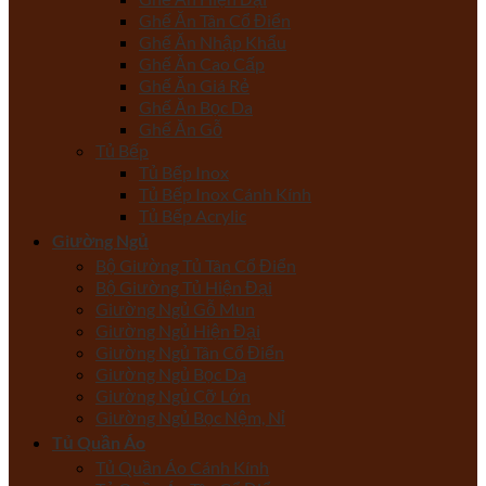
Ghế Ăn Tân Cổ Điển
Ghế Ăn Nhập Khẩu
Ghế Ăn Cao Cấp
Ghế Ăn Giá Rẻ
Ghế Ăn Bọc Da
Ghế Ăn Gỗ
Tủ Bếp
Tủ Bếp Inox
Tủ Bếp Inox Cánh Kính
Tủ Bếp Acrylic
Giường Ngủ
Bộ Giường Tủ Tân Cổ Điển
Bộ Giường Tủ Hiện Đại
Giường Ngủ Gỗ Mun
Giường Ngủ Hiện Đại
Giường Ngủ Tân Cổ Điển
Giường Ngủ Bọc Da
Giường Ngủ Cỡ Lớn
Giường Ngủ Bọc Nệm, Nỉ
Tủ Quần Áo
Tủ Quần Áo Cánh Kính