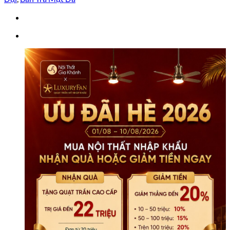
BTK6102
số
lượng