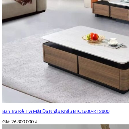
Bàn Trà Kệ Tivi Mặt Đá Nhập Khẩu BTC1600-KT2800
Giá:
26.300.000
₫