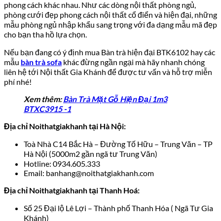
phong cách khác nhau. Như các dòng nội thất phòng ngủ,
phòng cưới đẹp phong cách nội thất cổ điển và hiện đại, những
mẫu phòng ngủ nhập khẩu sang trọng với đa dạng mẫu mã đẹp
cho bạn tha hồ lựa chọn.
Nếu bạn đang có ý định mua Bàn trà hiện đại BTK6102 hay các
mẫu
bàn trà sofa
khác đừng ngần ngại mà hãy nhanh chóng
liên hệ tới Nội thất Gia Khánh để được tư vấn và hỗ trợ miễn
phí nhé!
Xem thêm:
Bàn Trà Mặt Gỗ Hiện Đại 1m3
BTXC3915 -1
Địa chỉ Noithatgiakhanh tại Hà Nội:
Toà Nhà C14 Bắc Hà – Đường Tố Hữu – Trung Văn – TP
Hà Nội (5000m2 gần ngã tư Trung Văn)
Hotline: 0934.605.333
Email: banhang@noithatgiakhanh.com
Địa chỉ Noithatgiakhanh tại Thanh Hoá:
Số 25 Đại lộ Lê Lợi – Thành phố Thanh Hóa ( Ngã Tư Gia
Khánh)