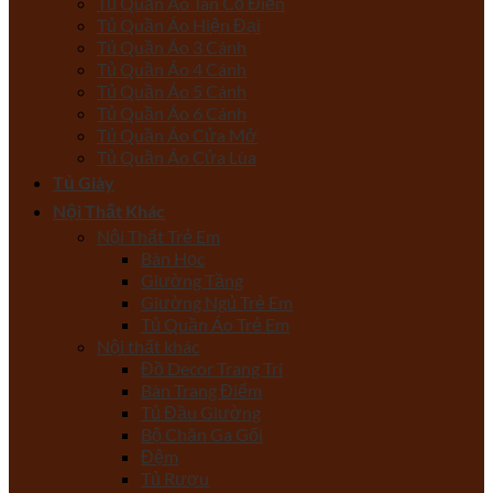
Tủ Quần Áo Tân Cổ Điển
Tủ Quần Áo Hiện Đại
Tủ Quần Áo 3 Cánh
Tủ Quần Áo 4 Cánh
Tủ Quần Áo 5 Cánh
Tủ Quần Áo 6 Cánh
Tủ Quần Áo Cửa Mở
Tủ Quần Áo Cửa Lùa
Tủ Giày
Nội Thất Khác
Nội Thất Trẻ Em
Bàn Học
Giường Tầng
Giường Ngủ Trẻ Em
Tủ Quần Áo Trẻ Em
Nội thất khác
Đồ Decor Trang Trí
Bàn Trang Điểm
Tủ Đầu Giường
Bộ Chăn Ga Gối
Đệm
Tủ Rượu