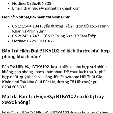
Hotline: 0936.486.333
Email: thanhhoa@noithatgiakhanh.com
Liên hệ Noithatgiakhanh tại Ninh Bình:
CS 1: 134 + 134 tuyến đường Trần Hương Đạo, xã Ninh
Khánh,TP.Ninh Bình
CS 2: 245 + 247 – Tổ 9 P. Trung Sơn, TP. Tam Điệp
Hotline: 02293.700.366
Bàn Trà Hiện Đại BTK6102 có kích thước phù hợp
phòng khách nào?
Bàn Trà Hiện Đại BTK6102 được thiết kế phù hợp với nhiều
không gian phòng khách khác nhau. Để chọn kích thước phù
hợp nhất, quý khách vui lòng đến Showroom Nội Thất Gia
Khánh tại Toà Nhà C14 Bắc Hà, đường Tố Hữu hoặc gọi
0934.605.333.
Mặt đá Bàn Trà Hiện Đại BTK6102 có dễ bị trầy
xước không?
Mặt đá của Bàn Trà Hiện Đại BTK6102 được chọn lọc kỹ càng,