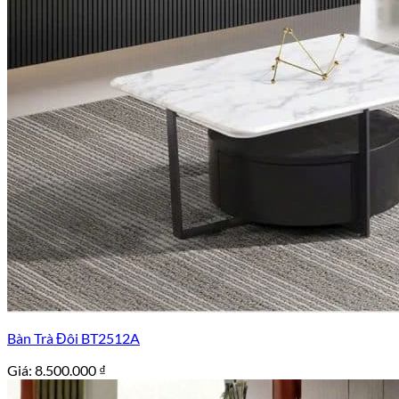
Bàn Trà Đôi BT2512A
Giá:
8.500.000
₫