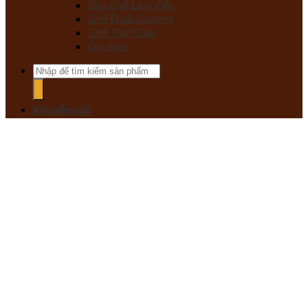
Bàn Ghế Làm Việc
Ghế Đuôi Giường
Ghế Thư Giãn
Giá Sách
Tìm
kiếm:
Khuyến mãi