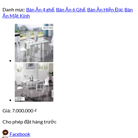
Danh mục:
Bàn Ăn 4 ghế
,
Bàn Ăn 6 Ghế
,
Bàn Ăn Hiện Đại
,
Bàn
Ăn Mặt Kính
Giá:
7.000.000
₫
Cho phép đặt hàng trước
Facebook