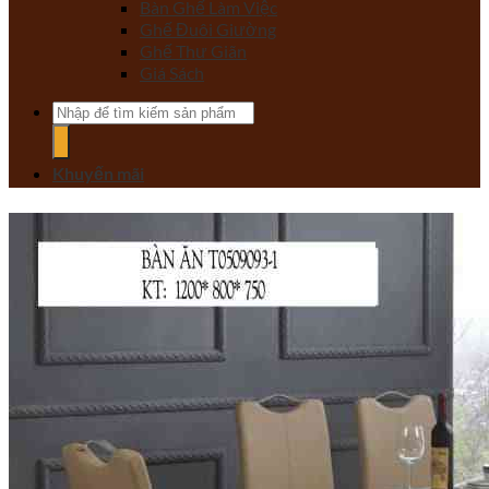
Bàn Ghế Làm Việc
Ghế Đuôi Giường
Ghế Thư Giãn
Giá Sách
Tìm
kiếm:
Khuyến mãi