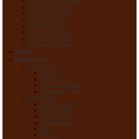
Tủ Quần Áo Tân Cổ Điển
Tủ Quần Áo Hiện Đại
Tủ Quần Áo 3 Cánh
Tủ Quần Áo 4 Cánh
Tủ Quần Áo 5 Cánh
Tủ Quần Áo 6 Cánh
Tủ Quần Áo Cửa Mở
Tủ Quần Áo Cửa Lùa
Tủ Giày
Nội Thất Khác
Nội Thất Trẻ Em
Bàn Học
Giường Tầng
Giường Ngủ Trẻ Em
Tủ Quần Áo Trẻ Em
Nội thất khác
Đồ Decor Trang Trí
Bàn Trang Điểm
Tủ Đầu Giường
Bộ Chăn Ga Gối
Đệm
Tủ Rượu