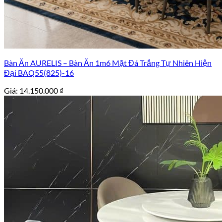
Bàn Ăn AURELIS – Bàn Ăn 1m6 Mặt Đá Trắng Tự Nhiên Hiện
Đại BAQ55(825)-16
Giá:
14.150.000
₫