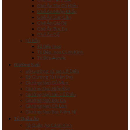
Ghế Ăn Tân Cổ Điển
Ghế Ăn Nhập Khẩu
Ghế Ăn Cao Cấp
Ghế Ăn Giá Rẻ
Ghế Ăn Bọc Da
Ghế Ăn Gỗ
Tủ Bếp
Tủ Bếp Inox
Tủ Bếp Inox Cánh Kính
Tủ Bếp Acrylic
Giường Ngủ
Bộ Giường Tủ Tân Cổ Điển
Bộ Giường Tủ Hiện Đại
Giường Ngủ Gỗ Mun
Giường Ngủ Hiện Đại
Giường Ngủ Tân Cổ Điển
Giường Ngủ Bọc Da
Giường Ngủ Cỡ Lớn
Giường Ngủ Bọc Nệm, Nỉ
Tủ Quần Áo
Tủ Quần Áo Cánh Kính