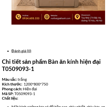
Đánh giá (0)
Chi tiết sản phẩm Bàn ăn kính hiện đại
T0509093-1
Màu sắc:
trắng
Kích thước:
1200*800*750
Phong cách:
Hiện đại
Mã SP:
T0509093-1
Chất liệu:
Mặt kính cường lực có độ bền cao, chịu nhiệt, chịu lực, an