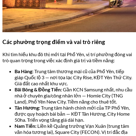
Các phường trọng điểm và vai trò riêng
Khi tìm hiểu khu đô thị mới tại Phổ Yên, vị trí phường đóng vai
trò quan trọng trong việc xác định giá trị và tiềm năng:
Ba Hàng:
Trung tâm thương mại cũ của Phổ Yên, tiếp
giáp Quốc lộ 3 — nơi tọa lạc City Rise, KĐT Yên Thứ City.
Giá đất cao nhất khu vực.
Bãi Bông & Đồng Tiến:
Gần KCN Samsung nhất, nhu cầu
nhà ở chuyên gia/công nhân lớn — Homie City (TNG
Land), Phổ Yên New City. Tiềm năng cho thuê tốt.
Tân Hương:
Trung tâm hành chính mới của TP Phổ Yên,
được quy hoạch bài bản — KĐT Tân Hương, City Home
50ha. Triển vọng tăng giá dài hạn.
Nam Tiến:
Liền kề Quảng trường Vạn Xuân (trung tâm
văn hóa tương lai), Square City (FECON). Vị trí đắc địa