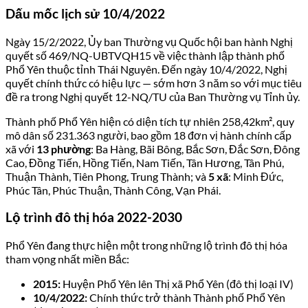
Dấu mốc lịch sử 10/4/2022
Ngày 15/2/2022, Ủy ban Thường vụ Quốc hội ban hành Nghị
quyết số 469/NQ-UBTVQH15 về việc thành lập thành phố
Phổ Yên thuộc tỉnh Thái Nguyên. Đến ngày 10/4/2022, Nghị
quyết chính thức có hiệu lực — sớm hơn 3 năm so với mục tiêu
đề ra trong Nghị quyết 12-NQ/TU của Ban Thường vụ Tỉnh ủy.
Thành phố Phổ Yên hiện có diện tích tự nhiên 258,42km², quy
mô dân số 231.363 người, bao gồm 18 đơn vị hành chính cấp
xã với
13 phường
: Ba Hàng, Bãi Bông, Bắc Sơn, Đắc Sơn, Đông
Cao, Đồng Tiến, Hồng Tiến, Nam Tiến, Tân Hương, Tân Phú,
Thuận Thành, Tiên Phong, Trung Thành; và
5 xã
: Minh Đức,
Phúc Tân, Phúc Thuận, Thành Công, Vạn Phái.
Lộ trình đô thị hóa 2022-2030
Phổ Yên đang thực hiện một trong những lộ trình đô thị hóa
tham vọng nhất miền Bắc:
2015:
Huyện Phổ Yên lên Thị xã Phổ Yên (đô thị loại IV)
10/4/2022:
Chính thức trở thành Thành phố Phổ Yên