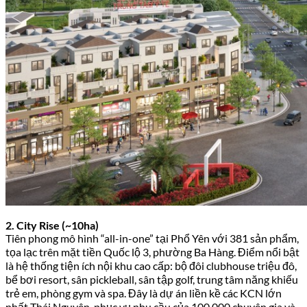
2. City Rise (~10ha)
Tiên phong mô hình “all-in-one” tại Phổ Yên với 381 sản phẩm,
tọa lạc trên mặt tiền Quốc lộ 3, phường Ba Hàng. Điểm nổi bật
là hệ thống tiện ích nội khu cao cấp: bộ đôi clubhouse triệu đô,
bể bơi resort, sân pickleball, sân tập golf, trung tâm năng khiếu
trẻ em, phòng gym và spa. Đây là dự án liền kề các KCN lớn
nhất Thái Nguyên, phục vụ nhu cầu của 100.000 chuyên gia và