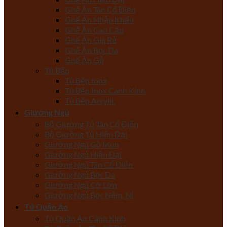
Ghế Ăn Tân Cổ Điển
Ghế Ăn Nhập Khẩu
Ghế Ăn Cao Cấp
Ghế Ăn Giá Rẻ
Ghế Ăn Bọc Da
Ghế Ăn Gỗ
Tủ Bếp
Tủ Bếp Inox
Tủ Bếp Inox Cánh Kính
Tủ Bếp Acrylic
Giường Ngủ
Bộ Giường Tủ Tân Cổ Điển
Bộ Giường Tủ Hiện Đại
Giường Ngủ Gỗ Mun
Giường Ngủ Hiện Đại
Giường Ngủ Tân Cổ Điển
Giường Ngủ Bọc Da
Giường Ngủ Cỡ Lớn
Giường Ngủ Bọc Nệm, Nỉ
Tủ Quần Áo
Tủ Quần Áo Cánh Kính