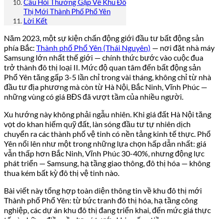
Câu Hỏi Thường Gặp Về Khu Đô
Thị Mới Thành Phố Phổ Yên
Lời Kết
Năm 2023, một sự kiện chấn động giới đầu tư bất động sản
phía Bắc:
Thành phố Phổ Yên (Thái Nguyên)
— nơi đặt nhà máy
Samsung lớn nhất thế giới — chính thức bước vào cuộc đua
trở thành đô thị loại II. Mức độ quan tâm đến bất động sản
Phổ Yên tăng gấp 3-5 lần chỉ trong vài tháng, không chỉ từ nhà
đầu tư địa phương mà còn từ Hà Nội, Bắc Ninh, Vĩnh Phúc —
những vùng có giá BĐS đã vượt tầm của nhiều người.
Xu hướng này không phải ngẫu nhiên. Khi giá đất Hà Nội tăng
vọt do khan hiếm quỹ đất, làn sóng đầu tư tự nhiên dịch
chuyển ra các thành phố vệ tinh có nền tảng kinh tế thực. Phổ
Yên nổi lên như một trong những lựa chọn hấp dẫn nhất: giá
vẫn thấp hơn Bắc Ninh, Vĩnh Phúc 30-40%, nhưng động lực
phát triển — Samsung, hạ tầng giao thông, đô thị hóa — không
thua kém bất kỳ đô thị vệ tinh nào.
Bài viết này tổng hợp toàn diện thông tin về khu đô thị mới
Thành phố Phổ Yên: từ bức tranh đô thị hóa, hạ tầng công
nghiệp, các dự án khu đô thị đang triển khai, đến mức giá thực