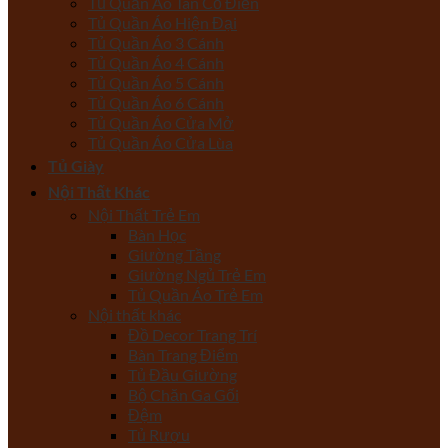
Tủ Quần Áo Tân Cổ Điển
Tủ Quần Áo Hiện Đại
Tủ Quần Áo 3 Cánh
Tủ Quần Áo 4 Cánh
Tủ Quần Áo 5 Cánh
Tủ Quần Áo 6 Cánh
Tủ Quần Áo Cửa Mở
Tủ Quần Áo Cửa Lùa
Tủ Giày
Nội Thất Khác
Nội Thất Trẻ Em
Bàn Học
Giường Tầng
Giường Ngủ Trẻ Em
Tủ Quần Áo Trẻ Em
Nội thất khác
Đồ Decor Trang Trí
Bàn Trang Điểm
Tủ Đầu Giường
Bộ Chăn Ga Gối
Đệm
Tủ Rượu