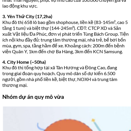
lao động khu vực.
3. Yên Thứ City (17,2ha)
Khu đô thị 658 lô bao gồm shophouse, liền kề (83-145m², cao 5
tầng 1 tum) và biệt thự (144-245m²). CĐT: CTCP XD và Sản
xuất Vật liệu Đa Phúc, đơn vị phát triển Tùng Bách Group. Tiện
ích nội khu đầy đủ: trung tâm thương mại, nhà trẻ, bể bơi bốn
mùa, gym, spa, tầng hầm để xe. Khoảng cách: 200m đến bệnh
viện Quân Y, 1km đến chợ Ba Hàng, 3km đến KCN Samsung.
4. City Home (~50ha)
Khu đô thị tổng hợp tại xã Tân Hương và Đông Cao, đang
trong giai đoạn quy hoạch. Quy mô dân số dự kiến 6.500
người, gồm nhà phố liền kề, biệt thự, NOXH và trung tâm
thương mại.
Nhóm dự án quy mô vừa