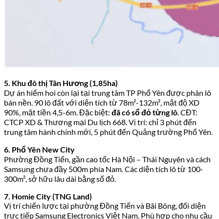
5. Khu đô thị Tân Hương (1,85ha)
Dự án hiếm hoi còn lại tại trung tâm TP Phổ Yên được phân lô
bán nền. 90 lô đất với diện tích từ 78m²-132m², mật độ XD
90%, mặt tiền 4,5-6m. Đặc biệt:
đã có sổ đỏ từng lô
. CĐT:
CTCP XD & Thương mại Du lịch 668. Vị trí: chỉ 3 phút đến
trung tâm hành chính mới, 5 phút đến Quảng trường Phổ Yên.
6. Phổ Yên New City
Phường Đồng Tiến, gần cao tốc Hà Nội – Thái Nguyên và cách
Samsung chưa đầy 500m phía Nam. Các diện tích lô từ 100-
300m², sở hữu lâu dài bằng sổ đỏ.
7. Homie City (TNG Land)
Vị trí chiến lược tại phường Đồng Tiến và Bãi Bông, đối diện
trực tiếp Samsung Electronics Việt Nam. Phù hợp cho nhu cầu