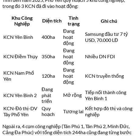
trong đó 3 KCN đã đi vào hoạt động:
Khu Công
Tình
Diện tích
Ghi chú
Nghiệp
trạng
Đang
Samsung đầu tư 7 tỷ
KCN Yên Bình
400ha
hoạt
USD, 70.000 LĐ
động
Đang
KCN Điềm Thụy
350ha
hoạt
Nhiều DN FDI
động
Đang
KCN Nam Phổ
120ha
hoạt
KCN truyền thống
Yên
động
Đang
Tiếp nối thành công
Mở rộng
KCN Yên Bình 2
phát
Yên Bình 1
triển
KCN-Đô thị-DV
Quy
Kết hợp đô thị và công
Tương lai
hoạch
Tây Phổ Yên
nghiệp
Ngoài ra, 4 cụm công nghiệp (Tân Phú 1, Tân Phú 2, Minh Đức,
Cảng Đa Phúc) với tổng diện tích 244ha cũng đang từng bước