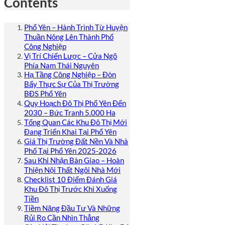
Contents
Phổ Yên – Hành Trình Từ Huyện
Thuần Nông Lên Thành Phố
Công Nghiệp
Vị Trí Chiến Lược – Cửa Ngõ
Phía Nam Thái Nguyên
Hạ Tầng Công Nghiệp – Đòn
Bẩy Thực Sự Của Thị Trường
BĐS Phổ Yên
Quy Hoạch Đô Thị Phổ Yên Đến
2030 – Bức Tranh 5.000 Ha
Tổng Quan Các Khu Đô Thị Mới
Đang Triển Khai Tại Phổ Yên
Giá Thị Trường Đất Nền Và Nhà
Phố Tại Phổ Yên 2025-2026
Sau Khi Nhận Bàn Giao – Hoàn
Thiện Nội Thất Ngôi Nhà Mới
Checklist 10 Điểm Đánh Giá
Khu Đô Thị Trước Khi Xuống
Tiền
Tiềm Năng Đầu Tư Và Những
Rủi Ro Cần Nhìn Thẳng