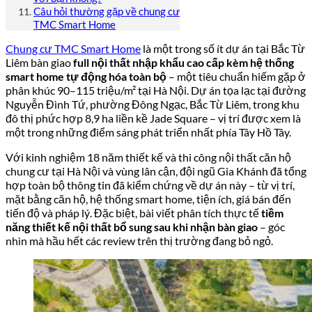
Câu hỏi thường gặp về chung cư
TMC Smart Home
Chung cư TMC Smart Home
là một trong số ít dự án tại Bắc Từ
Liêm bàn giao
full nội thất nhập khẩu cao cấp kèm hệ thống
smart home tự động hóa toàn bộ
– một tiêu chuẩn hiếm gặp ở
phân khúc 90–115 triệu/m² tại Hà Nội. Dự án tọa lạc tại đường
Nguyễn Đình Tứ, phường Đông Ngạc, Bắc Từ Liêm, trong khu
đô thị phức hợp 8,9 ha liền kề Jade Square – vị trí được xem là
một trong những điểm sáng phát triển nhất phía Tây Hồ Tây.
Với kinh nghiệm 18 năm thiết kế và thi công nội thất căn hộ
chung cư tại Hà Nội và vùng lân cận, đội ngũ Gia Khánh đã tổng
hợp toàn bộ thông tin đã kiểm chứng về dự án này – từ vị trí,
mặt bằng căn hộ, hệ thống smart home, tiện ích, giá bán đến
tiến độ và pháp lý. Đặc biệt, bài viết phân tích thực tế
tiềm
năng thiết kế nội thất bổ sung sau khi nhận bàn giao
– góc
nhìn mà hầu hết các review trên thị trường đang bỏ ngỏ.