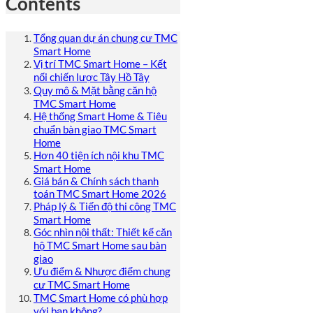
Contents
Tổng quan dự án chung cư TMC
Smart Home
Vị trí TMC Smart Home – Kết
nối chiến lược Tây Hồ Tây
Quy mô & Mặt bằng căn hộ
TMC Smart Home
Hệ thống Smart Home & Tiêu
chuẩn bàn giao TMC Smart
Home
Hơn 40 tiện ích nội khu TMC
Smart Home
Giá bán & Chính sách thanh
toán TMC Smart Home 2026
Pháp lý & Tiến độ thi công TMC
Smart Home
Góc nhìn nội thất: Thiết kế căn
hộ TMC Smart Home sau bàn
giao
Ưu điểm & Nhược điểm chung
cư TMC Smart Home
TMC Smart Home có phù hợp
với bạn không?