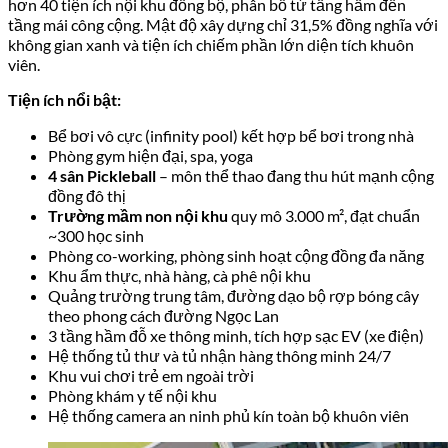
Bể bơi vô cực (infinity pool) – một trong hơn 40
tiện ích cao cấp trong khuôn viên TMC Smart
Home. Nguồn: cafeland.vn