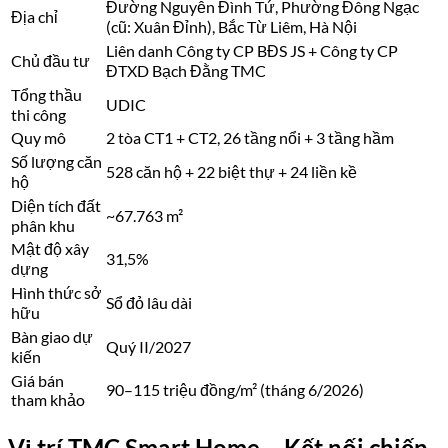
Đường Nguyễn Đình Tứ, Phường Đông Ngạc
Địa chỉ
(cũ: Xuân Đỉnh), Bắc Từ Liêm, Hà Nội
Liên danh Công ty CP BĐS JS + Công ty CP
Chủ đầu tư
ĐTXD Bạch Đằng TMC
Tổng thầu
UDIC
thi công
Quy mô
2 tòa CT1 + CT2, 26 tầng nổi + 3 tầng hầm
Số lượng căn
528 căn hộ + 22 biệt thự + 24 liền kề
hộ
Diện tích đất
~67.763 m²
phân khu
Mật độ xây
31,5%
dựng
Hình thức sở
Sổ đỏ lâu dài
hữu
Bàn giao dự
Quý II/2027
kiến
Giá bán
90–115 triệu đồng/m² (tháng 6/2026)
tham khảo
Vị trí TMC Smart Home – Kết nối chiến