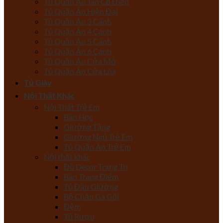
Tủ Quần Áo Tân Cổ Điển
Tủ Quần Áo Hiện Đại
Tủ Quần Áo 3 Cánh
Tủ Quần Áo 4 Cánh
Tủ Quần Áo 5 Cánh
Tủ Quần Áo 6 Cánh
Tủ Quần Áo Cửa Mở
Tủ Quần Áo Cửa Lùa
Tủ Giày
Nội Thất Khác
Nội Thất Trẻ Em
Bàn Học
Giường Tầng
Giường Ngủ Trẻ Em
Tủ Quần Áo Trẻ Em
Nội thất khác
Đồ Decor Trang Trí
Bàn Trang Điểm
Tủ Đầu Giường
Bộ Chăn Ga Gối
Đệm
Tủ Rượu