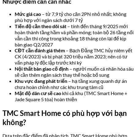
tại khu Ngoại Giao Đoàn – Tây Hồ Tây; 85 căn ngoại giao
và vị trí gần khu làm việc quốc tế tạo tiềm năng lấp đầy
tốt
Người đang làm việc tại Hòa Lạc, KCN Phú Nghĩa hoặc
các khu phía Tây Bắc
muốn có căn hộ chất lượng với
thời gian di chuyển hợp lý
Người tìm căn hộ có hệ thống smart home thực sự tích
hợp
– không phải chỉ có khóa điện tử hay camera đơn lẻ
Ít phù hợp hơn với:
người có ngân sách dưới 7 tỷ; nhà đầu tư
ngắn hạn do mức giá đã tương đối cao; người muốn hoàn toàn
tự thiết kế nội thất từ đầu theo ý riêng.
Câu hỏi thường gặp về chung cư TMC
Smart Home
TMC Smart Home ở đâu chính xác?
Dự án tọa lạc tại đường Nguyễn Đình Tứ, phường Đông Ngạc
(trước đây là phường Xuân Đỉnh), quận Bắc Từ Liêm, Hà Nội.
Phía Đông giáp đường Nguyễn Đình Tứ, cách đường Phạm