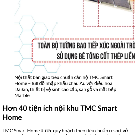
Bể bơi vô cực (infinity pool) kết hợp bể bơi trong nhà
Phòng gym hiện đại, spa, yoga
4 sân Pickleball
– môn thể thao đang thu hút mạnh cộng
đồng đô thị
Trường mầm non nội khu
quy mô 3.000 m², đạt chuẩn
~300 học sinh
Phòng co-working, phòng sinh hoạt cộng đồng đa năng
Khu ẩm thực, nhà hàng, cà phê nội khu
Quảng trường trung tâm, đường dạo bộ rợp bóng cây
theo phong cách đường Ngọc Lan
3 tầng hầm đỗ xe thông minh, tích hợp sạc EV (xe điện)
Hệ thống tủ thư và tủ nhận hàng thông minh 24/7
Khu vui chơi trẻ em ngoài trời
Phòng khám y tế nội khu
Hệ thống camera an ninh phủ kín toàn bộ khuôn viên