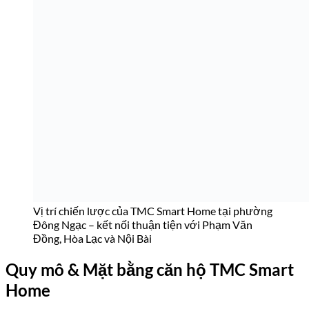
quy định pháp luật (không quá 30% tổng số căn), đáp ứng nhu
cầu thuê cao từ cộng đồng expat tại khu vực Tây Hồ Tây –
Ngoại Giao Đoàn. Thiết kế kiến trúc theo phong cách
tân cổ
điển Pháp
, tạo nên không khí mà CĐT gọi là “Đà Lạt trong lòng
Hà Nội”.
Các loại căn hộ tại TMC Smart Home
Diện
Loại căn hộ
Đặc điểm bố cục
tích
2 phòng
2PN + 2WC; phòng khách mở kết nối
69,4 –
ngủ
71,1 m²
bếp–ăn; ban công đón sáng 100%
3 phòng
3PN + 2WC; bố cục tối ưu, phù hợp gia
79,4 –
ngủ (nhỏ)
85 m²
đình 3–5 người
3 phòng
85 –
3PN + 2WC; thường ở vị trí góc, view
ngủ
121,9
Panorama; master bedroom riêng biệt
(lớn/góc)
m²