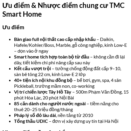
vẫn cần thi công trong khoảng 18 tháng còn lại để kịp
bàn giao Q2/2027
CĐT cần đánh giá thêm
– Bạch Đằng TMC hủy niêm yết
CK (4/2023) và bị phạt 320 triệu năm 2023; nên có tư
vấn pháp lý độc lập trước khi ký
Nội thất bàn giao cố định
– người muốn cá nhân hóa sâu
sẽ cần thêm ngân sách thay thế hoặc bổ sung
Khu vực đang phát triển
– hạ tầng xung quanh dự án
chưa hoàn chỉnh như các khu trung tâm cũ
Mật độ dân cư sẽ cao
khi cả khu (TMC Smart Home +
Jade Square 5 tòa) hoàn thiện
TMC Smart Home có phù hợp với bạn
không?
Dựa trên đặc điểm đã phân tích, TMC Smart Home phù hợp
nhất với:
Gia đình trẻ 2–4 người
có ngân sách từ 8 tỷ trở lên, ưu
tiên không gian tiện nghi và muốn “mua một lần, dùng
luôn” không cần lo thi công nội thất
Nhà đầu tư cho thuê dài hạn
nhắm vào cộng đồng expat