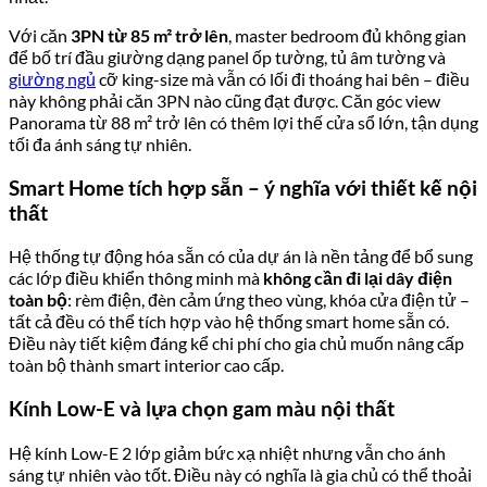
Dù đã bàn giao full nội thất liền tường, nhiều gia chủ vẫn muốn
cá nhân hóa không gian: ốp tường đầu giường, thay bộ sofa
theo phong cách riêng, bổ sung kệ nổi phòng khách, thêm tủ âm
tường phòng ngủ. Dựa trên kinh nghiệm thực tế thi công tại
các dự án tương đương:
Căn
2PN (69–71 m²)
: ngân sách hoàn thiện bổ sung
thường từ
150–300 triệu đồng
tùy mức độ tùy chỉnh
Căn
3PN (79–122 m²)
: ngân sách từ
250–600 triệu đồng
nếu muốn thay mới toàn bộ nội thất di động và bổ sung
ốp trang trí
Đây là con số phục vụ tham khảo – ngân sách thực tế phụ
thuộc vào phong cách, thương hiệu nội thất và mức độ tùy
chỉnh cụ thể của từng căn.
Ưu điểm & Nhược điểm chung cư TMC
Smart Home
Ưu điểm