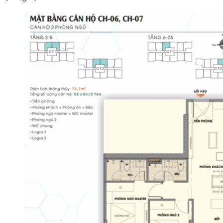
Smart Home – phòng khách mở kết nối bếp, tối ưu
không gian. Nguồn: cafeland.vn