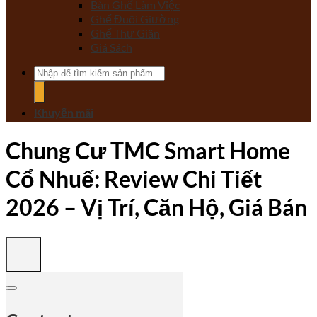
Bàn Ghế Làm Việc
Ghế Đuôi Giường
Ghế Thư Giãn
Giá Sách
Tìm
kiếm:
Khuyến mãi
Chung Cư TMC Smart Home
Cổ Nhuế: Review Chi Tiết
2026 – Vị Trí, Căn Hộ, Giá Bán