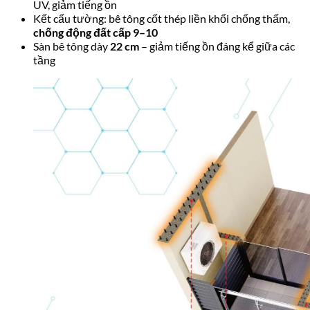
Nội thất bàn giao tiêu chuẩn căn hộ TMC Smart
Home – full đồ nhập khẩu châu Âu với điều hòa
Daikin, thiết bị vệ sinh cao cấp, sàn gỗ và mặt bếp
Marble
Hơn 40 tiện ích nội khu TMC Smart
Home
TMC Smart Home được quy hoạch theo tiêu chuẩn resort với
hơn 40 tiện ích nội khu đồng bộ, phân bổ từ tầng hầm đến
tầng mái công cộng. Mật độ xây dựng chỉ 31,5% đồng nghĩa với
không gian xanh và tiện ích chiếm phần lớn diện tích khuôn
viên.
Tiện ích nổi bật: