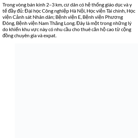
Trong vòng bán kính 2–3 km, cư dân có hệ thống giáo dục và y
tế đầy đủ: Đại học Công nghiệp Hà Nội, Học viện Tài chính, Học
viện Cảnh sát Nhân dân; Bệnh viện E, Bệnh viện Phương
Đông, Bệnh viện Nam Thăng Long. Đây là một trong những lý
do khiến khu vực này có nhu cầu cho thuê căn hộ cao từ cộng
đồng chuyên gia và expat.
Vị trí chiến lược của TMC Smart Home tại phường
Đông Ngạc – kết nối thuận tiện với Phạm Văn
Đồng, Hòa Lạc và Nội Bài
Quy mô & Mặt bằng căn hộ TMC Smart
Home
TMC Smart Home gồm 2 tòa tháp CT1 và CT2, mỗi tòa 26 tầng
nổi và 3 tầng hầm. Tổng cộng
528 căn hộ
được bố trí từ tầng 4
đến tầng 26 (tầng 1–3 dành cho thương mại dịch vụ và tiện ích
nội khu), kết hợp khu thấp tầng gồm 22 biệt thự và 24 liền kề.
Dự án dành riêng
85 căn hộ cho người nước ngoài
đúng theo