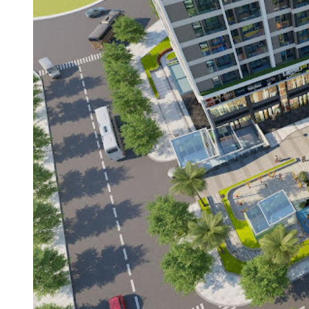
Giá bán & Chính sách thanh toán TMC
Smart Home 2026
Theo thông tin tổng hợp từ nhiều nguồn tại thời điểm viết bài
(tháng 6/2026), giá bán căn hộ TMC Smart Home dao động từ
90–115 triệu đồng/m²
, tùy theo tầng, vị trí, hướng và loại căn.
Giá trên bao gồm toàn bộ nội thất bàn giao – tính ra chi phí
trên mỗi m² ở mức cao so với mặt bằng chung, nhưng hợp lý
khi cộng thêm giá trị bàn giao hoàn thiện.
Giá bán tham khảo căn hộ TMC Smart Home (tháng
6/2026)
Loại căn hộ
Diện tích
Giá tham khảo
2 phòng ngủ
69–71 m²
~7,9 – 8,2 tỷ đồng
3 phòng ngủ (nhỏ)
79–85 m²
~8,5 – 9,1 tỷ đồng
3 phòng ngủ (lớn/góc)
88–122 m²
~9,5 – 14 tỷ đồng
* Giá tham khảo tổng hợp từ listing thứ cấp và thông tin CĐT
tại thời điểm viết bài. Người mua nên liên hệ trực tiếp CĐT
hoặc sàn phân phối chính thức để xác nhận giá hiện tại.