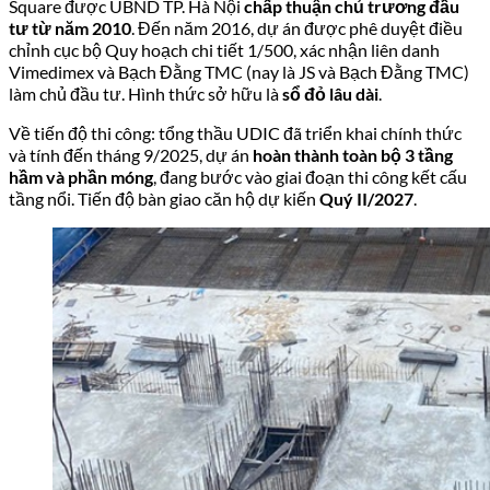
Tiến độ thi công TMC Smart Home cập nhật đến
tháng 9/2025 – hoàn thành 3 tầng hầm và phần
móng, đang triển khai kết cấu tầng nổi. Nguồn:
cafeland.vn
Một thông tin cần lưu ý khách quan: Công ty Bạch Đằng TMC
đã hủy niêm yết cổ phiếu trên sàn chứng khoán từ tháng
4/2023 và bị xử phạt 320 triệu đồng năm 2023 liên quan đến
dự án The Jade Orchid. Tuy nhiên, tổng thầu UDIC vẫn đang
triển khai đúng tiến độ và nền tảng pháp lý của TMC Smart
Home được đánh giá đầy đủ. Người mua nên tìm hiểu kỹ hợp
đồng và tham khảo tư vấn pháp lý độc lập trước khi ký kết.
Góc nhìn nội thất: Thiết kế căn hộ TMC