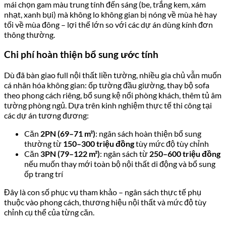
Bàn giao full nội thất cao cấp nhập khẩu
– Daikin,
Hafele/Kohler/Boss, Marble, gỗ công nghiệp, kính Low-E
– dọn vào ở ngay
Smart home tích hợp toàn bộ từ đầu
– không cần đi lại
dây, tiết kiệm chi phí nâng cấp sau này
Kết cấu vượt trội
– tường chống động đất cấp 9–10,
sàn bê tông 22 cm, kính Low-E 2 lớp
40+ tiện ích nội khu đồng bộ
– bể bơi, gym, spa, 4 sân
Pickleball, trường mầm non, co-working
Vị trí chiến lược Tây Hồ Tây
– 500m Phạm Văn Đồng, 15
phút Hòa Lạc, 20 phút Nội Bài
85 căn dành cho người nước ngoài
– tiềm năng cho
thuê 20–25 triệu đồng/tháng
Pháp lý sổ đỏ lâu dài
, nền tảng từ 2010
Tổng thầu UDIC
– đơn vị xây dựng uy tín tại Hà Nội
Nhược điểm cần cân nhắc
Mức giá cao
– từ 7,9 tỷ cho căn 2PN nhỏ nhất; không
phù hợp với ngân sách dưới 7 tỷ
Tiến độ cần theo dõi sát
– tính đến tháng 9/2025 mới
hoàn thành tầng hầm và phần móng; toàn bộ 26 tầng nổi