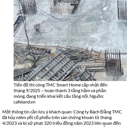
Smart Home sau bàn giao
Là đơn vị đã tham gia thiết kế và thi công nội thất hàng trăm
căn hộ chung cư cao cấp tại Hà Nội trong 18 năm qua, Gia
Khánh có một số phân tích thực tế về tiềm năng nội thất tại
TMC Smart Home – góc độ mà hầu hết các review BĐS thị
trường đều bỏ qua.
Layout nào có lợi thế thiết kế nhất?
Với căn
2PN 69–71 m²
, thiết kế phòng khách mở kết nối trực
tiếp bếp–ăn là lợi thế thực tế: tạo không gian sinh hoạt liền
mạch, đủ rộng để bố trí bộ
sofa nhập khẩu
dạng modular hoặc
sofa chữ L mà không bị cảm giác chật. Đây là loại căn phổ biến
nhất trong các dự án chung cư Hà Nội và cũng dễ cá nhân hóa
nhất.
Với căn
3PN từ 85 m² trở lên
, master bedroom đủ không gian
để bố trí đầu giường dạng panel ốp tường, tủ âm tường và
giường ngủ
cỡ king-size mà vẫn có lối đi thoáng hai bên – điều
này không phải căn 3PN nào cũng đạt được. Căn góc view
Panorama từ 88 m² trở lên có thêm lợi thế cửa sổ lớn, tận dụng