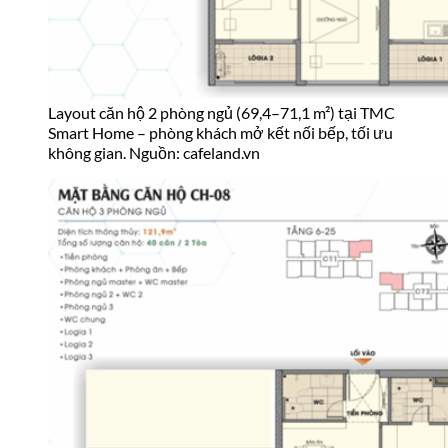
Layout căn hộ 3 phòng ngủ (79,4–121,9 m²) tại
TMC Smart Home. Nguồn: cafeland.vn
Hệ thống Smart Home & Tiêu chuẩn bàn
giao TMC Smart Home
Đây là điểm tạo ra sự khác biệt rõ nhất giữa TMC Smart Home
và phần lớn căn hộ cùng phân khúc tại Hà Nội. Mỗi căn được
tích hợp hệ thống tự động hóa từ châu Âu và bàn giao hoàn
thiện full đồ – cư dân có thể dọn vào ở ngay mà không cần tốn
thêm chi phí thi công nội thất cơ bản.
Hệ thống Smart Home tích hợp:
Điều khiển toàn bộ thiết bị qua
smartphone, tablet hoặc
giọng nói
– hỗ trợ đầy đủ tiếng Việt và tiếng Anh