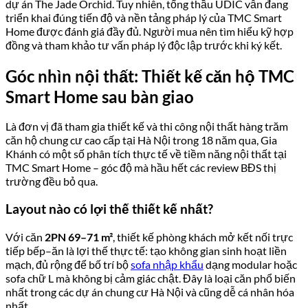
tối đa ánh sáng tự nhiên.
Smart Home tích hợp sẵn – ý nghĩa với thiết kế nội
thất
Hệ thống tự động hóa sẵn có của dự án là nền tảng để bổ sung
các lớp điều khiển thông minh mà
không cần đi lại dây điện
toàn bộ
: rèm điện, đèn cảm ứng theo vùng, khóa cửa điện tử –
tất cả đều có thể tích hợp vào hệ thống smart home sẵn có.
Điều này tiết kiệm đáng kể chi phí cho gia chủ muốn nâng cấp
toàn bộ thành smart interior cao cấp.
Kính Low-E và lựa chọn gam màu nội thất
Hệ kính Low-E 2 lớp giảm bức xạ nhiệt nhưng vẫn cho ánh
sáng tự nhiên vào tốt. Điều này có nghĩa là gia chủ có thể thoải
mái chọn gam màu trung tính đến sáng (be, trắng kem, xám
nhạt, xanh bụi) mà không lo không gian bị nóng về mùa hè hay
tối về mùa đông – lợi thế lớn so với các dự án dùng kính đơn
thông thường.
Chi phí hoàn thiện bổ sung ước tính