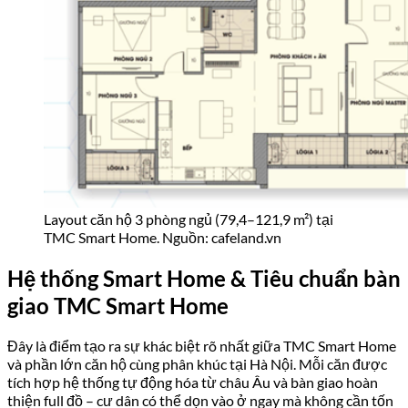
Camera an ninh AI 4K với công nghệ nhận diện khuôn
mặt, kết nối giám sát 24/7
Hệ thống lọc khí tươi 2 chiều, xử lý bụi
PM2.5
– đặc biệt
quan trọng trong điều kiện chất lượng không khí đô thị
Hà Nội hiện nay
Điều hòa âm trần
Daikin
kết nối điều khiển thông minh,
tối ưu tiêu thụ điện năng
Tiêu chuẩn bàn giao full nội thất cao cấp:
Sàn nhà:
gỗ công nghiệp cao cấp
toàn bộ các phòng
Mặt bếp và sàn bếp:
đá Marble
nhập khẩu cao cấp
Tủ bếp hoàn chỉnh + bếp từ, hút mùi, bồn rửa thương
hiệu nhập khẩu
Thiết bị vệ sinh:
Hafele, Kohler
hoặc
Boss
– nhập khẩu
chính hãng
Cửa sổ và ban công: kính
Low-E 2 lớp
cách nhiệt, lọc tia
UV, giảm tiếng ồn
Kết cấu tường: bê tông cốt thép liền khối chống thấm,
chống động đất cấp 9–10
Sàn bê tông dày
22 cm
– giảm tiếng ồn đáng kể giữa các
tầng