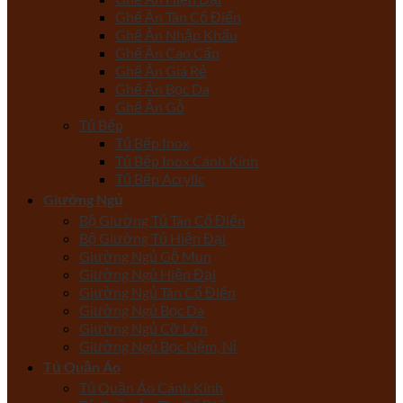
Ghế Ăn Tân Cổ Điển
Ghế Ăn Nhập Khẩu
Ghế Ăn Cao Cấp
Ghế Ăn Giá Rẻ
Ghế Ăn Bọc Da
Ghế Ăn Gỗ
Tủ Bếp
Tủ Bếp Inox
Tủ Bếp Inox Cánh Kính
Tủ Bếp Acrylic
Giường Ngủ
Bộ Giường Tủ Tân Cổ Điển
Bộ Giường Tủ Hiện Đại
Giường Ngủ Gỗ Mun
Giường Ngủ Hiện Đại
Giường Ngủ Tân Cổ Điển
Giường Ngủ Bọc Da
Giường Ngủ Cỡ Lớn
Giường Ngủ Bọc Nệm, Nỉ
Tủ Quần Áo
Tủ Quần Áo Cánh Kính