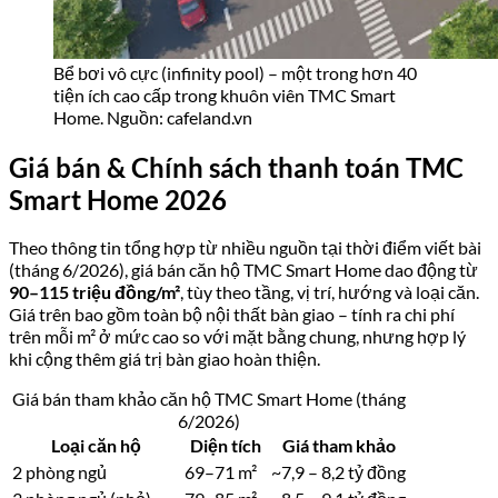
Chính sách thanh toán linh hoạt:
Đặt cọc:
100 triệu đồng
Vốn tự có:
10 đợt theo tiến độ xây dựng
– đợt 1 (15%)
sau 5 ngày ký HĐMB; đợt 9 (25%) khi nhận bàn giao
Q2/2027; đợt 10 (5%) khi có sổ đỏ
Vay ngân hàng:
tối đa 70% giá trị căn hộ
, hỗ trợ lãi suất
0% trong 24 tháng đầu
, thời hạn vay tối đa 35 năm
Ngân hàng hỗ trợ: Vietcombank, VietinBank, BIDV, Việt
Á Bank
Pháp lý & Tiến độ thi công TMC Smart
Home
Về nền tảng pháp lý, TMC Smart Home thuộc tổ hợp Jade
Square được UBND TP. Hà Nội
chấp thuận chủ trương đầu
tư từ năm 2010
. Đến năm 2016, dự án được phê duyệt điều
chỉnh cục bộ Quy hoạch chi tiết 1/500, xác nhận liên danh
Vimedimex và Bạch Đằng TMC (nay là JS và Bạch Đằng TMC)
làm chủ đầu tư. Hình thức sở hữu là
sổ đỏ lâu dài
.