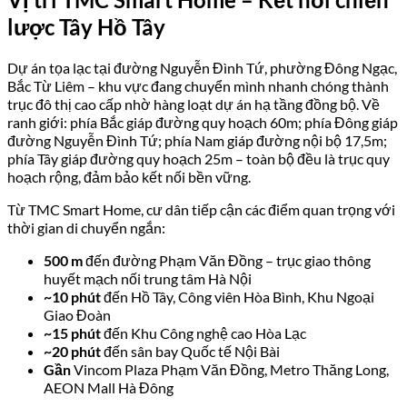
lược Tây Hồ Tây
Dự án tọa lạc tại đường Nguyễn Đình Tứ, phường Đông Ngạc,
Bắc Từ Liêm – khu vực đang chuyển mình nhanh chóng thành
trục đô thị cao cấp nhờ hàng loạt dự án hạ tầng đồng bộ. Về
ranh giới: phía Bắc giáp đường quy hoạch 60m; phía Đông giáp
đường Nguyễn Đình Tứ; phía Nam giáp đường nội bộ 17,5m;
phía Tây giáp đường quy hoạch 25m – toàn bộ đều là trục quy
hoạch rộng, đảm bảo kết nối bền vững.
Từ TMC Smart Home, cư dân tiếp cận các điểm quan trọng với
thời gian di chuyển ngắn:
500 m
đến đường Phạm Văn Đồng – trục giao thông
huyết mạch nối trung tâm Hà Nội
~10 phút
đến Hồ Tây, Công viên Hòa Bình, Khu Ngoại
Giao Đoàn
~15 phút
đến Khu Công nghệ cao Hòa Lạc
~20 phút
đến sân bay Quốc tế Nội Bài
Gần
Vincom Plaza Phạm Văn Đồng, Metro Thăng Long,
AEON Mall Hà Đông