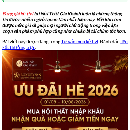
Bảng giá kệ tivi
tại Nội Thất Gia Khánh luôn là những thông
tin được nhiều người quan tâm nhất hiện nay. Bởi khi nắm
được mức giá sẽ giúp mọi người chủ động trong việc lựa
chọn sản phẩm phù hợp cũng như chuẩn bị tài chính tốt hơn.
Bài viết này được đăng trong
Tư vấn mua kệ tivi
. Đánh dấu
liên
kết thường trực
.