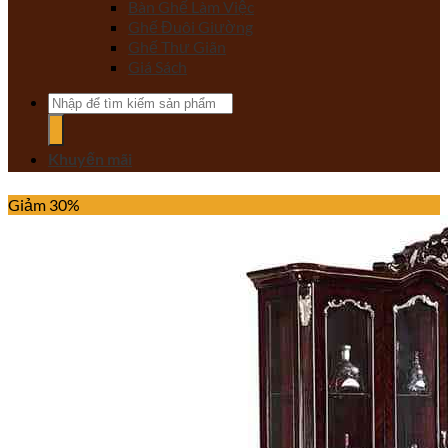
Bàn Ghế Làm Việc
Ghế Đuôi Giường
Ghế Thư Giãn
Giá Sách
Tìm
kiếm:
Khuyến mãi
Giảm 30%