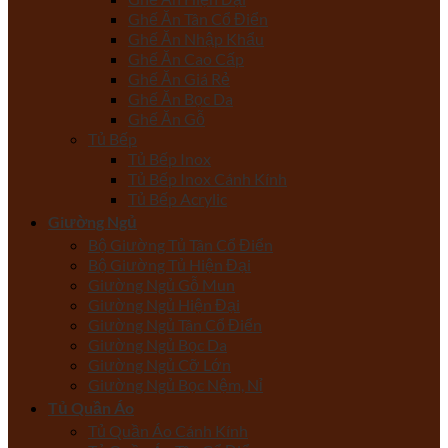
Ghế Ăn Tân Cổ Điển
Ghế Ăn Nhập Khẩu
Ghế Ăn Cao Cấp
Ghế Ăn Giá Rẻ
Ghế Ăn Bọc Da
Ghế Ăn Gỗ
Tủ Bếp
Tủ Bếp Inox
Tủ Bếp Inox Cánh Kính
Tủ Bếp Acrylic
Giường Ngủ
Bộ Giường Tủ Tân Cổ Điển
Bộ Giường Tủ Hiện Đại
Giường Ngủ Gỗ Mun
Giường Ngủ Hiện Đại
Giường Ngủ Tân Cổ Điển
Giường Ngủ Bọc Da
Giường Ngủ Cỡ Lớn
Giường Ngủ Bọc Nệm, Nỉ
Tủ Quần Áo
Tủ Quần Áo Cánh Kính