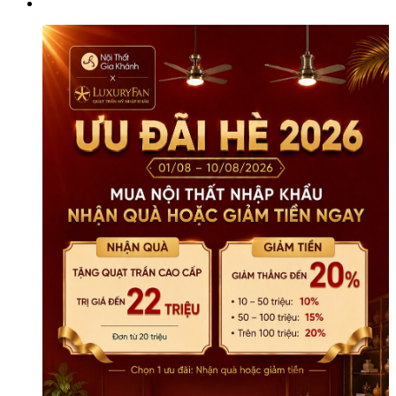
Tân
Cổ
Điển
TR8801G-
4
số
lượng