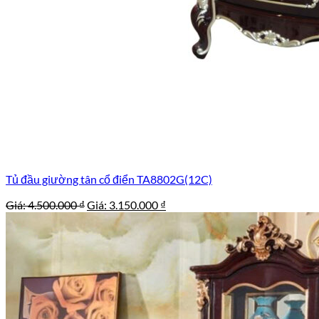
Tủ đầu giường tân cổ điển TA8802G(12C)
Giá
Giá
Giá:
4.500.000
₫
Giá:
3.150.000
₫
gốc
hiện
là:
tại
4.500.000 ₫.
là:
3.150.000 ₫.