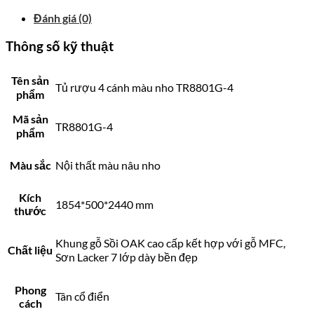
Đánh giá (0)
Thông số kỹ thuật
Tên sản
Tủ rượu 4 cánh màu nho TR8801G-4
phẩm
Mã sản
TR8801G-4
phẩm
Màu sắc
Nội thất màu nâu nho
Kích
1854*500*2440 mm
thước
Khung gỗ Sồi OAK cao cấp kết hợp với gỗ MFC,
Chất liệu
Sơn Lacker 7 lớp dày bền đẹp
Phong
Tân cổ điển
cách