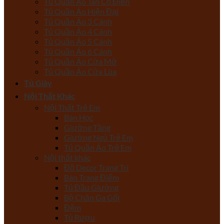
Tủ Quần Áo Tân Cổ Điển
Tủ Quần Áo Hiện Đại
Tủ Quần Áo 3 Cánh
Tủ Quần Áo 4 Cánh
Tủ Quần Áo 5 Cánh
Tủ Quần Áo 6 Cánh
Tủ Quần Áo Cửa Mở
Tủ Quần Áo Cửa Lùa
Tủ Giày
Nội Thất Khác
Nội Thất Trẻ Em
Bàn Học
Giường Tầng
Giường Ngủ Trẻ Em
Tủ Quần Áo Trẻ Em
Nội thất khác
Đồ Decor Trang Trí
Bàn Trang Điểm
Tủ Đầu Giường
Bộ Chăn Ga Gối
Đệm
Tủ Rượu