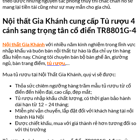
theo được những nguyên tắc phong thủy thì chắc chắn nó sẽ
mang lại tiền tài cũng như sự may mắn cho gia chủ.
Nội thất Gia Khánh cung cấp Tủ rượu 4
cánh sang trọng tân cổ điển TR8801G-4
Nội thất Gia Khánh
với nhiều năm kinh nghiệm trong lĩnh vực
nhập khẩu và buôn bán nội thất tự hào là địa chỉ uy tín hàng
đầu hiện nay. Chúng tôi chuyên bán bộ bàn ghế ăn, giường
ngủ, bàn trang điểm,
tủ rượu
,…
Mua tủ rượu tại Nội Thất Gia Khánh, quý vị sẽ được:
Thỏa sức chiêm ngưỡng hàng trăm mẫu tủ rượu từ cổ
điển đến hiện đại, cao cấp, đẹp mắt;
Tủ rượu nhập khẩu chất lượng, có thời gian bảo hành
dài hạn từ 12 – 24 tháng;
Miễn phí vận chuyển, lắp đặt đối với khách hàng tại nội
thành Hà Nội
Được chiết khấu, mua với giá thành rẻ hơn tương đối so
với thị trường