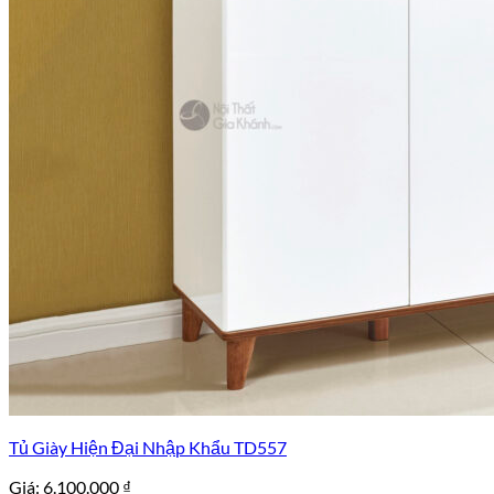
Tủ Giày Hiện Đại Nhập Khẩu TD557
Giá:
6.100.000
₫