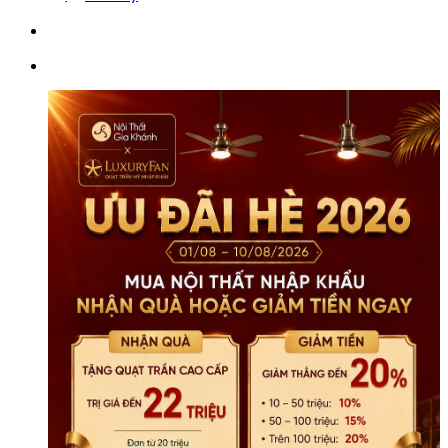
Hiện
Đại
TDEH167
số
lượng