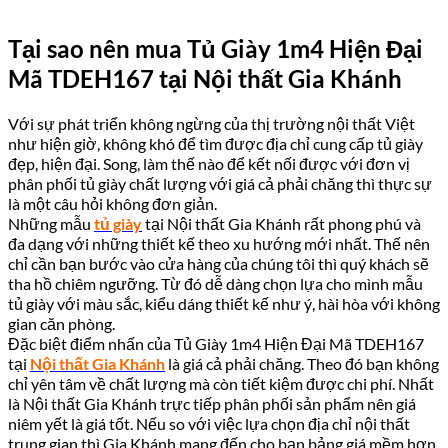
Tại sao nên mua Tủ Giày 1m4 Hiện Đại
Mã TDEH167 tại Nội thất Gia Khánh
Với sự phát triển không ngừng của thị trường nội thất Việt
như hiện giờ, không khó để tìm được địa chỉ cung cấp tủ giày
đẹp, hiện đại. Song, làm thế nào để kết nối được với đơn vị
phân phối tủ giày chất lượng với giá cả phải chăng thì thực sự
là một câu hỏi không đơn giản.
Những mẫu
tủ giày
tại Nội thất Gia Khánh rất phong phú và
đa dạng với những thiết kế theo xu hướng mới nhất. Thế nên
chỉ cần bạn bước vào cửa hàng của chúng tôi thì quý khách sẽ
tha hồ chiêm ngưỡng. Từ đó dễ dàng chọn lựa cho mình mẫu
tủ giày với màu sắc, kiểu dáng thiết kế như ý, hài hòa với không
gian căn phòng.
Đặc biệt điểm nhấn của Tủ Giày 1m4 Hiện Đại Mã TDEH167
tại
Nội thất Gia Khánh
là giá cả phải chăng. Theo đó bạn không
chỉ yên tâm về chất lượng mà còn tiết kiệm được chi phí. Nhất
là Nội thất Gia Khánh trực tiếp phân phối sản phẩm nên giá
niêm yết là giá tốt. Nếu so với việc lựa chọn địa chỉ nội thất
trung gian thì Gia Khánh mang đến cho bạn bảng giá mềm hơn