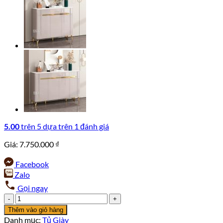
5.00
trên 5 dựa trên
1
đánh giá
Giá:
7.750.000
₫
Facebook
Zalo
Gọi ngay
Tủ
Giày
Thêm vào giỏ hàng
1m4
Danh mục:
Tủ Giày