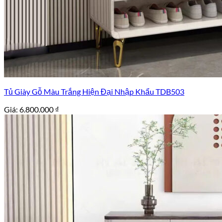
Tủ Giày Gỗ Màu Trắng Hiện Đại Nhập Khẩu TDB503
Giá:
6.800.000
₫