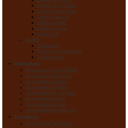
Ghế Ăn Tân Cổ Điển
Ghế Ăn Nhập Khẩu
Ghế Ăn Cao Cấp
Ghế Ăn Giá Rẻ
Ghế Ăn Bọc Da
Ghế Ăn Gỗ
Tủ Bếp
Tủ Bếp Inox
Tủ Bếp Inox Cánh Kính
Tủ Bếp Acrylic
Giường Ngủ
Bộ Giường Tủ Tân Cổ Điển
Bộ Giường Tủ Hiện Đại
Giường Ngủ Gỗ Mun
Giường Ngủ Hiện Đại
Giường Ngủ Tân Cổ Điển
Giường Ngủ Bọc Da
Giường Ngủ Cỡ Lớn
Giường Ngủ Bọc Nệm, Nỉ
Tủ Quần Áo
Tủ Quần Áo Cánh Kính