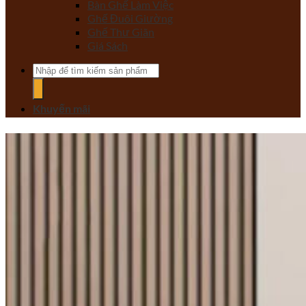
Bàn Ghế Làm Việc
Ghế Đuôi Giường
Ghế Thư Giãn
Giá Sách
Tìm
kiếm:
Khuyến mãi