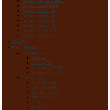
Tủ Quần Áo Tân Cổ Điển
Tủ Quần Áo Hiện Đại
Tủ Quần Áo 3 Cánh
Tủ Quần Áo 4 Cánh
Tủ Quần Áo 5 Cánh
Tủ Quần Áo 6 Cánh
Tủ Quần Áo Cửa Mở
Tủ Quần Áo Cửa Lùa
Tủ Giày
Nội Thất Khác
Nội Thất Trẻ Em
Bàn Học
Giường Tầng
Giường Ngủ Trẻ Em
Tủ Quần Áo Trẻ Em
Nội thất khác
Đồ Decor Trang Trí
Bàn Trang Điểm
Tủ Đầu Giường
Bộ Chăn Ga Gối
Đệm
Tủ Rượu